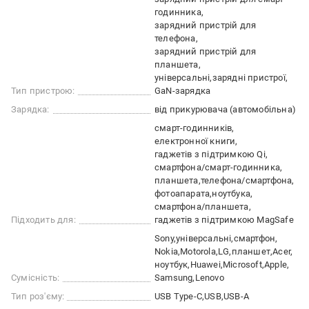
годинника
зарядний пристрій для
телефона
зарядний пристрій для
планшета
універсальні
зарядні пристрої
Тип пристрою:
GaN-зарядка
Зарядка:
від прикурювача (автомобільна)
смарт-годинників
електронної книги
гаджетів з підтримкою Qi
смартфона/смарт-годинника
планшета
телефона/смартфона
фотоапарата
ноутбука
смартфона/планшета
Підходить для:
гаджетів з підтримкою MagSafe
Sony
універсальні
смартфон
Nokia
Motorola
LG
планшет
Acer
ноутбук
Huawei
Microsoft
Apple
Сумісність:
Samsung
Lenovo
Тип роз'єму:
USB Type-C
USB
USB-A