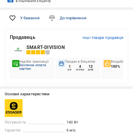
в поштомати Епіцентр
У бажання
До порівняння
Продавець
Інші товари продавця
SMART-DIVISION
Надійні транзакції
Продає в Епіцентрі
Вподобання к
Безпечна оплата
1
4
12
100%
картою
рік
місяці
днів
Основні характеристики
Потужність:
140 Вт
Гарантія:
6 міс.