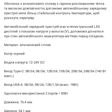
Оболонка з алюмінієвого сплаву з гарним розсіюванням тепла
та високою довговічністю допоможе автомобільному зарядному
пристрої мати більш стабільний контроль температури, щоб
уникнути перегріву.
Автомобільний зарядний пристрій має інтелектуальний LED
дисплей з показом напруги у вольтах (V), допоможе дізнатися
про стан автомобільного акумулятора миттєво перед поїздкою.
Матеріал: алюмінієвий сплав
Колір чорний
Вхідна напруга: 12-24V DC
Вихід Type-C: 5В/3А; 9В/3А; 12В/3А; 15В/3А; 20В/5А; 28В/5А (140 Вт
макс.)
Вихід USB-A: 5В/3А; 9В/2А; 12В/1,5А (макс. 18Вт)
Одночасне використання 2 портів = 85Вт
Довжина: 76.4 мм
Ширина: 34.1 мм