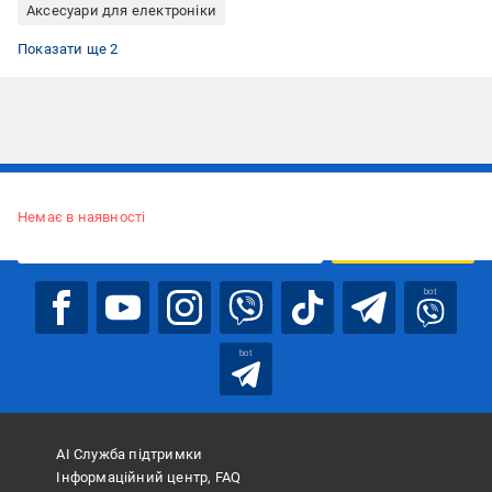
Аксесуари для електроніки
Зарядний пристрій
Зарядний пристрій для телефону 5 ампер
Показати ще 2
Підписуйтесь, щоб дізнаватись першим про акції та пропозиції
Немає в наявності
ПІДПИСАТИСЯ
bot
bot
АІ Служба підтримки
Інформаційний центр, FAQ