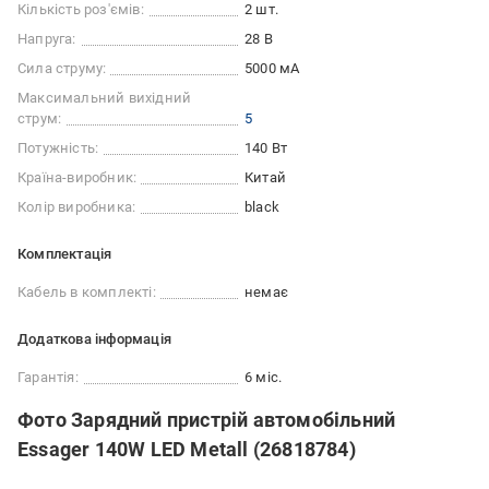
Кількість роз'ємів:
2 шт.
Напруга:
28 В
Сила струму:
5000 мА
Максимальний вихідний
струм:
5
Потужність:
140 Вт
Країна-виробник:
Китай
Колір виробника:
black
Комплектація
Кабель в комплекті:
немає
Додаткова інформація
Гарантія:
6 міс.
Фото Зарядний пристрій автомобільний
Essager 140W LED Metall (26818784)