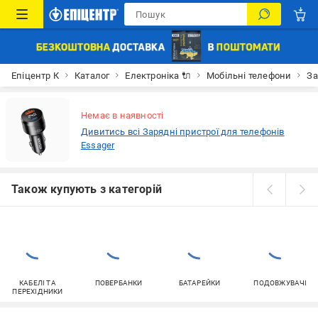
Епіцентр К
Каталог
Електроніка 🔌
Мобільні телефони
За
Немає в наявності
Дивитись всі Зарядні пристрої для телефонів
Essager
Також купують з категорій
КАБЕЛІ ТА
ПОВЕРБАНКИ
БАТАРЕЙКИ
ПОДОВЖУВАЧІ
ПЕРЕХІДНИКИ