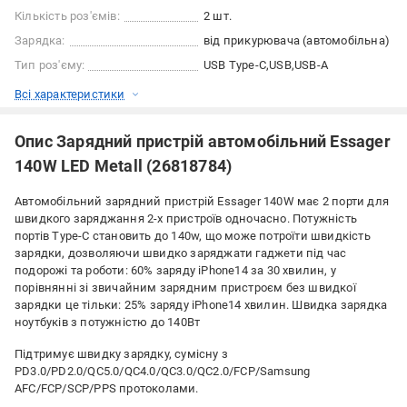
Кількість роз'ємів:
2 шт.
Зарядка:
від прикурювача (автомобільна)
Тип роз'єму:
USB Type-C
USB
USB-A
Всі характеристики
Опис Зарядний пристрій автомобільний Essager
140W LED Metall (26818784)
Автомобільний зарядний пристрій Essager 140W має 2 порти для
швидкого заряджання 2-х пристроїв одночасно. Потужність
портів Type-C становить до 140w, що може потроїти швидкість
зарядки, дозволяючи швидко заряджати гаджети під час
подорожі та роботи: 60% заряду iPhone14 за 30 хвилин, у
порівнянні зі звичайним зарядним пристроєм без швидкої
зарядки це тільки: 25% заряду iPhone14 хвилин. Швидка зарядка
ноутбуків з потужністю до 140Вт
Підтримує швидку зарядку, сумісну з
PD3.0/PD2.0/QC5.0/QC4.0/QC3.0/QC2.0/FCP/Samsung
AFC/FCP/SCP/PPS протоколами.