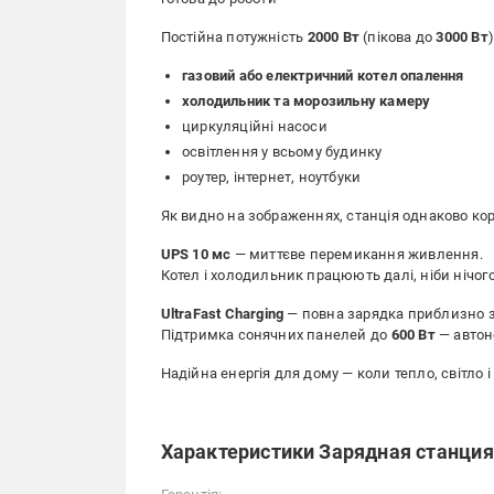
Постійна потужність
2000 Вт
(пікова до
3000 Вт
газовий або електричний котел опалення
холодильник та морозильну камеру
циркуляційні насоси
освітлення у всьому будинку
роутер, інтернет, ноутбуки
Як видно на зображеннях, станція однаково кор
UPS 10 мс
— миттєве перемикання живлення.
Котел і холодильник працюють далі, ніби нічог
UltraFast Charging
— повна зарядка приблизно 
Підтримка сонячних панелей до
600 Вт
— автон
Надійна енергія для дому — коли тепло, світло
Характеристики Зарядная станция 