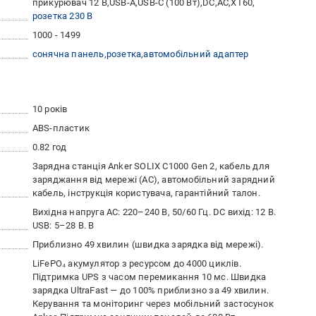
прикурювач 12 В
USB-A
USB-C (100 Вт)
DC
AC
XT60
розетка 230 В
1000 - 1499
сонячна панель
розетка
автомобільний адаптер
10 років
ABS-пластик
0.82 год
Зарядна станція Anker SOLIX C1000 Gen 2, кабель для
заряджання від мережі (AC), автомобільний зарядний
кабель, інструкція користувача, гарантійний талон.
Вихідна напруга AC: 220–240 В, 50/60 Гц. DC вихід: 12 В.
USB: 5–28 В. В
Приблизно 49 хвилин (швидка зарядка від мережі).
LiFePO₄ акумулятор з ресурсом до 4000 циклів.
Підтримка UPS з часом перемикання 10 мс. Швидка
зарядка UltraFast — до 100% приблизно за 49 хвилин.
Керування та моніторинг через мобільний застосунок