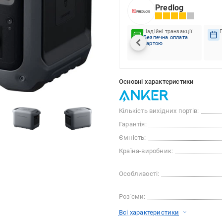
Predlog
Надійні транзакції
Безпечна оплата
картою
Основні характеристики
Кількість вихідних портів:
Гарантія:
Ємність:
Країна-виробник:
Особливості:
Роз'єми:
Всі характеристики