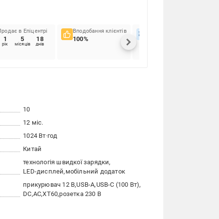
Продає в Епіцентрі
Вподобання клієнтів
Вчасність доставок
1
5
18
100%
93.88%
рік
місяців
днів
10
12 міс.
1024 Вт·год
Китай
технологія швидкої зарядки
LED-дисплей
мобільний додаток
прикурювач 12 В
USB-A
USB-C (100 Вт)
DC
AC
XT60
розетка 230 В