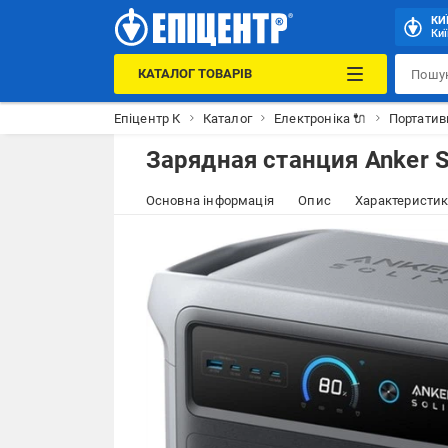
КИ
Киї
КАТАЛОГ ТОВАРІВ
Епіцентр К
Каталог
Електроніка 🔌
Портатив
Зарядная станция Anker S
Основна інформація
Опис
Характеристи