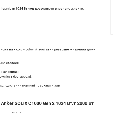
) і ємність
1024 Вт·год
дозволяють впевнено живити:
исна на кухні, у робочій зоні та як резервне живлення дому
о не сталося
за
49 хвилин
.
омність без мережі.
 і холодильник повинні працювати зав
Anker SOLIX C1000 Gen 2 1024 Вт/г 2000 Вт