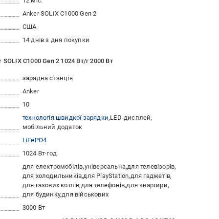
12 міс.
Anker SOLIX C1000 Gen 2
США
14 днів з дня покупки
 SOLIX C1000 Gen 2 1024 Вт/г 2000 Вт
зарядна станція
Anker
10
технологія швидкої зарядки
LED-дисплей
мобільний додаток
LiFePO4
1024 Вт·год
для електромобілів
універсальна
для телевізорів
для холодильників
для PlayStation
для гаджетів
для газових котлів
для телефонів
для квартири
для будинку
для військових
3000 Вт