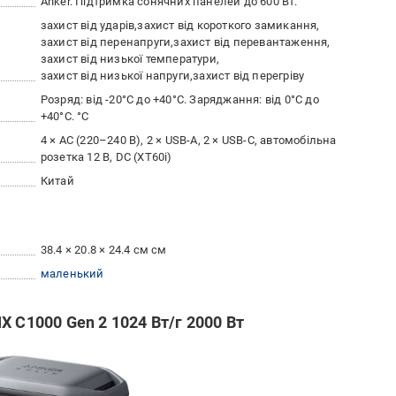
Anker. Підтримка сонячних панелей до 600 Вт.
захист від ударів
захист від короткого замикання
захист від перенапруги
захист від перевантаження
захист від низької температури
захист від низької напруги
захист від перегріву
Розряд: від -20°C до +40°C. Заряджання: від 0°C до
+40°C. °C
4 × AC (220–240 В), 2 × USB-A, 2 × USB-C, автомобільна
розетка 12 В, DC (XT60i)
Китай
38.4 × 20.8 × 24.4 см см
маленький
X C1000 Gen 2 1024 Вт/г 2000 Вт