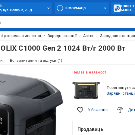
ЇВ
ЕПІЦЕНТ
ІНФОРМАЦІЯ
в, вул. Полярна, 20-Д
БІЗНЕС
ні джерела живлення
Зарядні станції
Anker
Зарядная станция 
OLIX C1000 Gen 2 1024 Вт/г 2000 Вт
ки
Всі запитання та відгуки (1)
Немає в наявності
Переглянути сх
Зарядні станці
У бажання
До 
Продавець