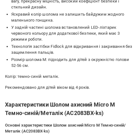
вагу, прекрасну міцність, високий коефіцієнт безпеки і
стильний дизайн.
Яскравий колір шолома не залишить байдужим жодного
маленького гонщика.
У задній частині шолома встановлений LED-ліхтарик
червоного кольору для додаткової безпеки, який має 3
режими роботи.
Технологія застібки Fidlock для відкривання і закривання без
защемлення пальців.
Розмір шолома M: підходить для дітей з окружністю голови
52-56 см.
Колір: темно-синій металік.
Рекомендовано для дітей віком від 4 років.
Характеристики Шолом ахисний Micro M
Темно-синій/Металік (AC2083BX-ks)
Основні характеристики Шолом ахисний Micro M Темно-синій/
Металік (AC2083BX-ks)