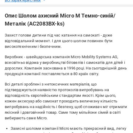
Всі характеристики
Опис Шолом ахисний Micro M Темно-синій/
Металік (AC2083BX-ks)
Захист голови дитини під час катання на самокаті - дуже
відповідальний момент. І для цього шолом повинен бути
високотехнічним і безпечним.
Виробник - швейцарська компанія Micro Mobility Systems AG,
всесвітньо відома у виробництві біговелів і самокатів для дітей і
дорослих. Компанія заснована в 1996 році. На сьогоднішній день
продукція компанії поставляється в 80 країн світу.
Всі деталі зроблені з нетоксичних матеріалів, що
підтверджується наявністю протоколів випробувань на
відповідність європейським стандартам якості. Крім цього,
кожен аксесуар або самокат проходить величезну кількість
випробувань на надійність і безпеку, щоб споживач міг отримати
якісний і довговічний товар. Саме тому мільйони сімей в світі
вибирають саме Micro.
Захисні шоломи компанії Micro мають прекрасний вид, легку