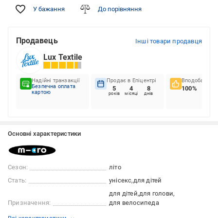
У бажання
До порівняння
Продавець
Інші товари продавця
Lux Textile
Надійні транзакції
Продає в Епіцентрі
Вподобання к
Безпечна оплата
5
4
8
100%
картою
років
місяці
днів
Основні характеристики
Сезон:
літо
Стать:
унісекс
для дітей
для дітей
для голови
Призначення:
для велосипеда