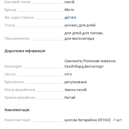
Базовий колір:
синій
Бренд:
Micro
Вік користувача:
дитячі
Стать:
унісекс
для дітей
для дітей
для голови
Призначення:
для велосипеда
Додаткова інформація
Самокати
Роликові ковзани
Категорія:
Скейтборд
Велоспорт
Сезон:
літо
Кріплення:
регульоване
Колір виробника:
темно-синій
Країна-виробник:
Китай
Комплектація
Комплектація:
шолом батарейка CR1632 - 1 шт