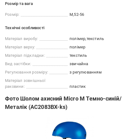
Розмір та вага
Розмір:
M
52-56
Технічні особливості
Матеріал виробу:
полімер
текстиль
Матеріал верху:
полімер
Матеріал підкладки:
текстиль
Вид застібки:
звичайна
Регулювання розміру:
з регулюванням
Матеріал зовнішньої
раковини:
пластик
Фото Шолом ахисний Micro M Темно-синій/
Металік (AC2083BX-ks)