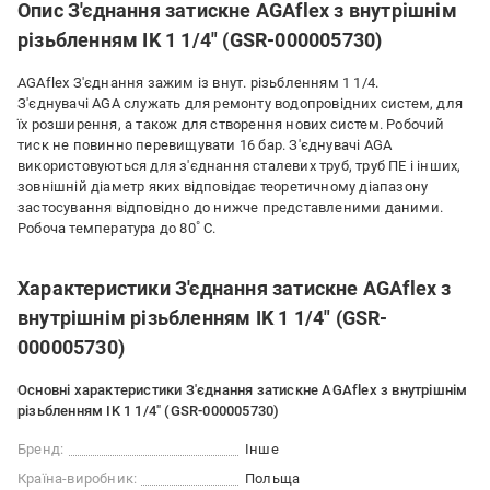
Опис З'єднання затискне AGAflex з внутрішнім
різьбленням IK 1 1/4" (GSR-000005730)
AGAflex З'єднання зажим із внут. різьбленням 1 1/4.
З'єднувачі AGA служать для ремонту водопровідних систем, для
їх розширення, а також для створення нових систем. Робочий
тиск не повинно перевищувати 16 бар. З'єднувачі AGA
використовуються для з'єднання сталевих труб, труб ПЕ і інших,
зовнішній діаметр яких відповідає теоретичному діапазону
застосування відповідно до нижче представленими даними.
Робоча температура до 80˚ С.
Характеристики З'єднання затискне AGAflex з
внутрішнім різьбленням IK 1 1/4" (GSR-
000005730)
Основні характеристики З'єднання затискне AGAflex з внутрішнім
різьбленням IK 1 1/4" (GSR-000005730)
Бренд:
Інше
Країна-виробник:
Польща