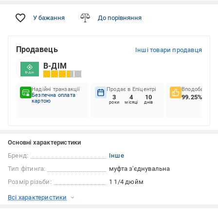
У бажання
До порівняння
Продавець
Інші товари продавця
В-ДІМ
Надійні транзакції
Продає в Епіцентрі
Вподобання к
Безпечна оплата
3
4
10
99.25%
картою
роки
місяці
днів
Основні характеристики
Бренд:
Інше
Тип фітинга:
муфта з'єднувальна
Розмір різьби:
1 1/4 дюйм
Всі характеристики