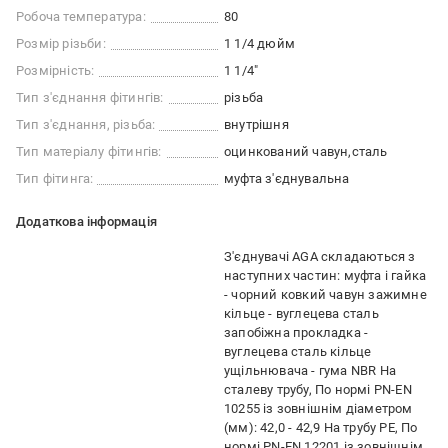
Робоча температура:
80
Розмір різьби:
1 1/4 дюйм
Розмірність:
1 1/4″
Тип з'єднання фітингів:
різьба
Тип з'єднання, різьба:
внутрішня
Тип матеріалу фітингів:
оцинкований чавун
сталь
Тип фітинга:
муфта з'єднувальна
Додаткова інформація
З'єднувачі AGA складаються з
наступних частин: муфта і гайка
- чорний ковкий чавун зажимне
кільце - вуглецева сталь
запобіжна прокладка -
вуглецева сталь кільце
ущільнювача - гума NBR На
сталеву трубу, По нормі PN-EN
10255 із зовнішнім діаметром
(мм): 42,0 - 42,9 На трубу РЕ, По
нормі PN-EN 12201 із зовнішнім