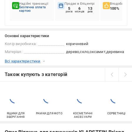
Надійні транзакції
Продає в Епіцентрі
Вподобання к
Безпечна оплата
5
6
13
100%
картою
років
місяців
днів
Основні характеристики
Колір виробника:
коричневий
Матеріал:
дерево
скло
оксамит
деревина
Всі характеристики
Також купують з категорій
ЯЩИКИ ДЛЯ
РАМКИ ДЛЯ ФОТО
КОСМЕТИЧНІ
СЕРВЕТНИЦІ
ЗБЕРІГАННЯ
АКСЕСУАРИ