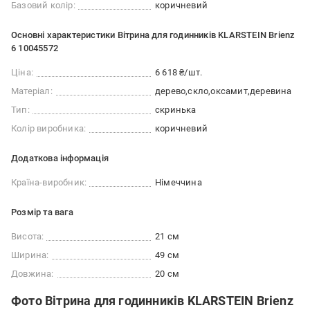
Базовий колір:
коричневий
Основні характеристики Вітрина для годинників KLARSTEIN Brienz
6 10045572
Ціна:
6 618 ₴/шт.
Матеріал:
дерево
скло
оксамит
деревина
Тип:
скринька
Колір виробника:
коричневий
Додаткова інформація
Країна-виробник:
Німеччина
Розмір та вага
Висота:
21 см
Ширина:
49 см
Довжина:
20 см
Фото Вітрина для годинників KLARSTEIN Brienz