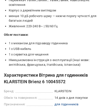
Перемикач УВІМК./ВИМК.: Увімк./вимк. навколишнє
освітлення
Корпус з дерев'яним виглядом
менше 10 дБ робочого шуму — нижче порогу чутності для
багатьох людей
Живлення: 220-240 В~ | 50/60 Гц
Обсяг поставки:
1 х механізм для підзаводу годинника
1 x USB-кабель
1 х серветка для чищення
Німецькомовна інструкція з експлуатації (інші мови:
англійська, французька, італійська, іспанська)
Характеристики Вітрина для годинників
KLARSTEIN Brienz 6 10045572
Бренд:
KLARSTEIN
Обмін та повернення:
14 днів з дня покупки
Призначення:
для годинників