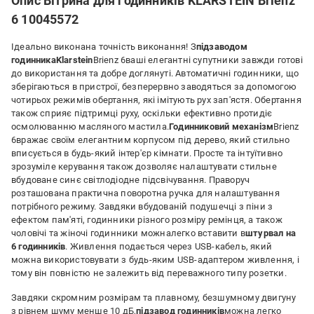
Опис Вітрина для годинників KLARSTEIN Brienz
6 10045572
Ідеально виконана точність виконання! З
підзаводом
годинника
Klarstein
Brienz 6ваші елегантні супутники завжди готові
до використання та добре доглянуті. Автоматичні годинники, що
зберігаються в пристрої, безперервно заводяться за допомогою
чотирьох режимів обертання, які імітують рух зап'ястя. Обертання
також сприяє підтримці руху, оскільки ефективно протидіє
осмолюванню масляного мастила.
Годинниковий механізм
Brienz
6вражає своїм елегантним корпусом під дерево, який стильно
вписується в будь-який інтер'єр кімнати. Просте та інтуїтивно
зрозуміле керування також дозволяє налаштувати стильне
вбудоване синє світлодіодне підсвічування. Праворуч
розташована практична поворотна ручка для налаштування
потрібного режиму. Завдяки вбудованій подушечці з піни з
ефектом пам'яті, годинники різного розміру ремінця, а також
чоловічі та жіночі годинники можналегко вставити в
штурвал на
6 годинників
. Живлення подається через USB-кабель, який
можна використовувати з будь-яким USB-адаптером живлення, і
тому він повністю не залежить від переважного типу розетки.
Завдяки скромним розмірам та плавному, безшумному двигуну
з рівнем шуму менше 10 дБ,
підзавод годинників
можна легко