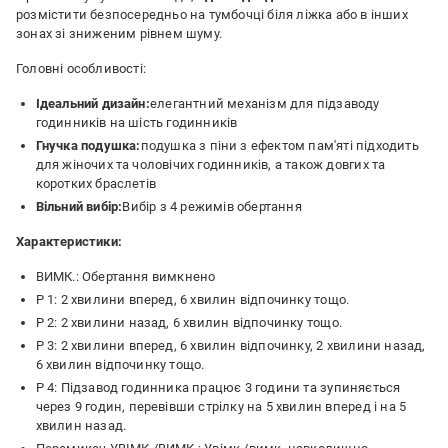
розмістити безпосередньо на тумбочці біля ліжка або в інших
зонах зі зниженим рівнем шуму.
Головні особливості:
Ідеальний дизайн:
елегантний механізм для підзаводу
годинників на шість годинників
Гнучка подушка:
подушка з піни з ефектом пам'яті підходить
для жіночих та чоловічих годинників, а також довгих та
коротких браслетів
Вільний вибір:
Вибір з 4 режимів обертання
Характеристики:
ВИМК.: Обертання вимкнено
P 1: 2 хвилини вперед, 6 хвилин відпочинку тощо.
P 2: 2 хвилини назад, 6 хвилин відпочинку тощо.
P 3: 2 хвилини вперед, 6 хвилин відпочинку, 2 хвилини назад,
6 хвилин відпочинку тощо.
P 4: Підзавод годинника працює 3 години та зупиняється
через 9 годин, перевівши стрілку на 5 хвилин вперед і на 5
хвилин назад.