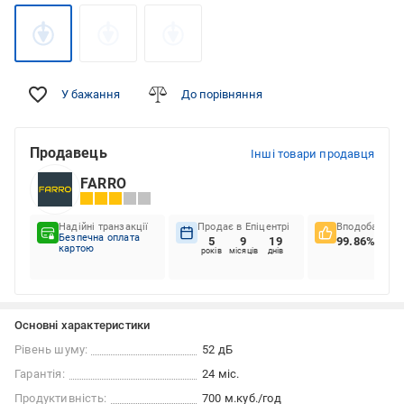
У бажання
До порівняння
Продавець
Інші товари продавця
FARRO
Надійні транзакції
Продає в Епіцентрі
Вподобання к
Безпечна оплата
5
9
19
99.86%
картою
років
місяців
днів
Основні характеристики
Рівень шуму:
52 дБ
Гарантія:
24 міс.
Продуктивність:
700 м.куб./год