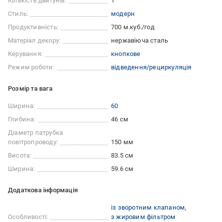
Кількість двигунів:
1
Стиль:
модерн
Продуктивність:
700 м.куб./год
Матеріал декору:
нержавіюча сталь
Керування:
кнопкове
Режим роботи:
відведення/рециркуляція
Розмір та вага
Ширина:
60
Глибина:
46 см
Діаметр патрубка
повітропроводу:
150 мм
Висота:
83.5 см
Ширина:
59.6 см
Додаткова інформація
із зворотним клапаном
Особливості:
з жировим фільтром