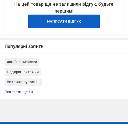
На цей товар ще не залишили відгук, будьте
першим!
НАПИСАТИ ВІДГУК
Популярні запити
Акції на витяжки
Недорогі витяжки
Витяжки купольні
Витяжки пристінні
Витяжки з кнопковим керуванням
Витяжки з жировим фільтром
Витяжки із зворотним клапаном
Витяжки в стилі модерн
Витяжки з відведенням та рециркуляцією
Витяжки білі
Витяжки білі купольні
Витяжки 60 см
Витяжки купольні 60 см
Показати ще 10