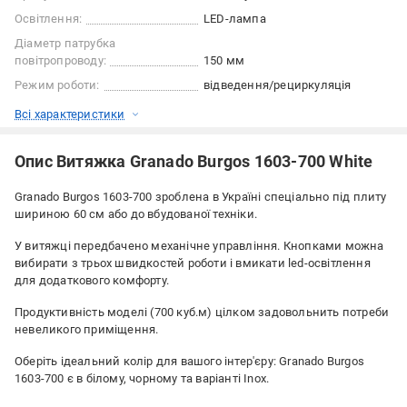
Освітлення:
LED-лампа
Діаметр патрубка
повітропроводу:
150 мм
Режим роботи:
відведення/рециркуляція
Всі характеристики
Опис Витяжка Granado Burgos 1603-700 White
Granado Burgos 1603-700 зроблена в Україні спеціально під плиту
шириною 60 см або до вбудованої техніки.
У витяжці передбачено механічне управління. Кнопками можна
вибирати з трьох швидкостей роботи і вмикати led-освітлення
для додаткового комфорту.
Продуктивність моделі (700 куб.м) цілком задовольнить потреби
невеликого приміщення.
Оберіть ідеальний колір для вашого інтер'єру: Granado Burgos
1603-700 є в білому, чорному та варіанті Inox.