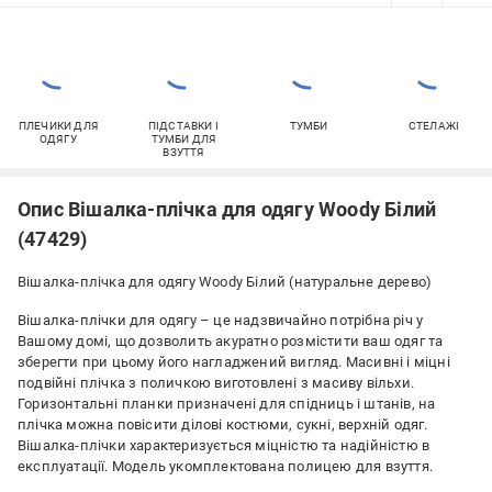
ПЛЕЧИКИ ДЛЯ
ПІДСТАВКИ І
ТУМБИ
СТЕЛАЖІ
ОДЯГУ
ТУМБИ ДЛЯ
ВЗУТТЯ
Опис Вішалка-плічка для одягу Woody Білий
(47429)
Вішалка-плічка для одягу Woody Білий (натуральне дерево)
Вішалка-плічки для одягу – це надзвичайно потрібна річ у
Вашому домі, що дозволить акуратно розмістити ваш одяг та
зберегти при цьому його нагладжений вигляд. Масивні і міцні
подвійні плічка з поличкою виготовлені з масиву вільхи.
Горизонтальні планки призначені для спідниць і штанів, на
плічка можна повісити ділові костюми, сукні, верхній одяг.
Вішалка-плічки характеризується міцністю та надійністю в
експлуатації. Модель укомплектована полицею для взуття.