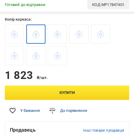
Готовий до відправки
КОД
MP17847401
Колір каркаса:
1 823
₴/шт.
КУПИТИ
У бажання
До порівняння
Продавець
Інші товари продавця