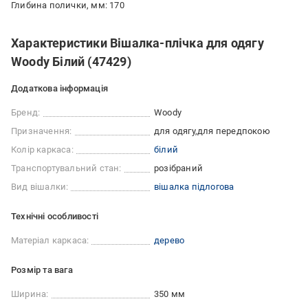
Глибина полички, мм: 170
Характеристики Вішалка-плічка для одягу
Woody Білий (47429)
Додаткова інформація
Бренд:
Woody
Призначення:
для одягу
для передпокою
Колір каркаса:
білий
Транспортувальний стан:
розібраний
Вид вішалки:
вішалка підлогова
Технічні особливості
Матеріал каркаса:
дерево
Розмір та вага
Ширина:
350 мм