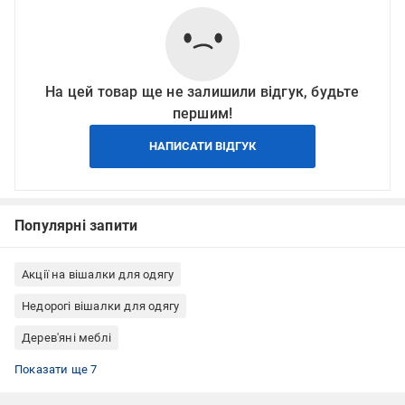
На цей товар ще не залишили відгук, будьте
першим!
НАПИСАТИ ВІДГУК
Популярні запити
Акції на вішалки для одягу
Недорогі вішалки для одягу
Дерев'яні меблі
Зберігання та догляд за одягом
Меблі для передпокою
Вішалки
Вішалки для підлоги (стійка-тримач)
Вішалки підлогові дерев'яні
Вішалки для одягу дерев'яні
Вішалки для одягу білі
Показати ще 7