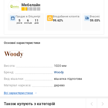
Мебелайн
Продає в Епіцентрі
Вподобання клієнтів
Вчасність до
5
6
11
99.62%
59.03%
років
місяців
днів
Основні характеристики
Висота:
1020 мм
Бренд:
Woody
Вид вішалки:
вішалка підлогова
Матеріал каркаса:
дерево
Всі характеристики
Також купують з категорій