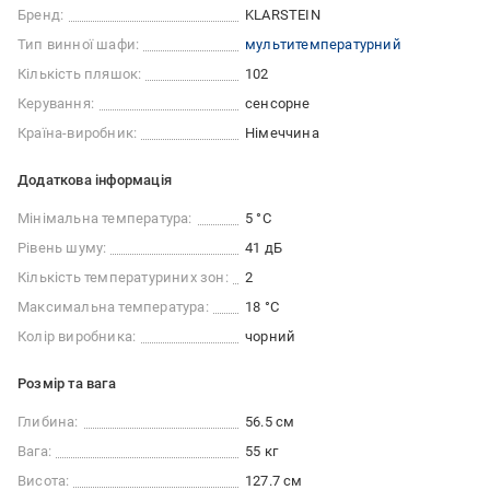
Бренд:
KLARSTEIN
Тип винної шафи:
мультитемпературний
Кількість пляшок:
102
Керування:
сенсорне
Країна-виробник:
Німеччина
Додаткова інформація
Мінімальна температура:
5 °С
Рівень шуму:
41 дБ
Кількість температуриних зон:
2
Максимальна температура:
18 °C
Колір виробника:
чорний
Розмір та вага
Глибина:
56.5 см
Вага:
55 кг
Висота:
127.7 см