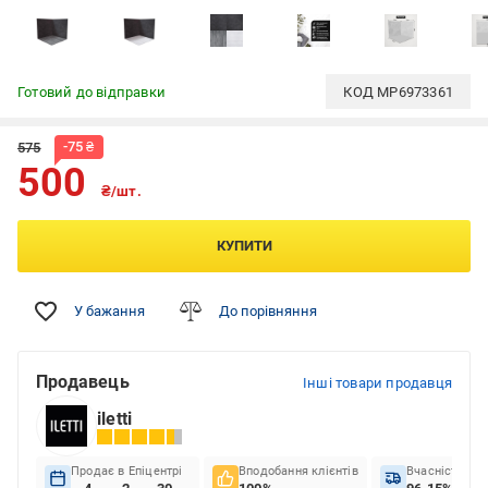
Готовий до відправки
КОД
MP6973361
-
75
₴
575
500
₴/шт.
КУПИТИ
У бажання
До порівняння
Продавець
Інші товари продавця
iletti
Продає в Епіцентрі
Вподобання клієнтів
Вчасність до