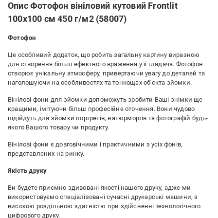
Опис Фотофон вініловий кутовий Frontlit
100x100 см 450 г/м2 (58007)
Фотофон
Це особливий додаток, що робить загальну картину виразною
для створення більш ефектного враження у її глядача. Фотофон
створює унікальну атмосферу, привертаючи увагу до деталей та
наголошуючи на особливостях та тонкощах об'єкта зйомки.
Вінілові фони для зйомки допоможуть зробити Ваші знімки ще
кращими, імітуючи більш професійне оточення. Вони чудово
підійдуть для зйомки портретів, натюрмортів та фотографій будь-
якого Вашого товару чи продукту.
Вінілові фони є довговічними і практичними з усіх фонів,
представлених на ринку.
Якість друку
Ви будете приємно здивовані якості нашого друку, адже ми
використовуємо спеціалізовані сучасні друкарські машини, з
високою роздільною здатністю при здійсненні технологічного
цифрового друку.