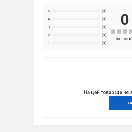
5
(0)
0
4
(0)
3
(0)
2
(0)
оцінок
(
1
(0)
На цей товар ще не 
Н