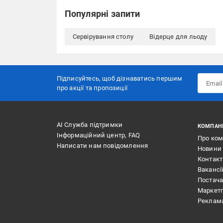
Популярні запити
Сервірування столу
Відерце для льоду
Підписуйтесь, щоб дізнаватись першим
про акції та пропозиції
АІ Служба підтримки
КОМПАН
Інформаційний центр, FAQ
Про ко
Написати нам повідомлення
Новини
Контак
Вакансі
Постач
Маркет
Реклам