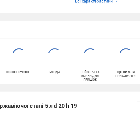
Всі характеристики
ЩИПЦІ КУХОННІ
БЛЮДА
ГЕЙЗЕРИ ТА
ЩІТКИ ДЛЯ
КОРКИ ДЛЯ
ПРИБИРАННЯ
ПЛЯШОК
ржавіючої сталі 5 л d 20 h 19