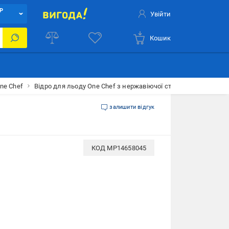
Р
Увійти
Кошик
ne Chef
Відро для льоду One Chef з нержавіючої сталі 5 л d 20 h 19
залишити відгук
КОД
MP14658045