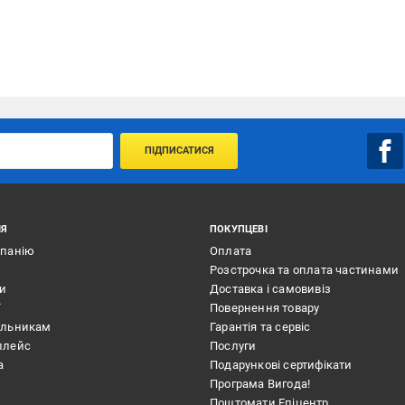
ПІДПИСАТИСЯ
ІЯ
ПОКУПЦЕВІ
мпанію
Оплата
Розстрочка та оплата частинами
ти
Доставка і самовивіз
ї
Повернення товару
альникам
Гарантія та сервіс
плейс
Послуги
а
Подарункові сертифікати
Програма Вигода!
Поштомати Епіцентр