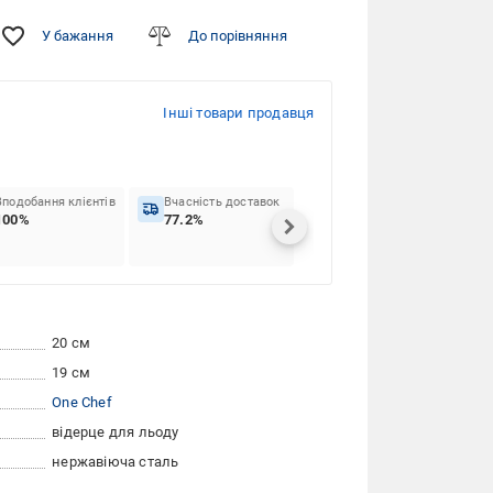
У бажання
До порівняння
Інші товари продавця
Вподобання клієнтів
Вчасність доставок
100%
77.2%
20 см
19 см
One Chef
відерце для льоду
нержавіюча сталь