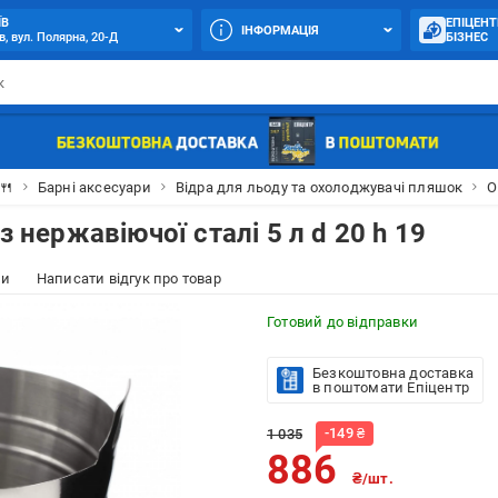
ЇВ
ЕПІЦЕНТ
ІНФОРМАЦІЯ
в, вул. Полярна, 20-Д
БІЗНЕС
🍴
Барні аксесуари
Відра для льоду та охолоджувачі пляшок
O
з нержавіючої сталі 5 л d 20 h 19
ки
Написати відгук про товар
Готовий до відправки
Безкоштовна доставка
в поштомати Епіцентр
-
149
₴
1 035
886
₴/шт.