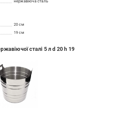
нержавіюча сталь
20 см
19 см
ржавіючої сталі 5 л d 20 h 19