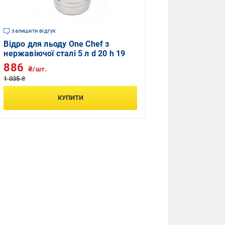
залишити відгук
Відро для льоду One Chef з
нержавіючої сталі 5 л d 20 h 19
886
₴/шт.
1 035 ₴
КУПИТИ