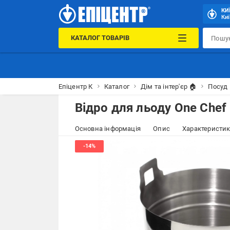
КИ
Киї
КАТАЛОГ ТОВАРІВ
Епіцентр К
Каталог
Дім та інтер'єр 🏠
Посуд 
Відро для льоду One Chef 
Основна інформація
Опис
Характеристи