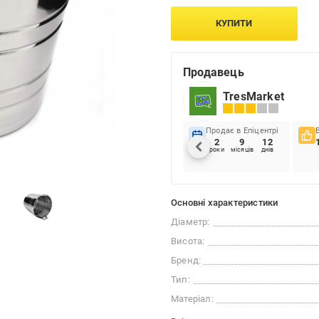
КУПИТИ
Продавець
TresMarket
Продає в Епіцентрі
2
9
12
роки
місяців
днів
Основні характеристики
Діаметр:
Висота:
Бренд:
Тип:
Матеріал: