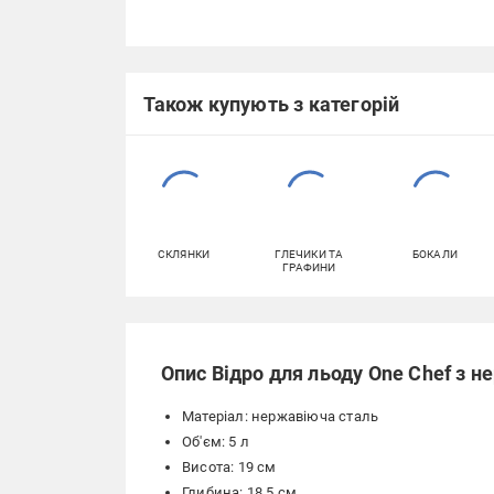
Також купують з категорій
СКЛЯНКИ
ГЛЕЧИКИ ТА
БОКАЛИ
ГРАФИНИ
Опис Відро для льоду One Chef з не
Матеріал: нержавіюча сталь
Об'єм: 5 л
Висота: 19 см
Глибина: 18,5 см