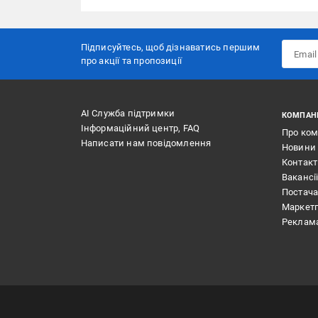
Підписуйтесь, щоб дізнаватись першим
про акції та пропозиції
АІ Служба підтримки
КОМПАН
Інформаційний центр, FAQ
Про ко
Написати нам повідомлення
Новини
Контак
Вакансі
Постач
Маркет
Реклам