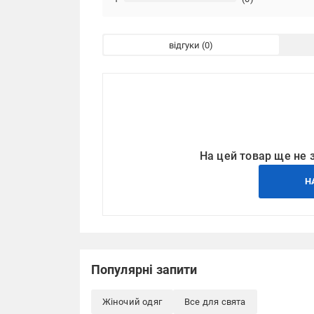
відгуки
На цей товар ще не 
Н
Популярні запити
Жіночий одяг
Все для свята