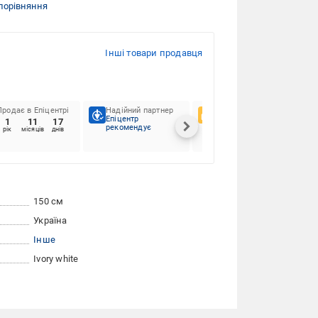
порівняння
Інші товари продавця
Продає в Епіцентрі
Надійний партнер
Вподобання клієнтів
Епіцентр
1
11
17
100%
рекомендує
рік
місяців
днів
150 см
Україна
Інше
Ivory white