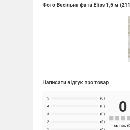
Фото Весільна фата Eliss 1,5 м (21
Написати відгук про товар
5
(0)
0
4
(0)
3
(0)
2
(0)
оцінок
(
1
(0)