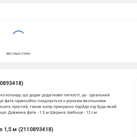
ВЕСІЛЬНІ СУКНІ
10893418)
о кольору, що додає додаткової легкості, це - ідеальний
к ця фата гармонійно поєднується з різними весільними
сить простий, також колір прекрасно підійде під будь-який
інця. Довжина фати - 1.5 м Ширина гребінця - 12 см
s 1,5 м (2110893418)