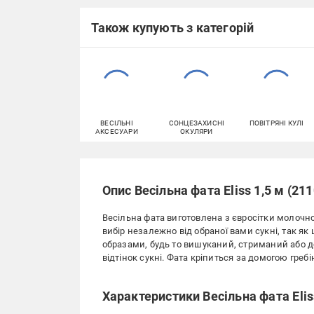
Також купують з категорій
ВЕСІЛЬНІ
СОНЦЕЗАХИСНІ
ПОВІТРЯНІ КУЛІ
АКСЕСУАРИ
ОКУЛЯРИ
Опис Весільна фата Eliss 1,5 м (21
Весільна фата виготовлена з євросітки молочног
вибір незалежно від обраної вами сукні, так я
образами, будь то вишуканий, стриманий або до
відтінок сукні. Фата кріпиться за домогою греб
Характеристики Весільна фата Elis