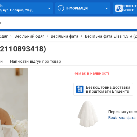
ЇВ
ЕПІЦЕНТ
ІНФОРМАЦІЯ
в, вул. Полярна, 20-Д
БІЗНЕС
Одяг
Весільний одяг
Весільна фата
Весільна фата Eliss 1,5 м (
 (2110893418)
ки
Написати відгук про товар
Немає в наявності
Безкоштовна доставка
в поштомати Епіцентр
Переглянути сх
Весільна фата