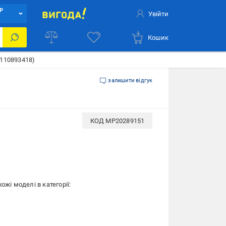
Р
Увійти
Кошик
2110893418)
залишити відгук
КОД
MP20289151
ожі моделі в категорії: