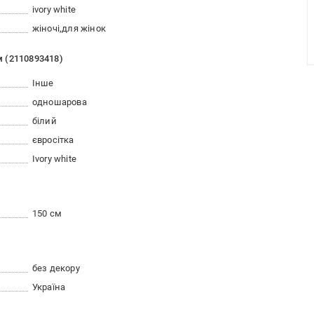
ivory white
жіночі
для жінок
м (2110893418)
Інше
одношарова
білий
євросітка
Ivory white
150 см
без декору
Україна