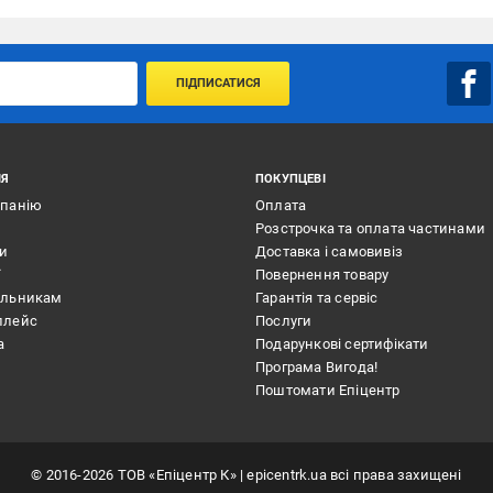
ПІДПИСАТИСЯ
ІЯ
ПОКУПЦЕВІ
мпанію
Оплата
Розстрочка та оплата частинами
ти
Доставка і самовивіз
ї
Повернення товару
альникам
Гарантія та сервіс
плейс
Послуги
а
Подарункові сертифікати
Програма Вигода!
Поштомати Епіцентр
©
2016
-2026
ТОВ «Епіцентр К»
| epicentrk.ua всі права захищені