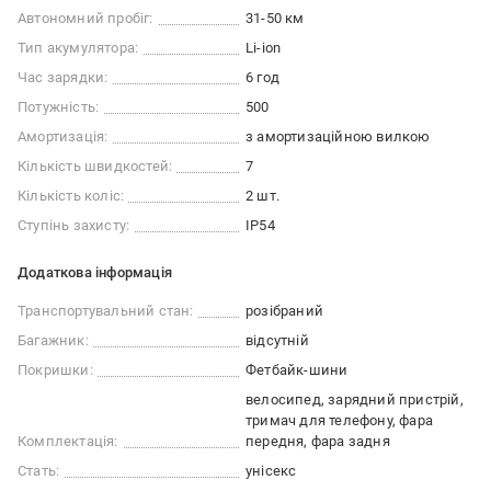
Автономний пробіг:
31-50 км
Тип акумулятора:
Li-ion
Час зарядки:
6 год
Потужність:
500
Амортизація:
з амортизаційною вилкою
Кількість швидкостей:
7
Кількість коліс:
2 шт.
Ступінь захисту:
IP54
Додаткова інформація
Транспортувальний стан:
розібраний
Багажник:
відсутній
Покришки:
Фетбайк-шини
велосипед, зарядний пристрій,
тримач для телефону, фара
Комплектація:
передня, фара задня
Стать:
унісекс