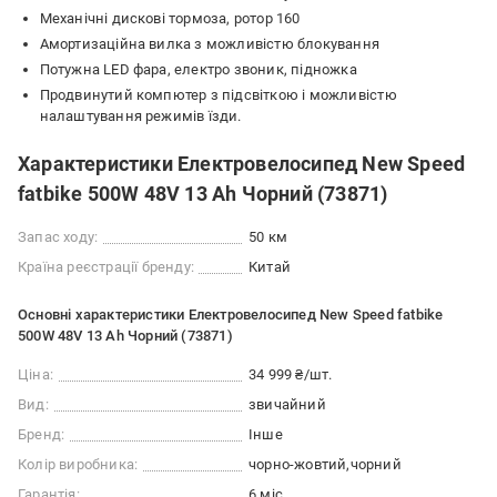
Механічні дискові тормоза, ротор 160
Амортизаційна вилка з можливістю блокування
Потужна LED фара, електро звоник, підножка
Продвинутий компютер з підсвіткою і можливістю
налаштування режимів їзди.
Характеристики Електровелосипед New Speed
fatbike 500W 48V 13 Ah Чорний (73871)
Запас ходу:
50 км
Країна реєстрації бренду:
Китай
Основні характеристики Електровелосипед New Speed fatbike
500W 48V 13 Ah Чорний (73871)
Ціна:
34 999 ₴/шт.
Вид:
звичайний
Бренд:
Інше
Колір виробника:
чорно-жовтий
чорний
Гарантія:
6 міс.