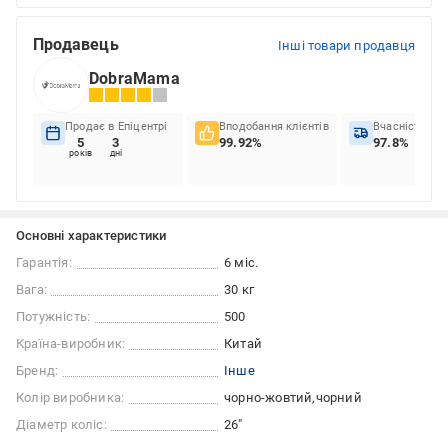
Продавець
Інші товари продавця
DobraMama
Продає в Епіцентрі
Вподобання клієнтів
Вчасність до
5
3
99.92%
97.8%
років
дні
Основні характеристики
Гарантія:
6 міс.
Вага:
30 кг
Потужність:
500
Країна-виробник:
Китай
Бренд:
Інше
Колір виробника:
чорно-жовтий
чорний
Діаметр коліс:
26"