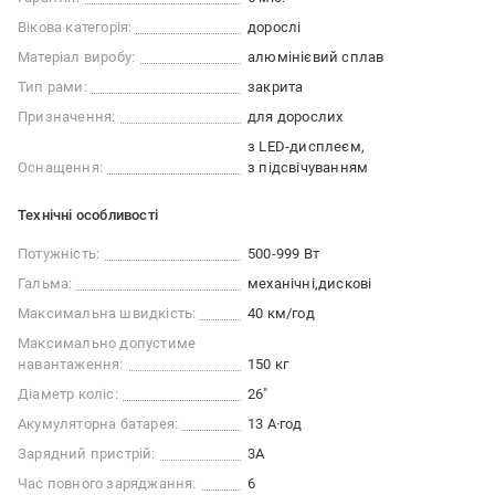
Вікова категорія:
дорослі
Матеріал виробу:
алюмінієвий сплав
Тип рами:
закрита
Призначення:
для дорослих
з LED-дисплеєм
Оснащення:
з підсвічуванням
Технічні особливості
Потужність:
500-999 Вт
Гальма:
механічні
дискові
Максимальна швидкість:
40 км/год
Максимально допустиме
навантаження:
150 кг
Діаметр коліс:
26"
Акумуляторна батарея:
13 А·год
Зарядний пристрій:
3А
Час повного заряджання:
6