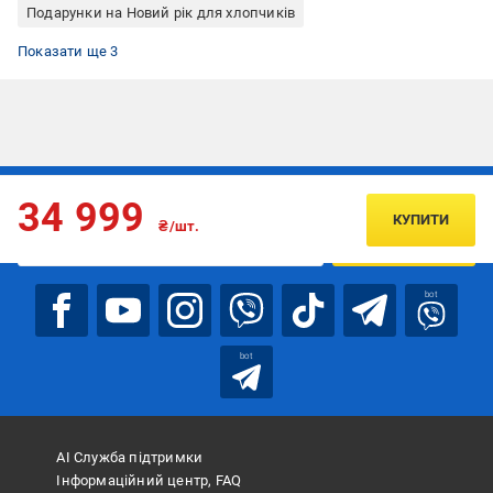
Подарунки на Новий рік для хлопчиків
Подарунки жінкам на Новий рік
Подарунки чоловікам на Новий рік
Товари для велоспорту
Показати ще 3
Підписуйтесь, щоб дізнаватись першим про акції та пропозиції
34 999
КУПИТИ
₴/шт.
ПІДПИСАТИСЯ
bot
bot
АІ Служба підтримки
Інформаційний центр, FAQ