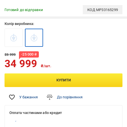
Готовий до відправки
КОД
MP33165299
Колір виробника:
-
25 000
₴
59 999
34 999
₴/шт.
КУПИТИ
У бажання
До порівняння
Оплата частинами або кредит