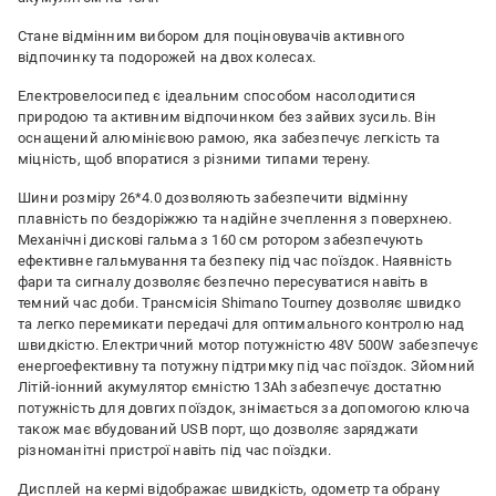
Cтане відмінним вибором для поціновувачів активного
відпочинку та подорожей на двох колесах.
Електровелосипед є ідеальним способом насолодитися
природою та активним відпочинком без зайвих зусиль. Він
оснащений алюмінієвою рамою, яка забезпечує легкість та
міцність, щоб впоратися з різними типами терену.
Шини розміру 26*4.0 дозволяють забезпечити відмінну
плавність по бездоріжжю та надійне зчеплення з поверхнею.
Механічні дискові гальма з 160 см ротором забезпечують
ефективне гальмування та безпеку під час поїздок. Наявність
фари та сигналу дозволяє безпечно пересуватися навіть в
темний час доби. Трансмісія Shimano Tourney дозволяє швидко
та легко перемикати передачі для оптимального контролю над
швидкістю. Електричний мотор потужністю 48V 500W забезпечує
енергоефективну та потужну підтримку під час поїздок. Зйомний
Літій-іонний акумулятор ємністю 13Ah забезпечує достатню
потужність для довгих поїздок, знімається за допомогою ключа
також має вбудований USB порт, що дозволяє заряджати
різноманітні пристрої навіть під час поїздки.
Дисплей на кермі відображає швидкість, одометр та обрану