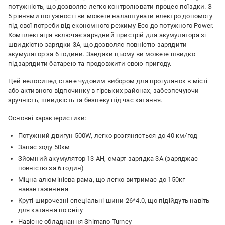
потужність, що дозволяє легко контролювати процес поїздки. З
5 рівнями потужності ви можете налаштувати електро допомогу
під свої потреби від економного режиму Eco до потужного Power.
Комплектація включає зарядний пристрій для акумулятора зі
швидкістю зарядки 3А, що дозволяє повністю зарядити
акумулятор за 6 години. Завдяки цьому ви можете швидко
підзарядити батарею та продовжити свою пригоду.
Цей велосипед стане чудовим вибором для прогулянок в місті
або активного відпочинку в гірських районах, забезпечуючи
зручність, швидкість та безпеку під час катання.
Основні характеристики:
Потужний двигун 500W, легко розгяняється до 40 км/год
Запас ходу 50км
Зйомний акумулятор 13 AH, смарт зарядка 3А (заряджає
повністю за 6 годин)
Міцна алюмінієва рама, що легко витримає до 150кг
навантаженння
Круті широчезні спеціальні шини 26*4.0, що підійдуть навіть
для катання по снігу
Навісне обладнання Shimano Turney