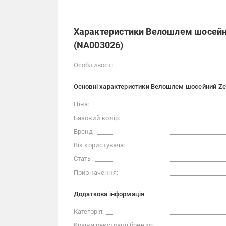
Характеристики Велошлем шосейн
(NA003026)
Особливості:
Основні характеристики Велошлем шосейний Ze
Ціна:
Базовий колір:
Бренд:
Вік користувача:
Стать:
Призначення:
Додаткова інформація
Категорія:
Країна реєстрації бренду: