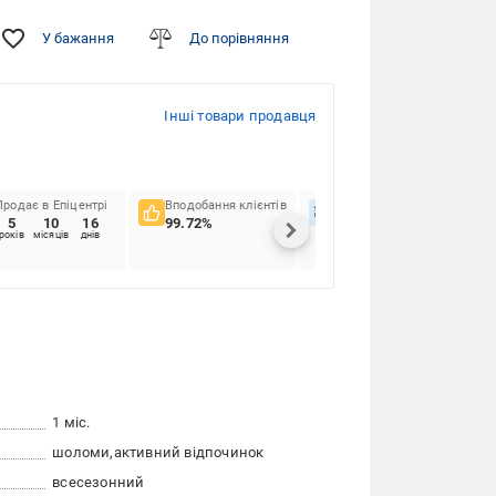
У бажання
До порівняння
Інші товари продавця
Продає в Епіцентрі
Вподобання клієнтів
Вчасність доставок
5
10
16
99.72%
91.44%
років
місяців
днів
1 міс.
шоломи
активний відпочинок
всесезонний