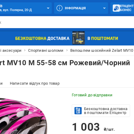
ЇВ
ЕПІЦЕНТ
ІНФОРМАЦІЯ
в, вул. Полярна, 20-Д
БІЗНЕС
і аксесуари
Спортивні шоломи
Велошлем шосейний Zelart MV10 
rt MV10 M 55-58 см Рожевий/Чорний
ки
Написати відгук про товар
Готовий до відправки
Безкоштовна доставка
в поштомати Епіцентр
1 003
₴/шт.