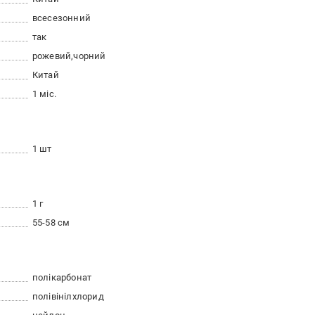
всесезонний
так
рожевий
чорний
Китай
1 міс.
1 шт
1 г
55-58 см
полікарбонат
полівінілхлорид