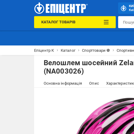
КИ
Киї
КАТАЛОГ ТОВАРІВ
Епіцентр К
Каталог
Спорттовари ⚽
Спортивн
Велошлем шосейний Zela
(NA003026)
Основна інформація
Опис
Характеристи