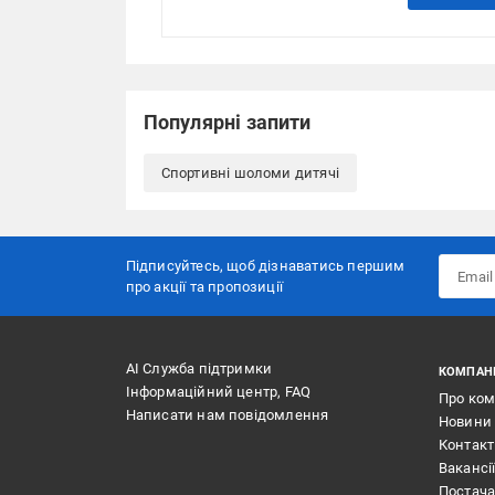
Популярні запити
Спортивні шоломи дитячі
Підписуйтесь, щоб дізнаватись першим
про акції та пропозиції
АІ Служба підтримки
КОМПАН
Інформаційний центр, FAQ
Про ко
Написати нам повідомлення
Новини
Контак
Вакансі
Постач