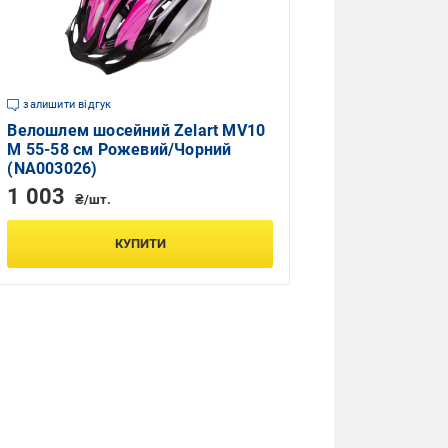
залишити відгук
Велошлем шосейний Zelart MV10
M 55-58 см Рожевий/Чорний
(NA003026)
1 003
₴/шт.
КУПИТИ