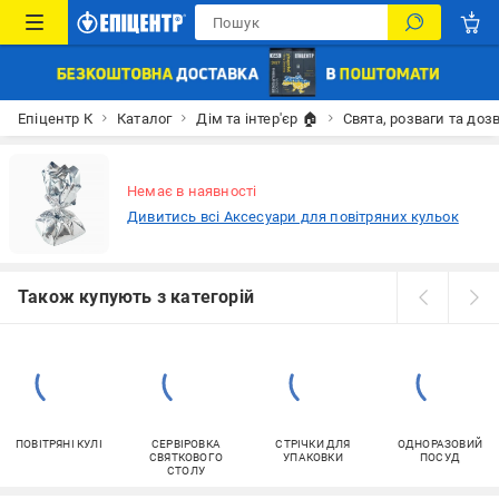
Епіцентр К
Каталог
Дім та інтер'єр 🏠
Свята, розваги та доз
Немає в наявності
Дивитись всі Аксесуари для повітряних кульок
Також купують з категорій
ПОВІТРЯНІ КУЛІ
СЕРВІРОВКА
СТРІЧКИ ДЛЯ
ОДНОРАЗОВИЙ
СВЯТКОВОГО
УПАКОВКИ
ПОСУД
СТОЛУ