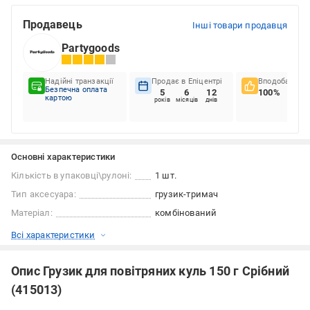
Продавець
Інші товари продавця
Partygoods
Надійні транзакції
Продає в Епіцентрі
Вподобання к
Безпечна оплата
5
6
12
100%
картою
років
місяців
днів
Основні характеристики
Кількість в упаковці\рулоні:
1 шт.
Тип аксесуара:
грузик-тримач
Матеріал:
комбінований
Всі характеристики
Опис Грузик для повітряних куль 150 г Срібний
(415013)