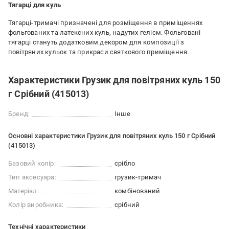
Тягарці для куль
Тягарці-тримачі призначені для розміщення в приміщеннях
фольгованих та латексних куль, надутих гелієм. Фольговані
тягарці стануть додатковим декором для композиції з
повітряних кульок та прикраси святкового приміщення.
Характеристики Грузик для повітряних куль 150
г Срібний (415013)
Бренд:
Інше
Основні характеристики Грузик для повітряних куль 150 г Срібний
(415013)
Базовий колір:
срібло
Тип аксесуара:
грузик-тримач
Матеріал:
комбінований
Колір виробника:
срібний
Технічні характеристики