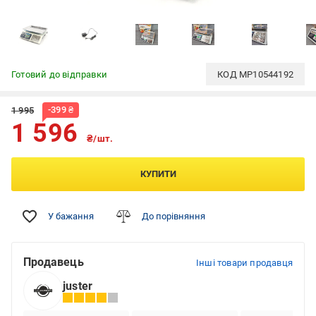
Готовий до відправки
КОД
MP10544192
-
399
₴
1 995
1 596
₴/шт.
КУПИТИ
У бажання
До порівняння
Продавець
Інші товари продавця
juster