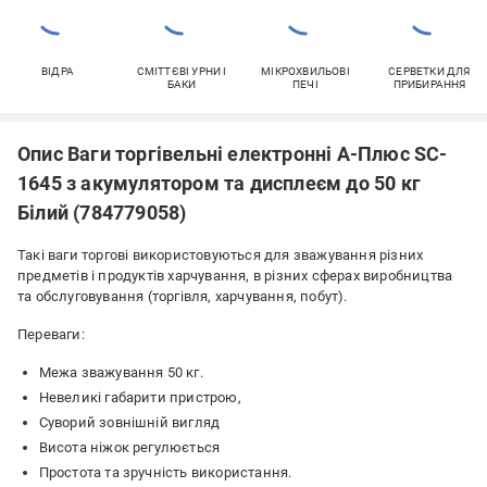
ВІДРА
СМІТТЄВІ УРНИ І
МІКРОХВИЛЬОВІ
СЕРВЕТКИ ДЛЯ
БАКИ
ПЕЧІ
ПРИБИРАННЯ
Опис Ваги торгівельні електронні А-Плюс SC-
1645 з акумулятором та дисплеєм до 50 кг
Білий (784779058)
Такі ваги торгові використовуються для зважування різних
предметів і продуктів харчування, в різних сферах виробництва
та обслуговування (торгівля, харчування, побут).
Переваги:
Межа зважування 50 кг.
Невеликі габарити пристрою,
Суворий зовнішній вигляд
Висота ніжок регулюється
Простота та зручність використання.