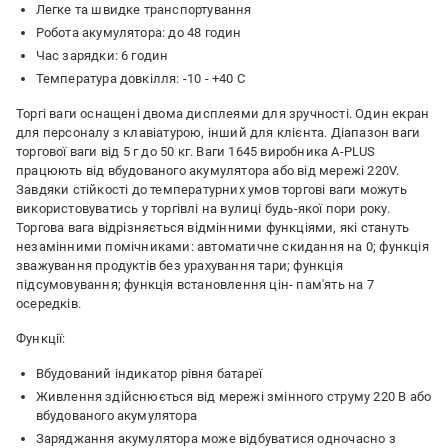
Легке та швидке транспортування
Робота акумулятора: до 48 годин
Час зарядки: 6 годин
Температура довкілля: -10 - +40 С
Торгі ваги оснащені двома дисплеями для зручності. Один екран
для персоналу з клавіатурою, інший для клієнта. Діапазон ваги
торгової ваги від 5 г до 50 кг. Ваги 1645 виробника A-PLUS
працюють від вбудованого акумулятора або від мережі 220V.
Завдяки стійкості до температурних умов торгові ваги можуть
використовуватись у торгівлі на вулиці будь-якої пори року.
Торгова вага відрізняється відмінними функціями, які стануть
незамінними помічниками: автоматичне скидання на 0; функція
зважування продуктів без урахування тари; функція
підсумовування; функція встановлення цін- пам'ять на 7
осередків.
Функції:
Вбудований індикатор рівня батареї
Живлення здійснюється від мережі змінного струму 220 В або
вбудованого акумулятора
Заряджання акумулятора може відбуватися одночасно з