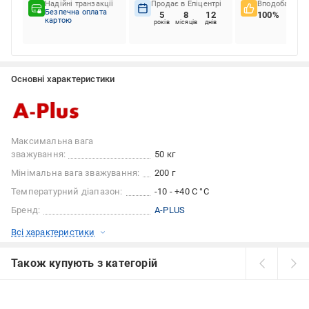
Надійні транзакції
Продає в Епіцентрі
Вподобання к
Безпечна оплата
5
8
12
100%
картою
років
місяців
днів
Основні характеристики
Максимальна вага
зважування:
50 кг
Мінімальна вага зважування:
200 г
Температурний діапазон:
-10 - +40 С °C
Бренд:
A-PLUS
Всі характеристики
Також купують з категорій