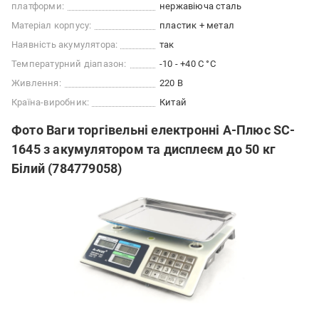
платформи:
нержавіюча сталь
Матеріал корпусу:
пластик + метал
Наявність акумулятора:
так
Температурний діапазон:
-10 - +40 С °C
Живлення:
220 В
Країна-виробник:
Китай
Фото Ваги торгівельні електронні А-Плюс SC-
1645 з акумулятором та дисплеєм до 50 кг
Білий (784779058)