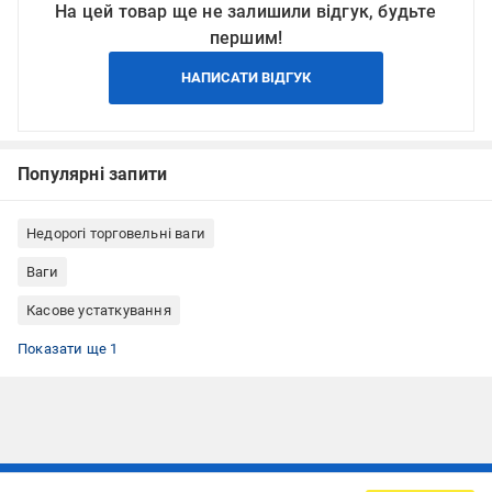
На цей товар ще не залишили відгук, будьте
першим!
НАПИСАТИ ВІДГУК
Популярні запити
Недорогі торговельні ваги
Ваги
Касове устаткування
Торгове обладнання
Показати ще 1
Підписуйтесь, щоб дізнаватись першим про акції та пропозиції