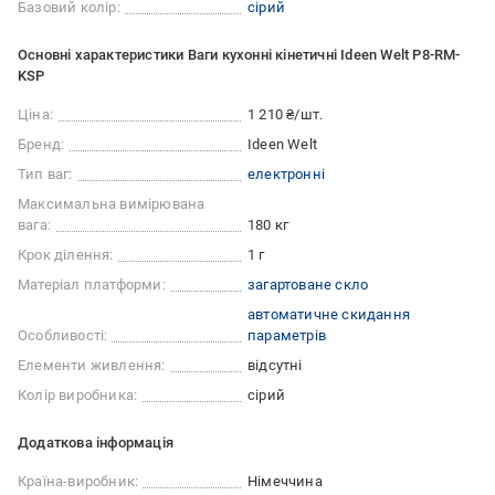
Базовий колір:
сірий
Основні характеристики Ваги кухонні кінетичні Ideen Welt P8-RM-
KSP
Ціна:
1 210 ₴/шт.
Бренд:
Ideen Welt
Тип ваг:
електронні
Максимальна вимірювана
вага:
180 кг
Крок ділення:
1 г
Матеріал платформи:
загартоване скло
автоматичне скидання
Особливості:
параметрів
Елементи живлення:
відсутні
Колір виробника:
сірий
Додаткова інформація
Країна-виробник:
Німеччина