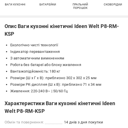
ВАГИ КУХОННІ
БАТАРЕЙКИ
ПРАЛЬНИЙ
СКОВОРІДКИ
ПОРОШОК
Опис Ваги кухонні кінетичні Ideen Welt P8-RM-
KSP
Екологічно чисті технології
Індикатор перевантаження
З автоматичним вимкненням
Робота без батареї або блоку живлення
Вантажопідйомність: 180 кг
Розміри (Ш x Г x В): приблизно 302 x 302 x 25 мм
Розміри РК-дисплея (Ш x В): приблизно 71 x 34 мм
Живлення: 220-240 В~ | 50/60 Гц
Характеристики Ваги кухонні кінетичні Ideen
Welt P8-RM-KSP
Обмін та повернення:
14 днів з дня покупки