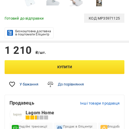
Готовий до відправки
КОД
MP35971125
Безкоштовна доставка
в поштомати Епіцентр
1 210
₴/шт.
КУПИТИ
У бажання
До порівняння
Продавець
Інші товари продавця
Lagom Home
Надійні транзакції
Продає в Епіцентрі
Вподобання к