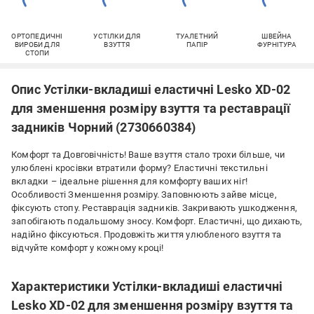
ОРТОПЕДИЧНІ
УСТІЛКИ ДЛЯ
ТУАЛЕТНИЙ
ШВЕЙНА
ВИРОБИ ДЛЯ
ВЗУТТЯ
ПАПІР
ФУРНІТУРА
СТОПИ
Опис Устілки-вкладиші еластичні Lesko XD-02
для зменшення розміру взуття та реставрації
задників Чорний (2730660384)
Комфорт та Довговічність! Ваше взуття стало трохи більше, чи
улюблені кросівки втратили форму? Еластичні текстильні
вкладки – ідеальне рішення для комфорту ваших ніг!
Особливості Зменшення розміру. Заповнюють зайве місце,
фіксують стопу. Реставрація задників. Закривають ушкодження,
запобігають подальшому зносу. Комфорт. Еластичні, що дихають,
надійно фіксуються. Продовжіть життя улюбленого взуття та
відчуйте комфорт у кожному кроці!
Характеристики Устілки-вкладиші еластичні
Lesko XD-02 для зменшення розміру взуття та