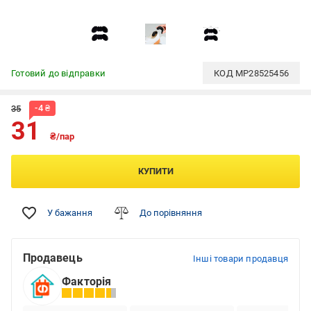
Готовий до відправки
КОД
MP28525456
-
4
₴
35
31
₴/пар
КУПИТИ
У бажання
До порівняння
Продавець
Інші товари продавця
Факторія