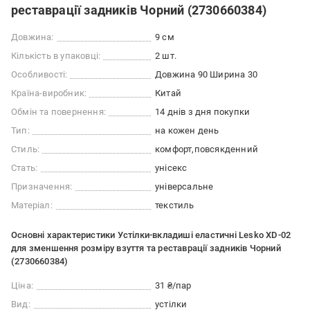
реставрації задників Чорний (2730660384)
Довжина:
9 см
Кількість в упаковці:
2 шт.
Особливості:
Довжина 90 Ширина 30
Країна-виробник:
Китай
Обмін та повернення:
14 днів з дня покупки
Тип:
на кожен день
Стиль:
комфорт
повсякденний
Стать:
унісекс
Призначення:
універсальне
Матеріал:
текстиль
Основні характеристики Устілки-вкладиші еластичні Lesko XD-02
для зменшення розміру взуття та реставрації задників Чорний
(2730660384)
Ціна:
31 ₴/пар
Вид:
устілки