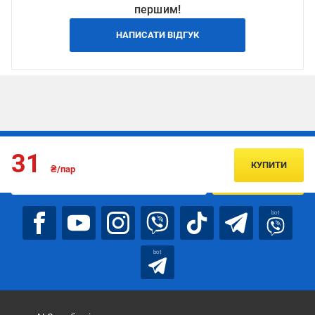
першим!
НАПИСАТИ ВІДГУК
Підписуйтесь, щоб дізнаватись першим про акції та пропозиції
31
КУПИТИ
₴/пар
ПІДПИСАТИСЯ
bot
bot