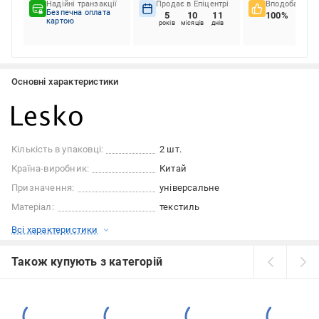
Надійні транзакції
Продає в Епіцентрі
Вподобання к
Безпечна оплата
5
10
11
100%
картою
років
місяців
днів
Основні характеристики
Кількість в упаковці:
2 шт.
Країна-виробник:
Китай
Призначення:
універсальне
Матеріал:
текстиль
Всі характеристики
Також купують з категорій