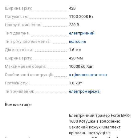
Ширина зрізу:
420
Потужність:
1100-2000 Вт
Напруга живлення:
230 В
Тип двигуна:
електричний
Тип ріжучого елемента:
волосінь
Діаметр ліски:
1.6 мм
Ширина зрізу:
420 мм
Максимальні оберти:
10000 об./хв
Особливості конструкції:
з цільною штангою
Потужність:
1.8 кВт
Тип живлення:
електромережа
Комплектація
Електричний тример Forte EMK-
1600 Котушка з волосінню
Захисний кожух Комплект
кріплень Інструкція з