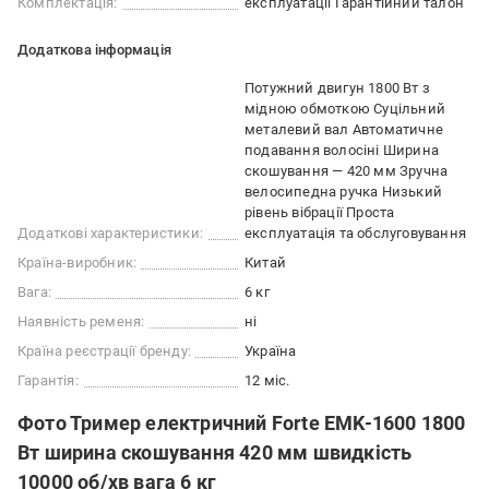
Комплектація:
експлуатації Гарантійний талон
Додаткова інформація
Потужний двигун 1800 Вт з
мідною обмоткою Суцільний
металевий вал Автоматичне
подавання волосіні Ширина
скошування — 420 мм Зручна
велосипедна ручка Низький
рівень вібрації Проста
Додаткові характеристики:
експлуатація та обслуговування
Країна-виробник:
Китай
Вага:
6 кг
Наявність ременя:
ні
Країна реєстрації бренду:
Україна
Гарантія:
12 міс.
Фото Тример електричний Forte EMK-1600 1800
Вт ширина скошування 420 мм швидкість
10000 об/хв вага 6 кг