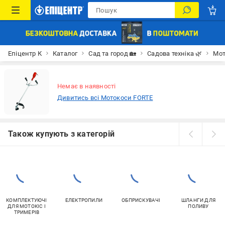
Епіцентр К
Каталог
Сад та город 🏡
Садова техніка 🌿
Мот
Немає в наявності
Дивитись всі Мотокоси FORTE
Також купують з категорій
КОМПЛЕКТУЮЧІ
ЕЛЕКТРОПИЛИ
ОБПРИСКУВАЧІ
ШЛАНГИ ДЛЯ
ДЛЯ МОТОКІС І
ПОЛИВУ
ТРИМЕРІВ