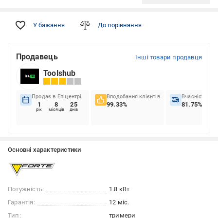
У бажання
До порівняння
Продавець
Інші товари продавця
Toolshub
Продає в Епіцентрі
Вподобання клієнтів
Вчасність до
1
8
25
99.33%
81.75%
рік
місяців
днів
Основні характеристики
Потужність:
1.8 кВт
Гарантія:
12 міс.
Тип:
тримери