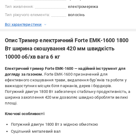
Тип живлення:
електромережа
Тип ріжучого елемента:
волосінь
Всі характеристики
Опис Тример електричний Forte EMK-1600 1800
Вт ширина скошування 420 мм швидкість
10000 об/хв вага 6 кг
Електричний тример Forte EMK-1600 — надійний інструмент для
догляду за газоном.
Forte EMK-1600 призначений для
ефективного скошування трави, видалення бур’янів та роботи у
важкодоступних місцях біля парканів, дерев і бордюрів.
Потужний двигун 1800 Вт забезпечує стабільну продуктивність, а
ширина захоплення 420 мм дозволяє швидко обробляти великі
площі.
Ключові особливості
Потужний двигун 1800 Вт з мідною обмоткою
Суцільний металевий вал