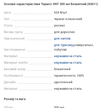
Основні характеристики Термос SNT 500 мл Блакитний (80611)
Ціна:
624 ₴/шт.
Тип:
термос класичний
Стать:
унісекс
Вікова група:
для дорослих
Призначення:
для напоїв
для туризму
універсальні
Застосування:
побутові
Матеріал:
нержавіюча сталь
Матеріал колби:
нержавіюча сталь
Базовий колір:
блакитний
Особливості:
герметичність 100%
Дизайн:
однотонний
Матеріал:
нержавіюча сталь
Розмір та вага
Об'єм:
500 мл