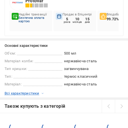
Protovar
Надійні транзакції
Продає в Епіцентрі
Вподобання к
Безпечна оплата
5
10
15
99.72%
картою
років
місяців
днів
Основні характеристики
Об'єм:
500 мл
Матеріал колби:
нержавіюча сталь
Тип кришки:
загвинчувана
Тип:
термос класичний
Матеріал:
нержавіюча сталь
Всі характеристики
Також купують з категорій