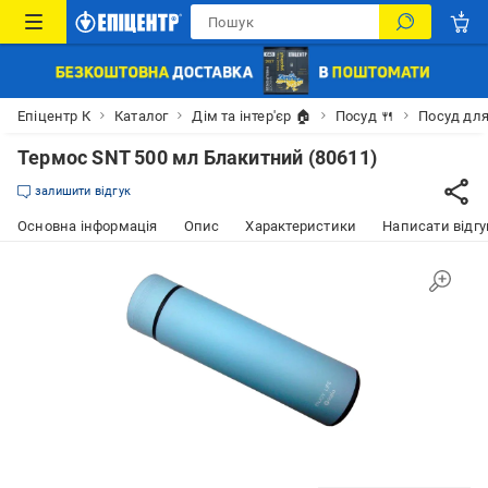
Епіцентр К
Каталог
Дім та інтер'єр 🏠
Посуд 🍴
Посуд для
Термос SNT 500 мл Блакитний (80611)
залишити відгук
Основна інформація
Опис
Характеристики
Написати відгу