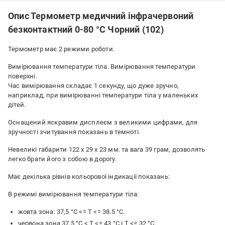
Опис Термометр медичний інфрачервоний
безконтактний 0-80 °С Чорний (102)
Термометр має 2 режими роботи.
Вимірювання температури тіла. Вимірювання температури
поверхні.
Час вимірювання складає 1 секунду, що дуже зручно,
наприклад, при вимірюванні температури тіла у маленьких
дітей.
Оснащений яскравим дисплеєм з великими цифрами, для
зручності зчитування показань в темноті.
Невеликі габарити 122 х 29 х 23 мм. та вага 39 грам, дозволять
легко брати його з собою в дорогу.
Має декілька рівнів кольорової індикації показань:
В режимі вимірювання температури тіла:
жовта зона: 37,5 °С <= Т <= 38.5 °С.
червона зона 37,5 °С < Т <= 43 °С і Т <= 32 °С.