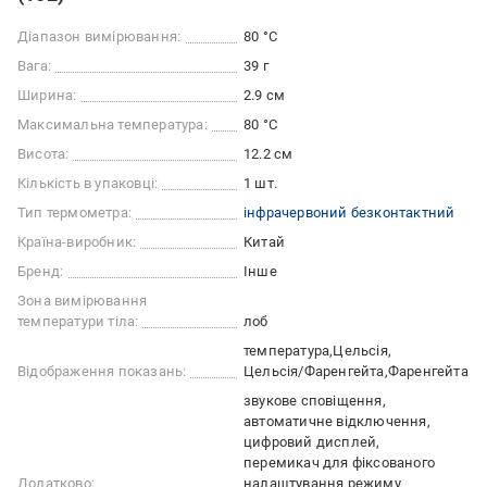
Діапазон вимірювання:
80 °С
Вага:
39 г
Ширина:
2.9 см
Максимальна температура:
80 °С
Висота:
12.2 см
Кількість в упаковці:
1 шт.
Тип термометра:
інфрачервоний безконтактний
Країна-виробник:
Китай
Бренд:
Інше
Зона вимірювання
температури тіла:
лоб
температура
Цельсія
Відображення показань:
Цельсія/Фаренгейта
Фаренгейта
звукове сповіщення
автоматичне відключення
цифровий дисплей
перемикач для фіксованого
Додатково:
налаштування режиму