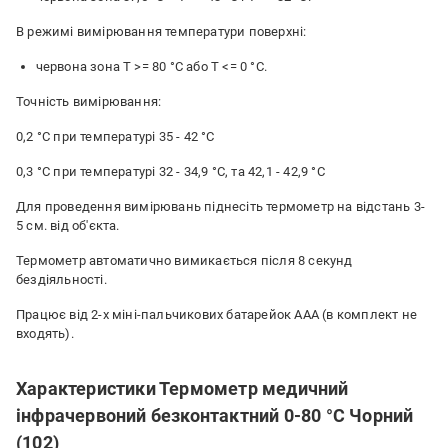
В режимі вимірювання температури поверхні:
червона зона Т >= 80 °С або Т <= 0 °С.
Точність вимірювання:
0,2 °С при температурі 35 - 42 °С
0,3 °С при температурі 32 - 34,9 °С, та 42,1 - 42,9 °С
Для проведення вимірювань піднесіть термометр на відстань 3-
5 см. від об'єкта.
Термометр автоматично вимикається після 8 секунд
бездіяльності.
Працює від 2-х міні-пальчикових батарейок ААА (в комплект не
входять).
Характеристики Термометр медичний
інфрачервоний безконтактний 0-80 °С Чорний
(102)