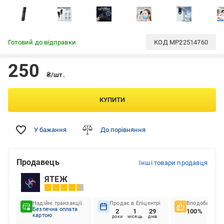
Готовий до відправки
КОД
MP22514760
250
₴/шт.
КУПИТИ
У бажання
До порівняння
Продавець
Інші товари продавця
ЯТЕЖ
Надійні транзакції
Продає в Епіцентрі
Вподобання к
Безпечна оплата
2
1
29
100%
картою
роки
місяць
днів