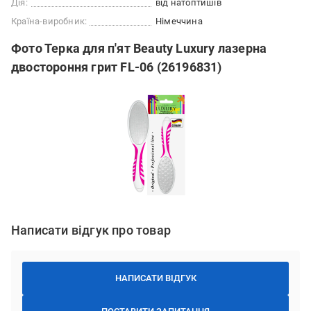
Дія:
від натоптишів
Країна-виробник:
Німеччина
Фото Терка для п'ят Beauty Luxury лазерна
двостороння грит FL-06 (26196831)
Написати відгук про товар
НАПИСАТИ ВІДГУК