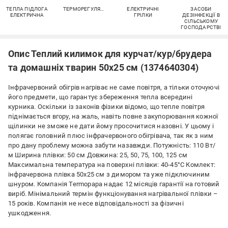
ТЕПЛА ПІДЛОГА
ТЕРМОРЕГУЛЯТОРИ
ЕЛЕКТРИЧНІ
ЗАСОБИ
ЕЛЕКТРИЧНА
ГРІЛКИ
ДЕЗІНФЕКЦІЇ В
СІЛЬСЬКОМУ
ГОСПОДАРСТВІ
Опис Теплий килимок для курчат/кур/брудера
та домашніх тварин 50х25 см (1374640304)
Інфрачервоний обігрів нагріває не саме повітря, а тільки оточуючі
його предмети, що гарантує збереження тепла всередині
курника. Оскільки із законів фізики відомо, що тепле повітря
піднімається вгору, на жаль, навіть повне закупорювання кожної
щілинки не зможе не дати йому просочитися назовні. У цьому і
полягає головний плюс інфрачервоного обігрівача, так як з ним
про дану проблему можна забути назавжди. Потужність: 110 Вт/
м Ширина плівки: 50 см Довжина: 25, 50, 75, 100, 125 см
Максимальна температура на поверхні плівки: 40-45°C Комлект:
інфрачервона плівка 50x25 см з димором та уже підключиним
шнуром. Компанія Termopapa надає 12 місяців гарантії на готовий
виріб. Мінімальний термін функціонування нагрівальної плівки –
15 років. Компанія не несе відповідальності за фізичні
ушкодження.