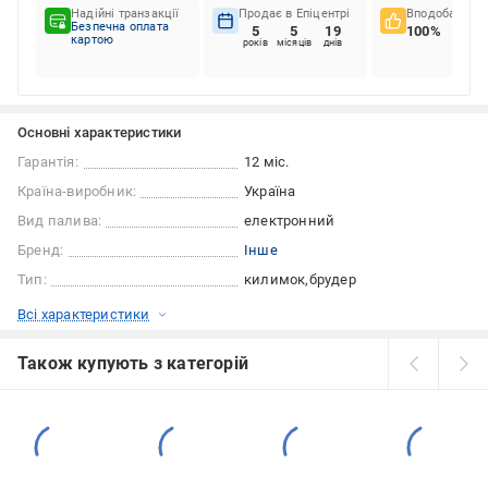
Надійні транзакції
Продає в Епіцентрі
Вподобання к
Безпечна оплата
5
5
19
100%
картою
років
місяців
днів
Основні характеристики
Гарантія:
12 міс.
Країна-виробник:
Україна
Вид палива:
електронний
Бренд:
Інше
Тип:
килимок
брудер
Всі характеристики
Також купують з категорій