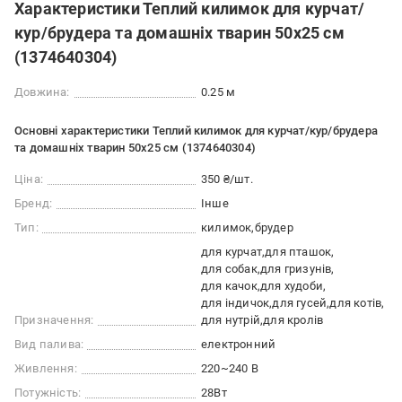
Характеристики Теплий килимок для курчат/
кур/брудера та домашніх тварин 50х25 см
(1374640304)
Довжина:
0.25 м
Основні характеристики Теплий килимок для курчат/кур/брудера
та домашніх тварин 50х25 см (1374640304)
Ціна:
350 ₴/шт.
Бренд:
Інше
Тип:
килимок
брудер
для курчат
для пташок
для собак
для гризунів
для качок
для худоби
для індичок
для гусей
для котів
Призначення:
для нутрій
для кролів
Вид палива:
електронний
Живлення:
220~240 В
Потужність:
28Вт