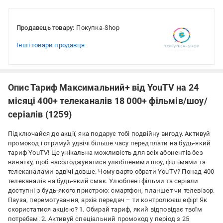
Продавець товару:
Покупка-Shop
Інші товари продавця
Опис Тариф Максимальний+ від YouTV на 24
місяці 400+ телеканалів 18 000+ фільмів/шоу/
серіалів (1259)
Підключайся до акції, яка подарує тобі подвійну вигоду. Активуй
промокод і отримуй удвічі більше часу передплати на будь-який
тариф YouTV! Це унікальна можливість для всіх абонентів без
винятку, щоб насолоджуватися улюбленими шоу, фільмами та
телеканалами вдвічі довше. Чому варто обрати YouTV? Понад 400
телеканалів на будь-який смак. Улюблені фільми та серіали
доступні з будь-якого пристрою: смартфон, планшет чи телевізор.
Пауза, перемотування, архів передач – ти контролюєш ефір! Як
скористатися акцією? 1. Обирай тариф, який відповідає твоїм
потребам. 2. Активуй спеціальний промокод у період з 25