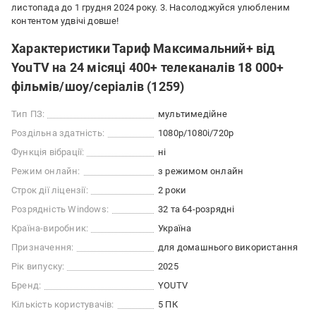
листопада до 1 грудня 2024 року. 3. Насолоджуйся улюбленим
контентом удвічі довше!
Характеристики Тариф Максимальний+ від
YouTV на 24 місяці 400+ телеканалів 18 000+
фільмів/шоу/серіалів (1259)
Тип ПЗ:
мультимедійне
Роздільна здатність:
1080p/1080i/720p
Функція вібрації:
ні
Режим онлайн:
з режимом онлайн
Строк дії ліцензії:
2 роки
Розрядність Windows:
32 та 64-розрядні
Країна-виробник:
Україна
Призначення:
для домашнього використання
Рік випуску:
2025
Бренд:
YOUTV
Кількість користувачів:
5 ПК