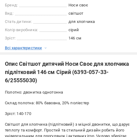
Бренд:
Носи своє
Вид:
світшот
Стать дитини:
для хлопчика
Колір виробника:
сірий
Зріст:
146 см
Всі характеристики
Опис Світшот дитячий Носи Своє для хлопчика
підлітковий 146 см Сірий (6393-057-33-
6/25555030)
Полотно: двонитка однотонна
Склад полотна: 80% бавовна, 20% поліестер
Зріст: 140-170
Світшот для хлопчика (підлітковий) з міцної двонитки, що дарує
теплоту та комфорт. Простий та стильний дизайн робить його
універсальним для прогулянок і активних ігор. Чудово зберігає