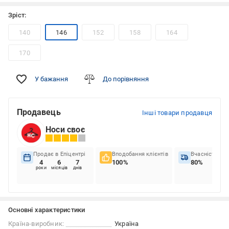
Зріст:
140
146
152
158
164
170
У бажання
До порівняння
Продавець
Інші товари продавця
Носи своє
Продає в Епіцентрі
Вподобання клієнтів
Вчасність до
4
6
7
100%
80%
роки
місяців
днів
Основні характеристики
Країна-виробник:
Україна