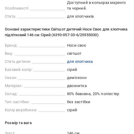
Доступний в кольорах маренго
Особливості:
та чорний.
Стать:
для хлопчиків
Основні характеристики Світшот дитячий Носи Своє для хлопчика
підлітковий 146 см Сірий (6393-057-33-6/25555030)
Бренд:
Носи своє
Вид:
світшот
Стать дитини:
для хлопчика
Базовий колір:
сірий
Сезон:
демісезон
Матеріал:
двохнитка
Склад:
80% бавовна, 20% поліестер
Тип застібки:
без застібки
Колір виробника:
сірий
Розмір та вага
Зріст:
146 см