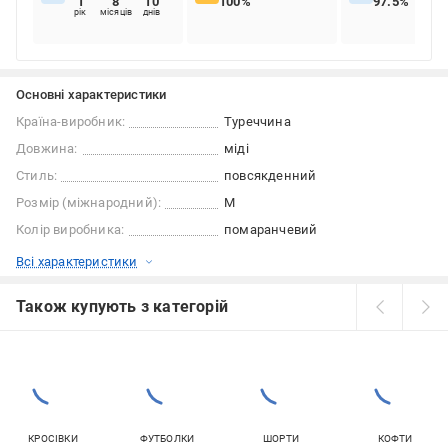
1
8
10
100%
97.5%
рік
місяців
днів
Основні характеристики
Країна-виробник:
Туреччина
Довжина:
міді
Стиль:
повсякденний
Розмір (міжнародний):
M
Колір виробника:
помаранчевий
Всі характеристики
Також купують з категорій
КРОСІВКИ
ФУТБОЛКИ
ШОРТИ
КОФТИ