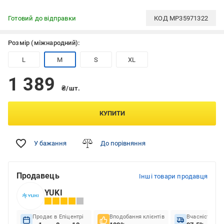
Готовий до відправки
КОД
MP35971322
Розмір (міжнародний):
L
M
S
XL
1 389
₴/шт.
КУПИТИ
У бажання
До порівняння
Продавець
Інші товари продавця
YUKI
Продає в Епіцентрі
Вподобання клієнтів
Вчасність до