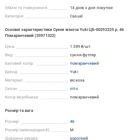
Обмін та повернення:
14 днів з дня покупки
Категорія:
Casual
Основні характеристики Сукня жіноча Yuki ЦБ-00292225 р. 46
Помаранчевий (35971322)
Ціна:
1 389 ₴/шт.
Вид:
сукня-футляр
Базовий колір:
помаранчевий
Бренд:
Yuki
Матеріал:
віскоза
Сезон:
літо
Колір виробника:
помаранчевий
Розмір та вага
Розмір:
46
Розмір (міжнародний):
M
Довжина рукава:
короткий