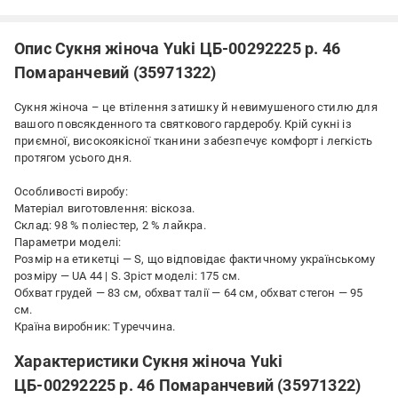
Опис Сукня жіноча Yuki ЦБ-00292225 р. 46
Помаранчевий (35971322)
Сукня жіноча – це втілення затишку й невимушеного стилю для
вашого повсякденного та святкового гардеробу. Крій сукні із
приємної, високоякісної тканини забезпечує комфорт і легкість
протягом усього дня.
Особливості виробу:
Матеріал виготовлення: віскоза.
Склад: 98 % поліестер, 2 % лайкра.
Параметри моделі:
Розмір на етикетці — S, що відповідає фактичному українському
розміру — UA 44 | S. Зріст моделі: 175 см.
Обхват грудей — 83 см, обхват талії — 64 см, обхват стегон — 95
см.
Країна виробник: Туреччина.
Характеристики Сукня жіноча Yuki
ЦБ-00292225 р. 46 Помаранчевий (35971322)