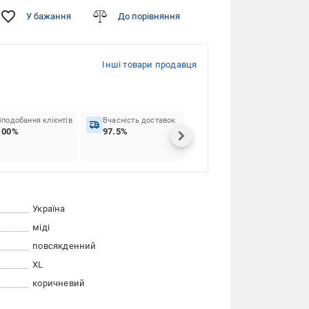
У бажання
До порівняння
Інші товари продавця
Вподобання клієнтів
Вчасність доставок
100%
97.5%
Україна
міді
повсякденний
XL
коричневий