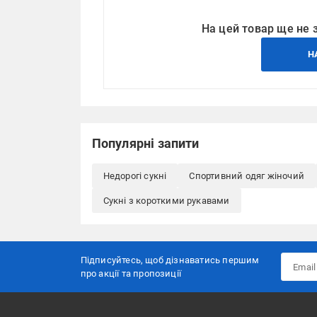
На цей товар ще не 
Н
Популярні запити
Недорогі сукні
Спортивний одяг жіночий
Сукні з короткими рукавами
Підписуйтесь, щоб дізнаватись першим
про акції та пропозиції