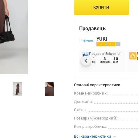
КУПИТИ
Продавець
YUKI
Продає в Епіцентрі
1
8
10
рік
місяців
днів
Основні характеристики
Країна-виробник:
Довжина:
Стиль:
Розмір (міжнародний):
Колір виробника:
Всі характеристики