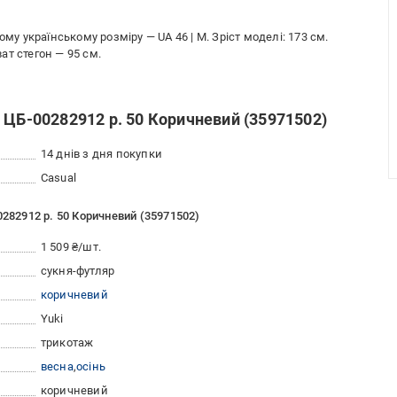
му українському розміру — UA 46 | М. Зріст моделі: 173 см.
ват стегон — 95 см.
 ЦБ-00282912 р. 50 Коричневий (35971502)
14 днів з дня покупки
Casual
0282912 р. 50 Коричневий (35971502)
1 509 ₴/шт.
сукня-футляр
коричневий
Yuki
трикотаж
весна
осінь
коричневий