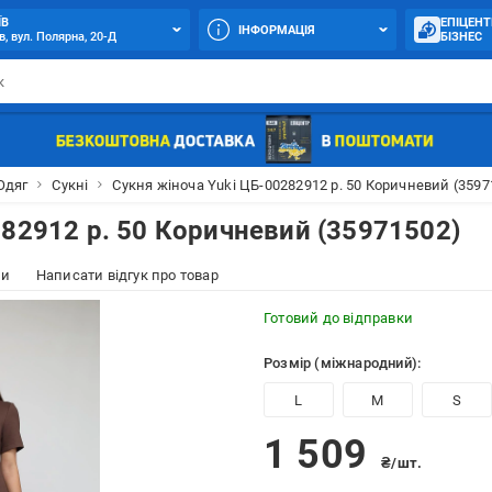
ЇВ
ЕПІЦЕНТ
ІНФОРМАЦІЯ
в, вул. Полярна, 20-Д
БІЗНЕС
Одяг
Сукні
Сукня жіноча Yuki ЦБ-00282912 р. 50 Коричневий (3597
282912 р. 50 Коричневий (35971502)
ки
Написати відгук про товар
Готовий до відправки
Розмір (міжнародний):
L
M
S
1 509
₴/шт.