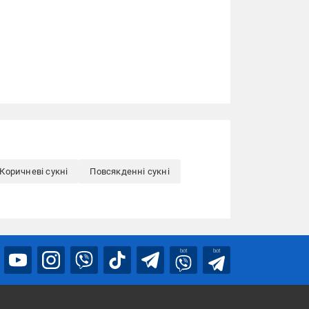
Коричневі сукні
Повсякденні сукні
bot
bot