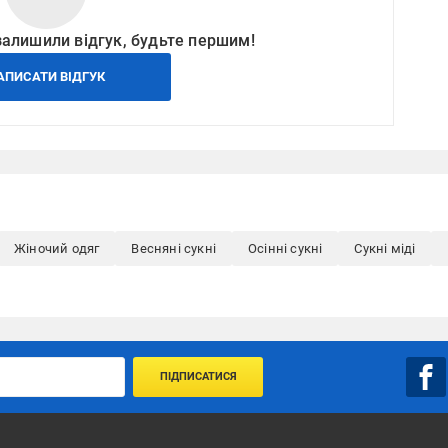
залишили відгук, будьте першим!
АПИСАТИ ВІДГУК
Жіночий одяг
Весняні сукні
Осінні сукні
Сукні міді
ПІДПИСАТИСЯ