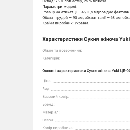
Склад: 75 % поліестер, 25 % віскоза.
Параметри моделі:
Розмір на етикетці — 46, що відповідає фактично
Обхват грудей — 90 см, обхват талії — 68 см, обх
Країна виробник: Україна.
Характеристики Сукня жіноча Yuki
Обмін та повернення:
Категорія:
Основні характеристики Сукня жіноча Yuki ЦБ-0
Ціна:
Вид:
Базовий колір:
Бренд:
Матеріал:
Сезон:
Колір виробника: