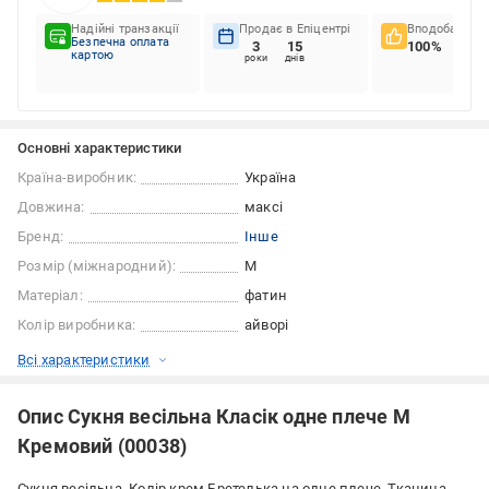
Надійні транзакції
Продає в Епіцентрі
Вподобання к
Безпечна оплата
3
15
100%
картою
роки
днів
Основні характеристики
Країна-виробник:
Україна
Довжина:
максі
Бренд:
Інше
Розмір (міжнародний):
M
Матеріал:
фатин
Колір виробника:
айворі
Всі характеристики
Опис Сукня весільна Класік одне плече M
Кремовий (00038)
Сукня весільна. Колір крем.Бретелька на одне плече. Тканина