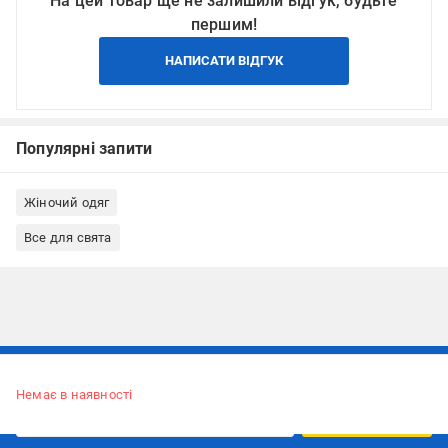
На цей товар ще не залишили відгук, будьте
першим!
НАПИСАТИ ВІДГУК
Популярні запити
Жіночий одяг
Все для свята
Підписуйтесь, щоб дізнаватись першим про акції та пропозиції
Немає в наявності
ПІДПИСАТИСЯ