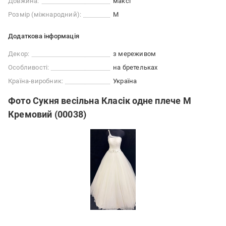
Довжина:
максі
Розмір (міжнародний):
M
Додаткова інформація
Декор:
з мереживом
Особливості:
на бретельках
Країна-виробник:
Україна
Фото Сукня весільна Класік одне плече M
Кремовий (00038)