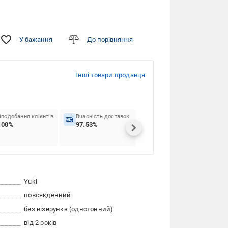
У бажання
До порівняння
Інші товари продавця
Вподобання клієнтів
Вчасність доставок
100%
97.53%
Yuki
повсякденний
без візерунка (однотонний)
від 2 років