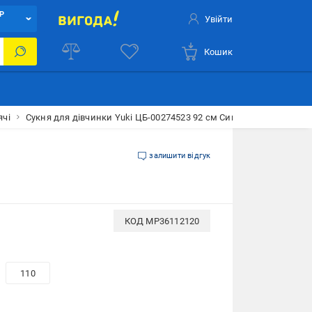
Р
Увійти
Кошик
ячі
Сукня для дівчинки Yuki ЦБ-00274523 92 см Синій (SKT001058845
залишити відгук
КОД
MP36112120
110