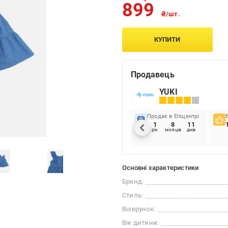
899
₴/шт.
КУПИТИ
Продавець
YUKI
Продає в Епіцентрі
1
8
11
рік
місяців
днів
Основні характеристики
Бренд:
Стиль:
Візерунок:
Вік дитини: