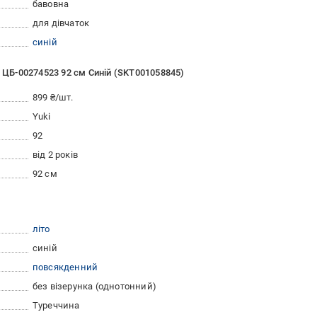
бавовна
для дівчаток
синій
i ЦБ-00274523 92 см Синій (SKT001058845)
899 ₴/шт.
Yuki
92
від 2 років
92 см
літо
синій
повсякденний
без візерунка (однотонний)
Туреччина