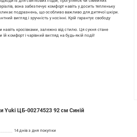
підходить для святкових подій, прогулянок чи сімейних
еріалів, вона забезпечує комфорт навіть у досить тепленьку
икликає подразнень, що особливо важливо для дитячої шкіри.
тний вигляд і зручність у носінні. Крій гарантує свободу
и навіть кросівками, залежно від стилю. Ця сукня стане
їй комфорт і чарівний вигляд на будь-якій події!
и Yuki ЦБ-00274523 92 см Синій
14 днів з дня покупки