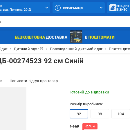
ЇВ
ЕПІЦЕНТ
ІНФОРМАЦІЯ
в, вул. Полярна, 20-Д
БІЗНЕС
Одяг
Дитячий одяг 👚
Повсякденний дитячий одяг
Плаття дит
ЦБ-00274523 92 см Синій
ки
Написати відгук про товар
Готовий до відправки
Розмір виробника:
92
98
104
-
270
₴
1 169