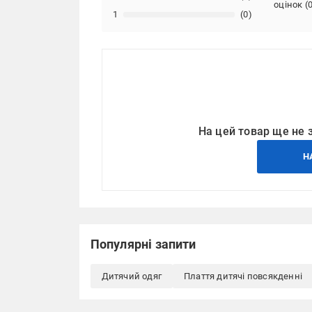
оцінок
(
1
(0)
На цей товар ще не 
Н
Популярні запити
Дитячий одяг
Плаття дитячі повсякденні