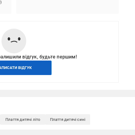
0
)
залишили відгук, будьте першим!
АПИСАТИ ВІДГУК
Плаття дитячі літо
Плаття дитячі сині