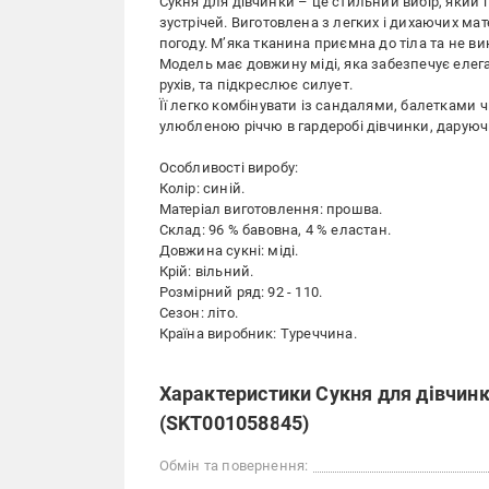
Сукня для дівчинки – це стильний вибір, який 
зустрічей. Виготовлена з легких і дихаючих мат
погоду. М’яка тканина приємна до тіла та не в
Модель має довжину міді, яка забезпечує елеган
рухів, та підкреслює силует.
Її легко комбінувати із сандалями, балетками ч
улюбленою річчю в гардеробі дівчинки, даруючи 
Особливості виробу:
Колір: синій.
Матеріал виготовлення: прошва.
Склад: 96 % бавовна, 4 % еластан.
Довжина сукні: міді.
Крій: вільний.
Розмірний ряд: 92 - 110.
Сезон: літо.
Країна виробник: Туреччина.
Характеристики Сукня для дівчинк
(SKT001058845)
Обмін та повернення: