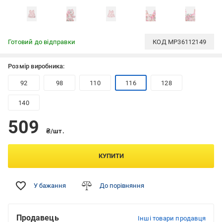
Готовий до відправки
КОД
MP36112149
Розмір виробника:
92
98
110
116
128
140
509
₴/шт.
КУПИТИ
У бажання
До порівняння
Продавець
Інші товари продавця