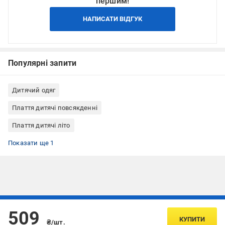
першим!
НАПИСАТИ ВІДГУК
Популярні запити
Дитячий одяг
Плаття дитячі повсякденні
Плаття дитячі літо
Плаття дитячі рожеві
Показати ще 1
Підписуйтесь, щоб дізнаватись першим про акції та пропозиції
509
КУПИТИ
₴/шт.