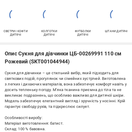
СВЕТРИ І КОФТИ
КОЛГОТКИ
ФУТБОЛКИ
ШТАНИ ДИТЯЧІ
ДИТЯЧІ
ДИТЯЧІ
ДИТЯЧІ
Опис Сукня для дівчинки ЦБ-00269991 110 см
Рожевий (SKT001044944)
Сукня для дівчинки – це стильний вибір, який підходить для
святкових подій, прогулянок чи сімейних зустрічей. Виготовлена
з легких і дихаючих матеріалів, вона забезпечує комфорт навіть у
досить тепленьку погоду. М’яка тканина приємна до тіла та не
викликає подразнень, що особливо важливо для дитячої шкіри.
Модель забезпечує елегантний вигляд і зручність у носінні. Крій
гарантує свободу рухів, та підкреслює силует.
Особливості виробу:
Матеріал виготовлення: батист.
Склад: 100 % бавовна.