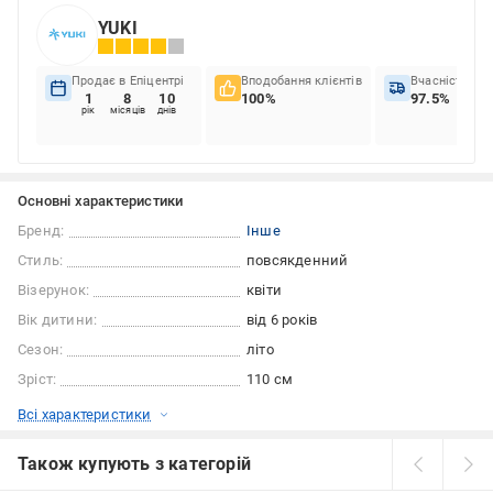
YUKI
Продає в Епіцентрі
Вподобання клієнтів
Вчасність до
1
8
10
100%
97.5%
рік
місяців
днів
Основні характеристики
Бренд:
Інше
Стиль:
повсякденний
Візерунок:
квіти
Вік дитини:
від 6 років
Сезон:
літо
Зріст:
110 см
Всі характеристики
Також купують з категорій