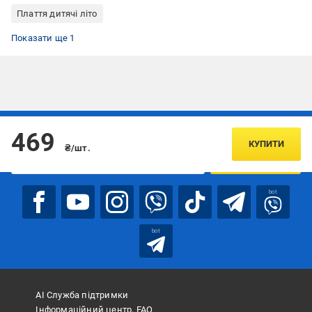
Плаття дитячі літо
Плаття дитяче біле
Показати ще 1
Підписуйтесь, щоб дізнаватись першим про акції та пропозиції
469
КУПИТИ
₴/шт.
ПІДПИСАТИСЯ
bot
bot
АІ Служба підтримки
Інформаційний центр, FAQ