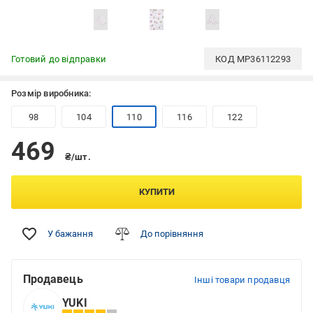
Готовий до відправки
КОД
MP36112293
Розмір виробника:
98
104
110
116
122
469
₴/шт.
КУПИТИ
У бажання
До порівняння
Продавець
Інші товари продавця
YUKI