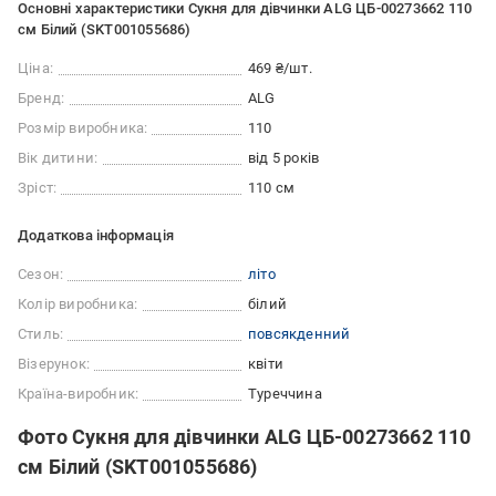
Основні характеристики Сукня для дівчинки ALG ЦБ-00273662 110
см Білий (SKT001055686)
Ціна:
469 ₴/шт.
Бренд:
ALG
Розмір виробника:
110
Вік дитини:
від 5 років
Зріст:
110 см
Додаткова інформація
Сезон:
літо
Колір виробника:
білий
Стиль:
повсякденний
Візерунок:
квіти
Країна-виробник:
Туреччина
Фото Сукня для дівчинки ALG ЦБ-00273662 110
см Білий (SKT001055686)