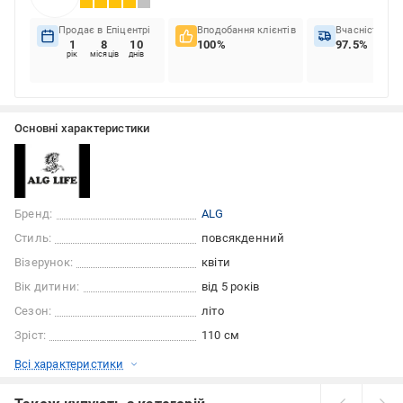
Продає в Епіцентрі
Вподобання клієнтів
Вчасність до
1
8
10
100%
97.5%
рік
місяців
днів
Основні характеристики
Бренд:
ALG
Стиль:
повсякденний
Візерунок:
квіти
Вік дитини:
від 5 років
Сезон:
літо
Зріст:
110 см
Всі характеристики