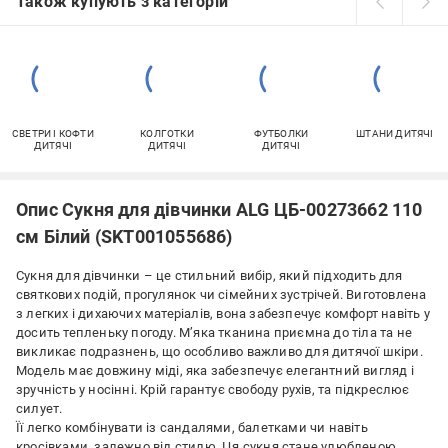
Також купують з категорій
СВЕТРИ І КОФТИ
КОЛГОТКИ
ФУТБОЛКИ
ШТАНИ ДИТЯЧІ
ДИТЯЧІ
ДИТЯЧІ
ДИТЯЧІ
Опис Сукня для дівчинки ALG ЦБ-00273662 110
см Білий (SKT001055686)
Сукня для дівчинки – це стильний вибір, який підходить для
святкових подій, прогулянок чи сімейних зустрічей. Виготовлена
з легких і дихаючих матеріалів, вона забезпечує комфорт навіть у
досить тепленьку погоду. М’яка тканина приємна до тіла та не
викликає подразнень, що особливо важливо для дитячої шкіри.
Модель має довжину міді, яка забезпечує елегантний вигляд і
зручність у носінні. Крій гарантує свободу рухів, та підкреслює
силует.
Її легко комбінувати із сандалями, балетками чи навіть
кросівками, залежно від стилю. Ця сукня стане улюбленою