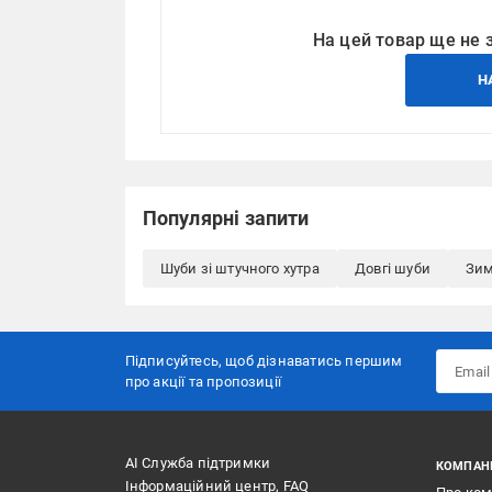
На цей товар ще не 
Н
Популярні запити
Шуби зі штучного хутра
Довгі шуби
Зим
Підписуйтесь, щоб дізнаватись першим
про акції та пропозиції
АІ Служба підтримки
КОМПАН
Інформаційний центр, FAQ