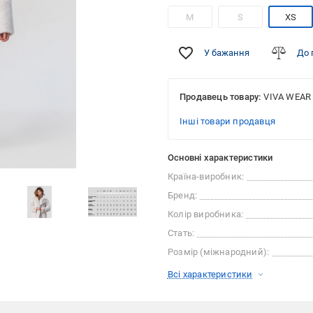
M
S
XS
У бажання
До 
Продавець товару:
VIVA WEAR
Інші товари продавця
Основні характеристики
Країна-виробник:
Бренд:
Колір виробника:
Стать:
Розмір (міжнародний):
Всі характеристики