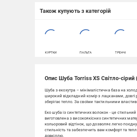
Також купують з категорій
КУРТКИ
ПАЛЬТА
ТРЕНЧІ
Опис Шуба Torriss XS Світло-сірий 
Шуба з екохутра – мінімалістична база на холод
широкий відкладний комір з лацканами, довгі р
зберігає тепло. За своїми тактильними властив
Еко шуба із синтетичних волокон - це стильний 
виготовлена з високоякісних синтетичних матер
кольоровий відтінок, що дозволяє легко поєдну
стильність та забезпечить вам комфорт та тепл
довкіллю.