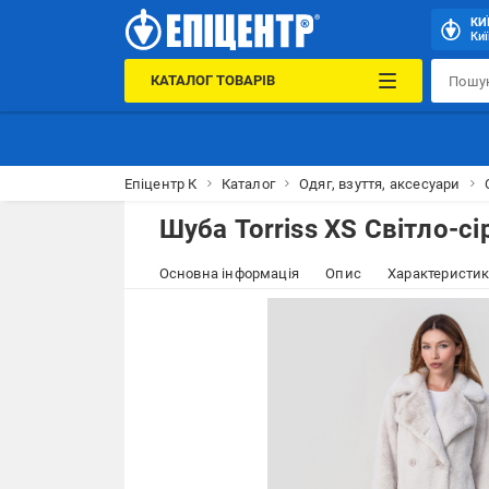
КИ
Киї
КАТАЛОГ ТОВАРІВ
Епіцентр К
Каталог
Одяг, взуття, аксесуари
Шуба Torriss XS Світло-сі
Основна інформація
Опис
Характеристи