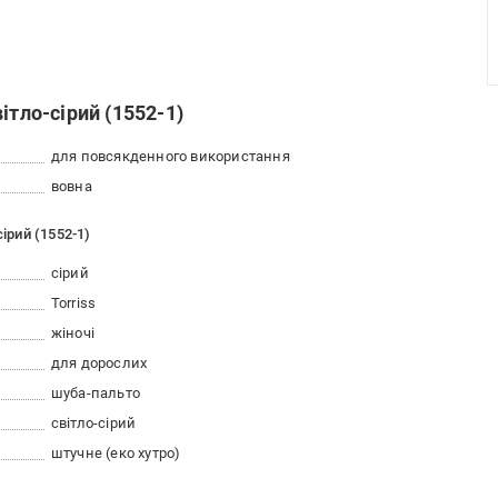
ітло-сірий (1552-1)
для повсякденного використання
вовна
ірий (1552-1)
сірий
Torriss
жіночі
для дорослих
шуба-пальто
світло-сірий
штучне (еко хутро)