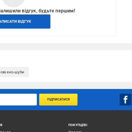
залишили відгук, будьте першим!
АПИСАТИ ВІДГУК
ові еко-шуби
ПІДПИСАТИСЯ
ІЯ
ПОКУПЦЕВІ