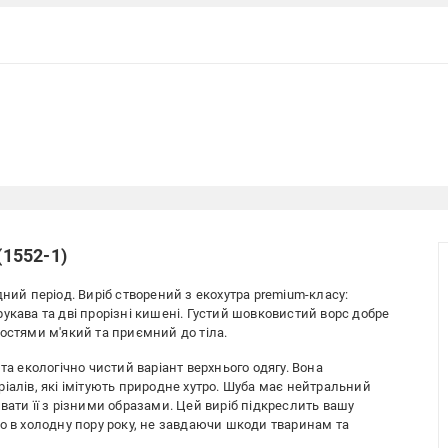
(1552-1)
ний період. Виріб створений з екохутра premium-класу:
укава та дві прорізні кишені. Густий шовковистий ворс добре
остями м'який та приємний до тіла.
та екологічно чистий варіант верхнього одягу. Вона
іалів, які імітують природне хутро. Шуба має нейтральний
вати її з різними образами. Цей виріб підкреслить вашу
о в холодну пору року, не завдаючи шкоди тваринам та