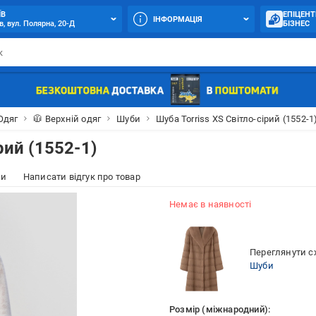
ЇВ
ЕПІЦЕНТ
ІНФОРМАЦІЯ
в, вул. Полярна, 20-Д
БІЗНЕС
Одяг
🧥 Верхній одяг
Шуби
Шуба Torriss XS Світло-сірий (1552-1
рий (1552-1)
ки
Написати відгук про товар
Немає в наявності
Переглянути сх
Шуби
Розмір (міжнародний):