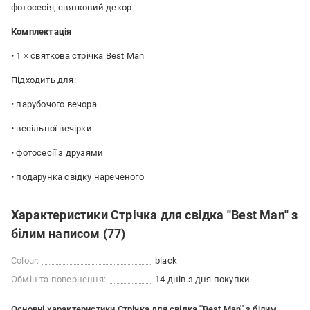
фотосесія, святковий декор
Комплектація
• 1 × святкова стрічка Best Man
Підходить для:
• парубочого вечора
• весільної вечірки
• фотосесії з друзями
• подарунка свідку нареченого
Характеристики Стрічка для свідка ''Best Man'' з
білим написом (77)
Colour:
black
Обмін та повернення:
14 днів з дня покупки
Основні характеристики Стрічка для свідка ''Best Man'' з білим