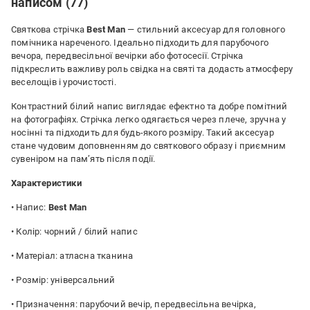
написом (77)
Святкова стрічка
Best Man
— стильний аксесуар для головного
помічника нареченого. Ідеально підходить для парубочого
вечора, передвесільної вечірки або фотосесії. Стрічка
підкреслить важливу роль свідка на святі та додасть атмосферу
веселощів і урочистості.
Контрастний білий напис виглядає ефектно та добре помітний
на фотографіях. Стрічка легко одягається через плече, зручна у
носінні та підходить для будь-якого розміру. Такий аксесуар
стане чудовим доповненням до святкового образу і приємним
сувеніром на пам’ять після події.
Характеристики
• Напис:
Best Man
• Колір: чорний / білий напис
• Матеріал: атласна тканина
• Розмір: універсальний
• Призначення: парубочий вечір, передвесільна вечірка,