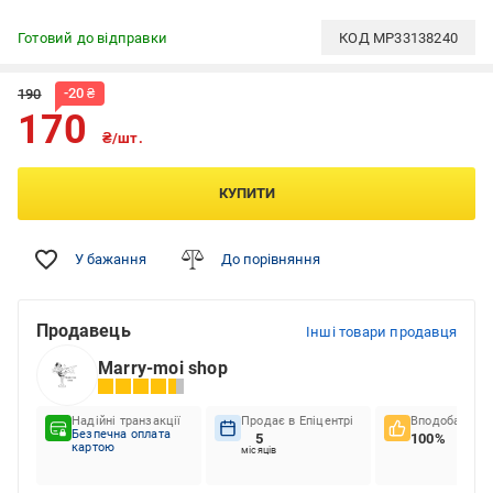
Готовий до відправки
КОД
MP33138240
-
20
₴
190
170
₴/шт.
КУПИТИ
У бажання
До порівняння
Продавець
Інші товари продавця
Marry-moi shop
Надійні транзакції
Продає в Епіцентрі
Вподобання к
Безпечна оплата
5
100%
картою
місяців