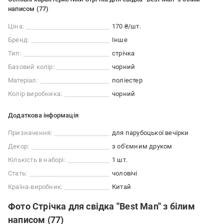
написом (77)
Ціна:
170 ₴/шт.
Бренд:
Інше
Тип:
стрічка
Базовий колір:
чорний
Матеріал:
поліестер
Колір виробника:
чорний
Додаткова інформація
Призначення:
для парубоцької вечірки
Декор:
з об'ємним друком
Кількість в наборі:
1 шт.
Стать:
чоловічі
Країна-виробник:
Китай
Фото Стрічка для свідка ''Best Man'' з білим
написом (77)