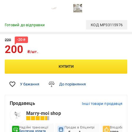
Готовий до відправки
КОД
MP33115976
-
20
₴
220
200
₴/шт.
КУПИТИ
У бажання
До порівняння
Продавець
Інші товари продавця
Marry-moi shop
Надійні транзакції
Продає в Епіцентрі
Вподобання к
Безпечна оплата