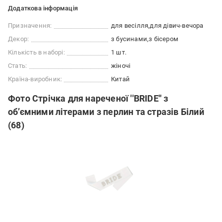
Додаткова інформація
Призначення:
для весілля
для дівич-вечора
Декор:
з бусинами
з бісером
Кількість в наборі:
1 шт.
Стать:
жіночі
Країна-виробник:
Китай
Фото Стрічка для нареченої ''BRIDE'' з
об’ємними літерами з перлин та стразів Білий
(68)