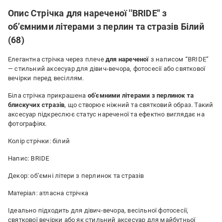
Опис Стрічка для нареченої ''BRIDE'' з
об’ємними літерами з перлин та стразів Білий
(68)
Елегантна стрічка через плече
для нареченої
з написом “BRIDE”
— стильний аксесуар для дівич-вечора, фотосесії або святкової
вечірки перед весіллям.
Біла стрічка прикрашена
об’ємними літерами з перлинок та
блискучих стразів
, що створює ніжний та святковий образ. Такий
аксесуар підкреслює статус нареченої та ефектно виглядає на
фотографіях.
Колір стрічки: білий
Напис: BRIDE
Декор: об’ємні літери з перлинок та стразів
Матеріал: атласна стрічка
Ідеально підходить для дівич-вечора, весільної фотосесії,
святкової вечірки або як стильний аксесуар для майбутньої