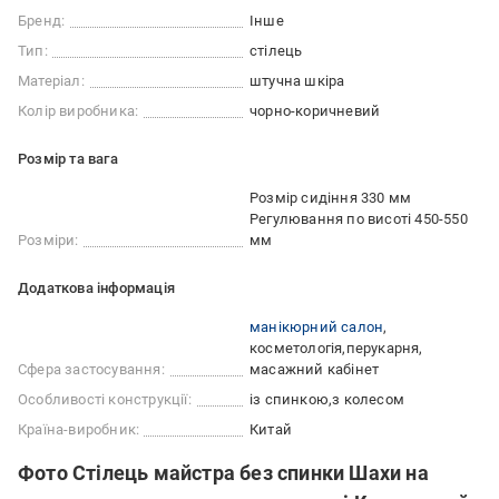
Бренд:
Інше
Тип:
стілець
Матеріал:
штучна шкіра
Колір виробника:
чорно-коричневий
Розмір та вага
Розмір сидіння 330 мм
Регулювання по висоті 450-550
Розміри:
мм
Додаткова інформація
манікюрний салон
косметологія
перукарня
Сфера застосування:
масажний кабінет
Особливості конструкції:
із спинкою
з колесом
Країна-виробник:
Китай
Фото Стілець майстра без спинки Шахи на