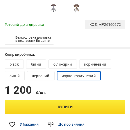
Готовий до відправки
КОД
MP26160672
Безкоштовна доставка
в поштомати Епіцентр
Колір виробника:
black
білий
біло-сірий
коричневий
синій
червоний
чорно-коричневий
1 200
₴/шт.
КУПИТИ
У бажання
До порівняння