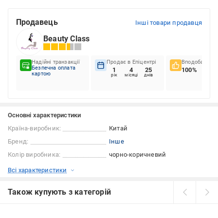
Продавець
Інші товари продавця
Beauty Class
Надійні транзакції
Продає в Епіцентрі
Вподобання к
Безпечна оплата
1
4
25
100%
картою
рік
місяці
днів
Основні характеристики
Країна-виробник:
Китай
Бренд:
Інше
Колір виробника:
чорно-коричневий
Всі характеристики
Також купують з категорій