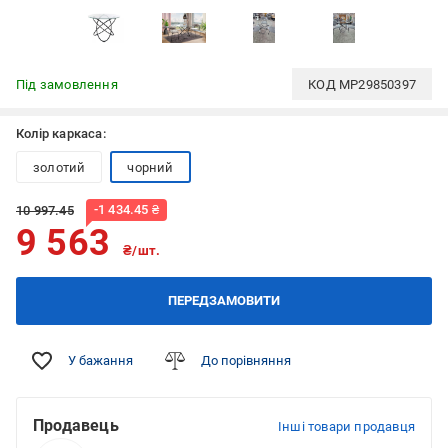
Під замовлення
КОД
MP29850397
Колір каркаса:
золотий
чорний
-
1 434.45
₴
10 997.45
9 563
₴/шт.
ПЕРЕДЗАМОВИТИ
У бажання
До порівняння
Продавець
Інші товари продавця