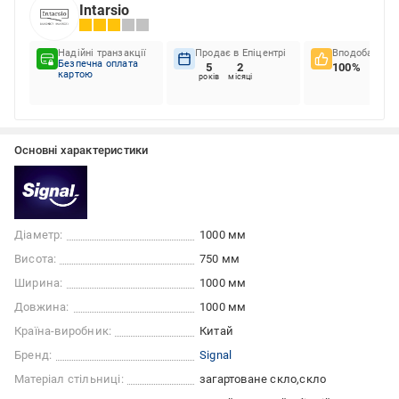
Intarsio
Надійні транзакції
Продає в Епіцентрі
Вподобання к
Безпечна оплата
5
2
100%
картою
років
місяці
Основні характеристики
Діаметр:
1000 мм
Висота:
750 мм
Ширина:
1000 мм
Довжина:
1000 мм
Країна-виробник:
Китай
Бренд:
Signal
Матеріал стільниці:
загартоване скло
скло