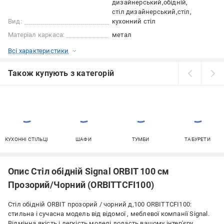
дизайнерський
обідній
стіл дизайнерський
стіл
Вид:
кухонний стіл
Матеріал каркаса:
метал
Всі характеристики
Також купують з категорій
КУХОННІ СТІЛЬЦІ
ШАФИ
ТУМБИ
ТАБУРЕТИ
Опис Стіл обідній Signal ORBIT 100 см
Прозорий/Чорний (ORBITTCFI100)
Стіл обідній ORBIT прозорий / чорний д,100 ORBITTCFI100:
стильна і сучасна модель від відомої , меблевої компанії Signal.
Відмінна якість і легкість моделі додасть вашому інтер'єру