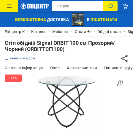
Епіцентр К
Каталог
Меблі 🛌
Столи 🌟
Обідні столи
Sig
Стіл обідній Signal ORBIT 100 см Прозорий/
Чорний (ORBITTCFI100)
залишити відгук
Основна інформація
Опис
Характеристики
Написати відгу