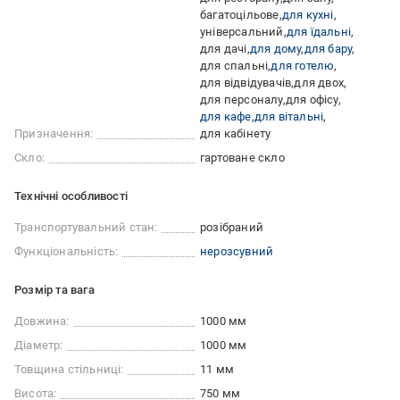
багатоцільове
для кухні
універсальний
для їдальні
для дачі
для дому
для бару
для спальні
для готелю
для відвідувачів
для двох
для персоналу
для офісу
для кафе
для вітальні
Призначення:
для кабінету
Скло:
гартоване скло
Технічні особливості
Транспортувальний стан:
розібраний
Функціональність:
нерозсувний
Розмір та вага
Довжина:
1000 мм
Діаметр:
1000 мм
Товщина стільниці:
11 мм
Висота:
750 мм