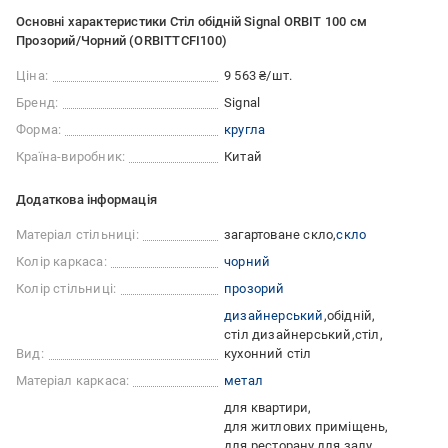
Основні характеристики Стіл обідній Signal ORBIT 100 см
Прозорий/Чорний (ORBITTCFI100)
Ціна:
9 563 ₴/шт.
Бренд:
Signal
Форма:
кругла
Країна-виробник:
Китай
Додаткова інформація
Матеріал стільниці:
загартоване скло
скло
Колір каркаса:
чорний
Колір стільниці:
прозорий
дизайнерський
обідній
стіл дизайнерський
стіл
Вид:
кухонний стіл
Матеріал каркаса:
метал
для квартири
для житлових приміщень
для ресторану
для залу