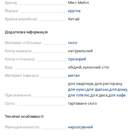
Бренд:
Мікс Меблі
Форма:
кругла
Країна-виробник:
Китай
Додаткова інформація
Матеріал стільниці:
скло
Колір каркаса:
натуральний
Колір стільниці:
прозорий
Вид:
обідній
кухонний стіл
Матеріал каркаса:
метал
для квартири
для ресторану
для кухні
для їдальні
для дому
Призначення:
для готелю
для двох
для кафе
Скло:
гартоване скло
Технічні особливості
Функціональність:
нерозсувний