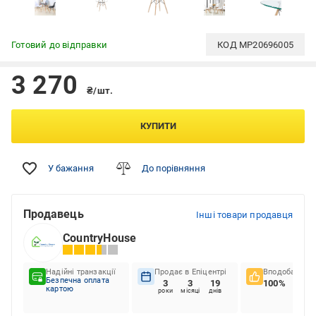
Готовий до відправки
КОД
MP20696005
3 270
₴/шт.
КУПИТИ
У бажання
До порівняння
Продавець
Інші товари продавця
CountryHouse
Надійні транзакції
Продає в Епіцентрі
Вподобання к
Безпечна оплата
3
3
19
100%
картою
роки
місяці
днів