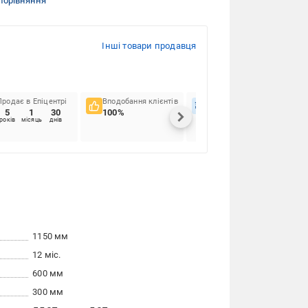
порівняння
Інші товари продавця
Продає в Епіцентрі
Вподобання клієнтів
Вчасність доставок
5
1
30
100%
78.7%
років
місяць
днів
1150 мм
12 міс.
600 мм
300 мм