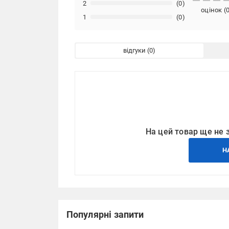
2
(0)
оцінок
(
1
(0)
відгуки
На цей товар ще не 
Н
Популярні запити