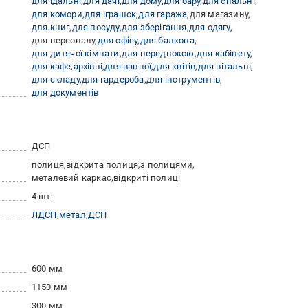
для їдальні
для дачі
для дому
для бару
для спальні
для комори
для іграшок
для гаража
для магазину
для книг
для посуду
для зберігання
для одягу
для персоналу
для офісу
для балкона
для дитячої кімнати
для передпокою
для кабінету
для кафе
архівні
для ванної
для квітів
для вітальні
для складу
для гардероба
для інструментів
для документів
ДСП
полиця
відкрита полиця
з полицями
металевий каркас
відкриті полиці
4 шт.
ЛДСП
метал
ДСП
600 мм
1150 мм
300 мм