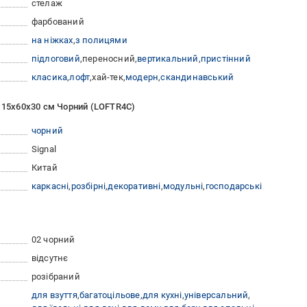
стелаж
фарбований
на ніжках
з полицями
підлоговий
переносний
вертикальний
пристінний
класика
лофт
хай-тек
модерн
скандинавський
 115х60х30 см Чорний (LOFTR4C)
чорний
Signal
Китай
каркасні
розбірні
декоративні
модульні
господарські
02 чорний
відсутнє
розібраний
для взуття
багатоцільове
для кухні
універсальний