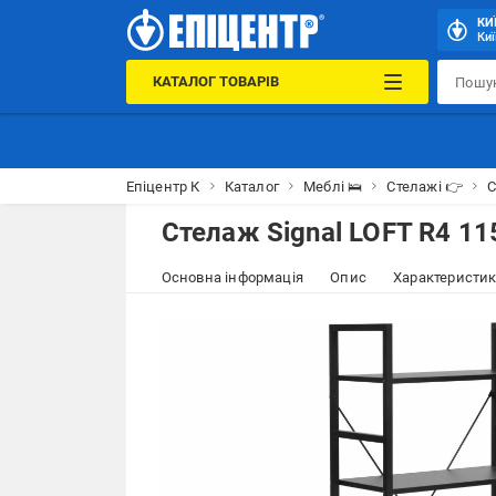
КИ
Киї
КАТАЛОГ ТОВАРІВ
Епіцентр К
Каталог
Меблі 🛌
Стелажі 👉
С
Стелаж Signal LOFT R4 1
Основна інформація
Опис
Характеристи