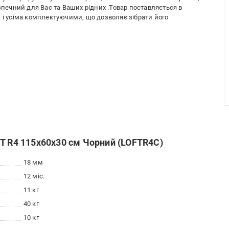
езпечний для Вас та Ваших рідних .Товар поставляється в
 і усіма комплектуючими, що дозволяє зібрати його
T R4 115х60х30 см Чорний (LOFTR4C)
18 мм
12 міс.
11 кг
40 кг
10 кг