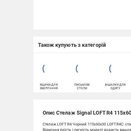
Також купують з категорій
ЯЩИКИ ДЛЯ
ПИСЬМОВІ
ВІШАЛКИ ДЛЯ
ЗБЕРІГАННЯ
СТОЛИ
ОДЯГУ
Опис Стелаж Signal LOFT R4 115х6
Стелаж LOFT R4 Чорний 115х60х30 LOFTR4C: стиль
Відмінна якість і легкість моделі додасть вашому