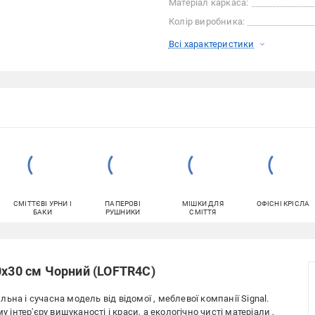
Матеріал каркаса:
Колір виробника:
Всі характеристики
СМІТТЄВІ УРНИ І
ПАПЕРОВІ
МІШКИ ДЛЯ
ОФІСНІ КРІСЛА
БАКИ
РУШНИКИ
СМІТТЯ
0х30 см Чорний (LOFTR4C)
на і сучасна модель від відомої , меблевої компанії Signal.
 інтер'єру вишуканості і краси, а екологічно чисті матеріали ,