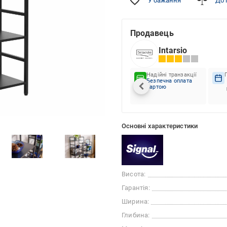
У бажання
До 
Продавець
Intarsio
Надійні транзакції
Безпечна оплата
картою
Основні характеристики
Висота:
Гарантія:
Ширина:
Глибина: