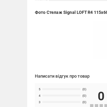
Фото Стелаж Signal LOFT R4 115х6
Написати відгук про товар
5
(0)
0
4
(0)
3
(0)