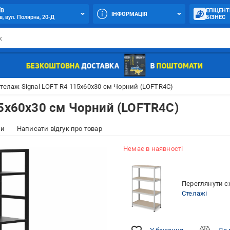
ЇВ
ЕПІЦЕНТ
ІНФОРМАЦІЯ
в, вул. Полярна, 20-Д
БІЗНЕС
телаж Signal LOFT R4 115х60х30 см Чорний (LOFTR4C)
15х60х30 см Чорний (LOFTR4C)
ки
Написати відгук про товар
Немає в наявності
Переглянути сх
Стелажі