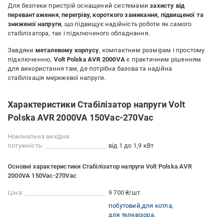
Для безпеки пристрій оснащений системами
захисту від
перевантаження, перегріву, короткого замикання, підвищеної та
зниженої напруги
, що підвищує надійність роботи як самого
стабілізатора, так і підключеного обладнання.
Завдяки
металевому корпусу
, компактним розмірам і простому
підключенню,
Volt Polska AVR 2000VA
є практичним рішенням
для використання там, де потрібна базова та надійна
стабілізація мережевої напруги.
Характеристики Стабілізатор напруги Volt
Polska AVR 2000VA 150Vac-270Vac
Номінальна вихідна
потужність:
від 1 до 1,9 кВт
Основні характеристики Стабілізатор напруги Volt Polska AVR
2000VA 150Vac-270Vac
Ціна:
9 700 ₴/шт.
побутовий
для котла
для телевізора