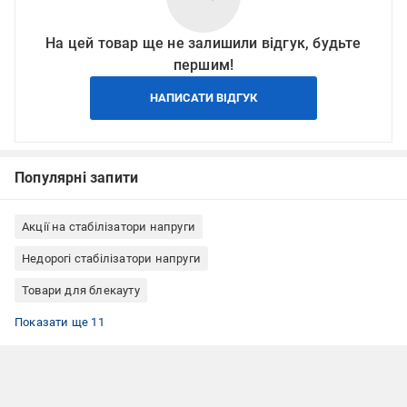
На цей товар ще не залишили відгук, будьте
першим!
НАПИСАТИ ВІДГУК
Популярні запити
Акції на стабілізатори напруги
Недорогі стабілізатори напруги
Товари для блекауту
Стабілізатори напруги однофазні
Стабілізатори напруги релейні
Стабілізатори напруги підлогові
Стабілізатори напруги побутові
Стабілізатори напруги для холодильника
Стабілізатори напруги для котла
Стабілізатори напруги з захистом від перевантаження і
Стабілізатори напруги однофазні релейні
Стабілізатори напруги з цифровим вольтометром
Стабілізатори напруги переносні
Стабілізатори напруги для телевізора
Показати ще 11
короткого замикання