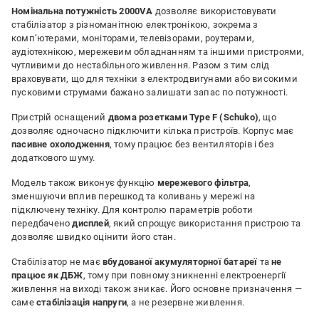
Номінальна потужність 2000VA
дозволяє використовувати
стабілізатор з різноманітною електронікою, зокрема з
комп’ютерами, моніторами, телевізорами, роутерами,
аудіотехнікою, мережевим обладнанням та іншими пристроями,
чутливими до нестабільного живлення. Разом з тим слід
враховувати, що для техніки з електродвигунами або високими
пусковими струмами бажано залишати запас по потужності.
Пристрій оснащений
двома розетками Type F (Schuko)
, що
дозволяє одночасно підключити кілька пристроїв. Корпус має
пасивне охолодження
, тому працює без вентиляторів і без
додаткового шуму.
Модель також виконує функцію
мережевого фільтра
,
зменшуючи вплив перешкод та коливань у мережі на
підключену техніку. Для контролю параметрів роботи
передбачено
дисплей
, який спрощує використання пристрою та
дозволяє швидко оцінити його стан.
Стабілізатор не має
вбудованої акумуляторної батареї
та
не
працює як ДБЖ
, тому при повному зникненні електроенергії
живлення на виході також зникає. Його основне призначення —
саме
стабілізація напруги
, а не резервне живлення.