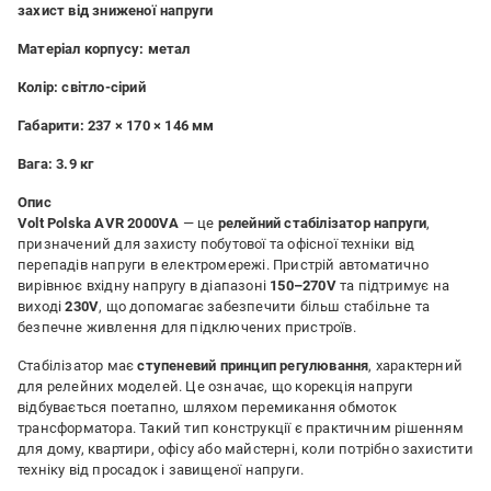
захист від зниженої напруги
Матеріал корпусу:
метал
Колір:
світло-сірий
Габарити:
237 × 170 × 146 мм
Вага:
3.9 кг
Опис
Volt Polska AVR 2000VA
— це
релейний стабілізатор напруги
,
призначений для захисту побутової та офісної техніки від
перепадів напруги в електромережі. Пристрій автоматично
вирівнює вхідну напругу в діапазоні
150–270V
та підтримує на
виході
230V
, що допомагає забезпечити більш стабільне та
безпечне живлення для підключених пристроїв.
Стабілізатор має
ступеневий принцип регулювання
, характерний
для релейних моделей. Це означає, що корекція напруги
відбувається поетапно, шляхом перемикання обмоток
трансформатора. Такий тип конструкції є практичним рішенням
для дому, квартири, офісу або майстерні, коли потрібно захистити
техніку від просадок і завищеної напруги.