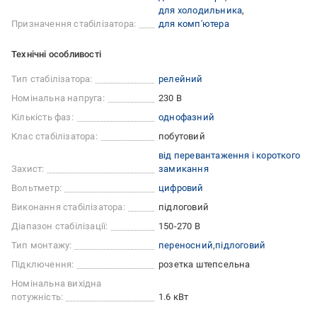
для холодильника
Призначення стабілізатора:
для комп'ютера
Технічні особливості
Тип стабілізатора:
релейний
Номінальна напруга:
230 В
Кількість фаз:
однофазний
Клас стабілізатора:
побутовий
від перевантаження і короткого
Захист:
замикання
Вольтметр:
цифровий
Виконання стабілізатора:
підлоговий
Діапазон стабілізації:
150-270 В
Тип монтажу:
переносний
підлоговий
Підключення:
розетка штепсельна
Номінальна вихідна
потужність:
1.6 кВт