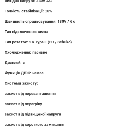
Вихідна напруга:
230V AC
Точність стабілізації:
±8%
Швидкість спрацьовування:
180V / 6 с
Тип підключення:
вилка
Тип розеток:
2 × Type F (EU / Schuko)
Охолодження:
пасивне
Дисплей:
є
Функція ДБЖ:
немає
Системи захисту:
захист від перевантаження
захист від перегріву
захист від підвищеної напруги
захист від короткого замикання