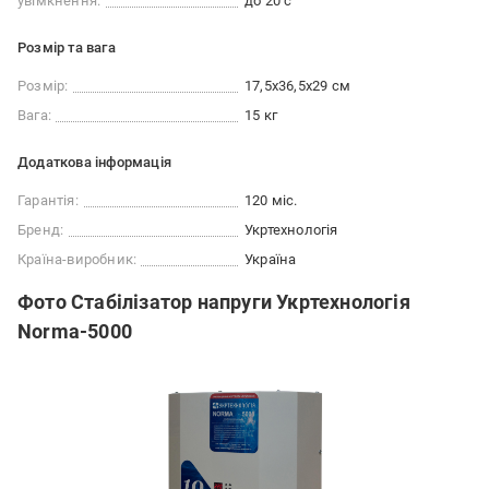
увімкнення:
до 20 с
Розмір та вага
Розмір:
17,5х36,5х29 см
Вага:
15 кг
Додаткова інформація
Гарантія:
120 міс.
Бренд:
Укртехнологія
Країна-виробник:
Україна
Фото Стабілізатор напруги Укртехнологія
Norma-5000