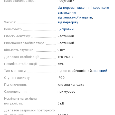
Клас стабілізатора:
побутовий
від перевантаження і короткого
замикання
від зниженої напруги
Захист:
від перегріву
Вольтметр:
цифровий
Спосіб монтажу:
настінний
Виконання стабілізатора:
настінний
Кількість ступенів:
9 шт.
Діапазон стабілізації:
120-260 В
Похибка стабілізації:
±6%
Тип монтажу:
підлоговий/навісний
навісний
Ступінь захисту:
IP20
Підключення:
клемна колодка
Охолодження:
примусове
Номінальна вихідна
потужність:
5 кВт
Діапазон затримки повторного