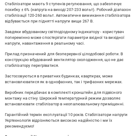
Стабілізатори мають 9 ступенів регулювання, що забезпечує
похибку ± 6% (напруга на виході 207-233 вольт). Робочий діапазон
стабілізації 120-260 вольт. Автоматичне вимикання стабілізатора
відбувається при піднятті напруги вище 267 В.
Завдяки вбудованому світлодіодному індикатору - користувач
поперемінно може спостерігати параметри вхідної та вихідної
напруги, навантаження в реальному часі.
Прилад призначений для безперервної цілодобової роботи. В
конструкцію вбудований вентилятор охолодження, що не дає
стабілізатору перегріватися.
Застосовуються в приватних будинках, квартирах, може
встановлюватися як в однофазних, так і трифазних мережах.
Виробник передбачає в комплекті кронштейн для підвісного
монтажу на стіну. Широкий температурний режим дозволяє
встановлювати стабілізатор в неопалювальному приміщенні.
Гарантійний термін експлуатації 10 років. Стабілізатори напруги
Укртехнологія відрізняються високою надійністю і ми їх
рекомендуємо!