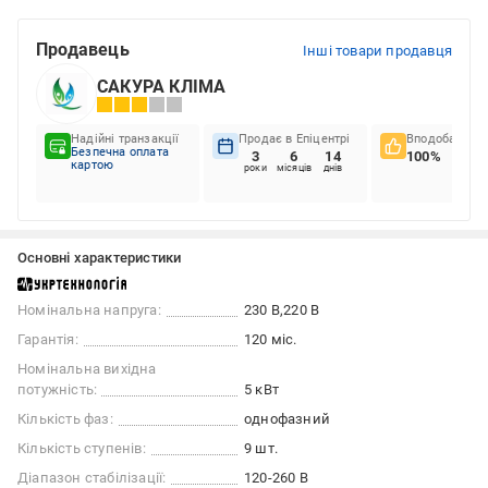
Продавець
Інші товари продавця
САКУРА КЛІМА
Надійні транзакції
Продає в Епіцентрі
Вподобання к
Безпечна оплата
3
6
14
100%
картою
роки
місяців
днів
Основні характеристики
Номінальна напруга:
230 В
220 В
Гарантія:
120 міс.
Номінальна вихідна
потужність:
5 кВт
Кількість фаз:
однофазний
Кількість ступенів:
9 шт.
Діапазон стабілізації:
120-260 В