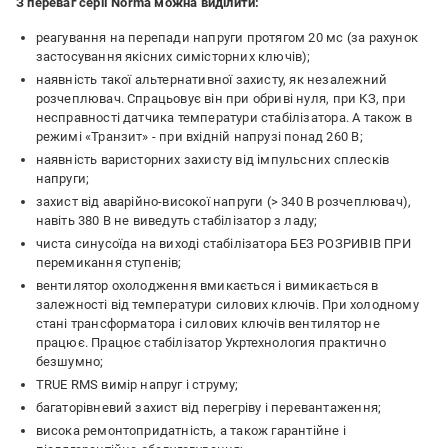
З переваг серії Norma можна виділити:
реагування на перепади напруги протягом 20 мс (за рахунок
застосування якісних симісторних ключів);
наявність такої альтернативної захисту, як незалежний
розчеплювач. Спрацьовує він при обриві нуля, при КЗ, при
несправності датчика температури стабілізатора. А також в
режимі «Транзит» - при вхідній напрузі понад 260 В;
наявність варисторних захисту від імпульсних сплесків
напруги;
захист від аварійно-високої напруги (> 340 В розчеплювач),
навіть 380 В не виведуть стабілізатор з ладу;
чиста синусоїда на виході стабілізатора БЕЗ РОЗРИВІВ ПРИ
перемикання ступенів;
вентилятор охолодження вмикається і вимикається в
залежності від температури силових ключів. При холодному
стані трансформатора і силових ключів вентилятор не
працює. Працює стабілізатор Укртехнология практично
безшумно;
TRUE RMS вимір напруг і струму;
багаторівневий захист від перегріву і перевантаження;
висока ремонтопридатність, а також гарантійне і