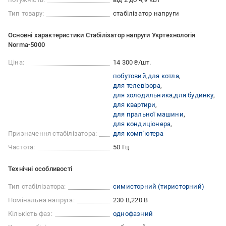
Тип товару:
стабілізатор напруги
Основні характеристики Стабілізатор напруги Укртехнологія
Norma-5000
Ціна:
14 300 ₴/шт.
побутовий
для котла
для телевізора
для холодильника
для будинку
для квартири
для пральної машини
для кондиціонера
Призначення стабілізатора:
для комп'ютера
Частота:
50 Гц
Технічні особливості
Тип стабілізатора:
симисторний (тиристорний)
Номінальна напруга:
230 В
220 В
Кількість фаз:
однофазний