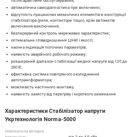
післягарантійне обслуговування;
автоматична самодіагностика при включенні;
відсутність працюючих механічних елементів в конструкції
стабілізатора (реле, контактори тощо), крім автоматів
включення-виключення;
безперервний контроль мережевих характеристик;
оптимальне співвідношення ЦІНИ і якості;
наочна індикація поточних параметрів;
наявність аварійного робочого режиму;
розширений діапазон стабілізації вхідної напруги від 120 до
260 В;
ефективна система повітряного охолодження
автотрансформатора;
можливість настінного монтажу;
наявність захисту від перегріву і короткого замикання
Характеристики Стабілізатор напруги
Укртехнологія Norma-5000
Номінальна вихідна
потужність:
від 2 до 4,9 кВт