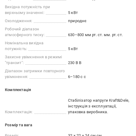
Вихідна потужність при
верхньому значенні:
5 кВт
Охолодження:
природнє
Робочий діапазон
атмосферного тиску:
630–800 мм рт. ст. мм. рт. ст.
Номінальна вихідна
потужність:
5 кВт
Захисне увімкнення в режимі
"транзит":
230 В В
Діапазон затримки повторного
увімкнення:
6–180 с с
Комплектація
Стабілізатор напруги Kraft&Dele,
інструкція з експлуатації,
Комплектація:
упаковка виробника.
Розмір та вага
Розмір:
32 × 22 × 24 см см