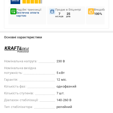
Надійні транзакції
Продає в Епіцентрі
Вподобання к
Безпечна оплата
7
25
100%
картою
місяців
днів
Основні характеристики
Номінальна напруга:
230 В
Номінальна вихідна
потужність:
5 кВт
Гарантія:
12 міс.
Кількість фаз:
однофазний
Кількість ступенів:
7 шт.
Діапазон стабілізації:
140-260 В
Тип стабілізатора:
релейний