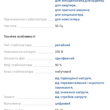
для холодильника
для будинку
для квартири
для пральної машини
для кондиціонера
Призначення стабілізатора:
для комп'ютера
Частота:
50 Гц
Технічні особливості
Тип стабілізатора:
релейний
Номінальна напруга:
230 В
Кількість фаз:
однофазний
ККД стабілізатора:
90 %
Клас стабілізатора:
побутовий
від підвищеної напруги
від перевантаження і короткого
замикання
від зниженої напруги
Захист:
від стрибків напруги
Вольтметр:
цифровий