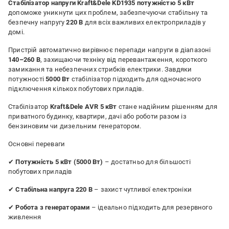
Стабілізатор напруги Kraft&Dele KD1935 потужністю 5 кВт
допоможе уникнути цих проблем, забезпечуючи стабільну та
безпечну напругу
220 В
для всіх важливих електроприладів у
домі.
Пристрій автоматично вирівнює перепади напруги в діапазоні
140–260 В
, захищаючи техніку від перевантаження, короткого
замикання та небезпечних стрибків електрики. Завдяки
потужності
5000 Вт
стабілізатор підходить для одночасного
підключення кількох побутових приладів.
Стабілізатор
Kraft&Dele AVR 5 кВт
стане надійним рішенням для
приватного будинку, квартири, дачі або роботи разом із
бензиновим чи дизельним генератором.
Основні переваги
✔
Потужність 5 кВт (5000 Вт)
– достатньо для більшості
побутових приладів
✔
Стабільна напруга 220 В
– захист чутливої електроніки
✔
Робота з генераторами
– ідеально підходить для резервного
живлення