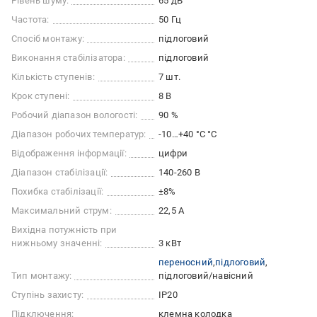
Рівень шуму:
65 дБ
Частота:
50 Гц
Спосіб монтажу:
підлоговий
Виконання стабілізатора:
підлоговий
Кількість ступенів:
7 шт.
Крок ступені:
8 В
Робочий діапазон вологості:
90 %
Діапазон робочих температур:
-10…+40 °C °C
Відображення інформації:
цифри
Діапазон стабілізації:
140-260 В
Похибка стабілізації:
±8%
Максимальний струм:
22,5 А
Вихідна потужність при
нижньому значенні:
3 кВт
переносний
підлоговий
Тип монтажу:
підлоговий/навісний
Ступінь захисту:
IP20
Підключення:
клемна колодка