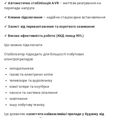
✔
Автоматична стабілізація AVR
– миттєве реагування на
перепади напруги
✔
Клемне підключення
– надійне стаціонарне встановлення
✔
Захист від перевантаження та короткого замикання
✔
Висока ефективність роботи (ККД понад 90%)
Що можна підключати
Стабілізатор підходить для більшості побутових
електроприладів:
холодильники
газові та електричні котли
телевізори та аудіотехніку
комп’ютери та ноутбуки
насоси та системи опалення
освітлення
іншу побутову техніку
Це дозволяє
захистити найважливіші прилади у будинку від