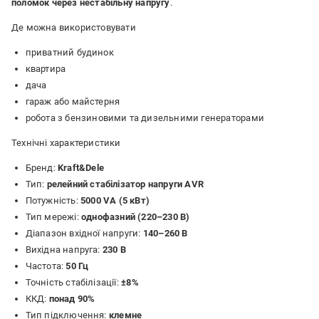
поломок через нестабільну напругу
.
Де можна використовувати
приватний будинок
квартира
дача
гараж або майстерня
робота з бензиновими та дизельними генераторами
Технічні характеристики
Бренд:
Kraft&Dele
Тип:
релейний стабілізатор напруги AVR
Потужність:
5000 VA (5 кВт)
Тип мережі:
однофазний (220–230 В)
Діапазон вхідної напруги:
140–260 В
Вихідна напруга:
230 В
Частота:
50 Гц
Точність стабілізації:
±8%
ККД:
понад 90%
Тип підключення:
клемне