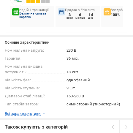
Надійні транзакції
Продає в Епіцентрі
Вподобання к
Безпечна оплата
3
6
14
100%
картою
роки
місяців
днів
Основні характеристики
Номінальна напруга:
230 В
Гарантія:
36 міс.
Номінальна вихідна
потужність:
18 кВт
Кількість фаз:
однофазний
Кількість ступенів:
9 шт.
Діапазон стабілізації:
160-260 В
Тип стабілізатора:
симисторний (тиристорний)
Всі характеристики
Також купують з категорій