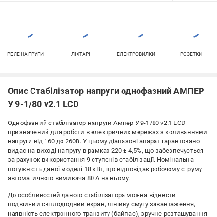
РЕЛЕ НАПРУГИ
ЛІХТАРІ
ЕЛЕКТРОВИЛКИ
РОЗЕТКИ
Опис Стабілізатор напруги однофазний АМПЕР
У 9-1/80 v2.1 LCD
Однофазний стабілізатор напруги Ампер У 9-1/80 v2.1 LCD
призначений для роботи в електричних мережах з коливаннями
напруги від 160 до 260В. У цьому діапазоні апарат гарантовано
видає на виході напругу в рамках 220 ± 4,5%, що забезпечується
за рахунок використання 9 ступенів стабілізації. Номінальна
потужність даної моделі 18 кВт, що відповідає робочому струму
автоматичного вимикача 80 А на ньому.
До особливостей даного стабілізатора можна віднести
подвійний світлодіодний екран, лінійну смугу завантаження,
наявність електронного транзиту (байпас), зручне розташування