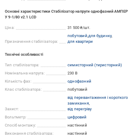
Основні характеристики Стабілізатор напруги однофазний АМПЕР
У 9-1/80 v2.1 LCD
Ціна:
31 500 ₴/шт.
побутовий
для будинку
Призначення стабілізатора:
для квартири
Технічні особливості
Тип стабілізатора:
симисторний (тиристорний)
Номінальна напруга:
230 В
Кількість фаз:
однофазний
Клас стабілізатора:
побутовий
від перевантаження і короткого
замикання
Захист:
від перегріву
Вольтметр:
цифровий
Спосіб монтажу:
настінний
Виконання стабілізатора:
настінний