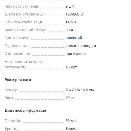
Кількість ступенів:
9 шт.
Діапазон стабілізації:
160-260 В
Похибка стабілізації:
±4,5 %
Максимальний струм:
80 А
Тип монтажу:
навісний
Підключення:
клемна колодка
Охолодження:
примусове
Номінальна вихідна
потужність:
18 кВт
Розмір та вага
Розмір:
53х29,5х16,5 см
Вага:
29 кг
Додаткова інформація
Гарантія:
36 міс.
Бренд:
Елекс