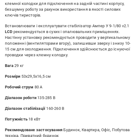
клемної колодки для підключення на задній частині корпусу,
безшумну роботу за рахунок використання в якості силових
ключів тиристорів.
Встановлювати і експлуатувати стабілізатор Ампер У 9-1/80 v2.1
LCD
рекомендується в сухих і опалювальних приміщеннях.
Настінну установку рекомендується проводити у вертикальному
положенні (вентиляторами вгору), залишивши зверху і знизу 10-
15 см для охолодження. Підключення здійснюється до існуючої
проводки через клемну колодку.
Вага
29 кг
Розміри
53х29,5х16,5 см
Робочий струм
80 А
Діапазон роботи
135-285 В
Діапазон стабілізації
160-260 В
Потужність
18 кВт
Рекомендоване застосування
Будинок, Квартира, Офіс, Побутова
техніка, Приватний будинок