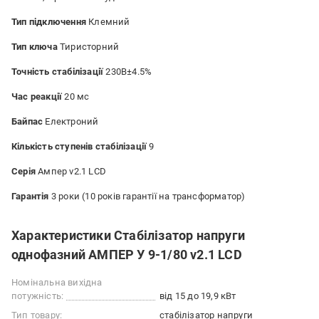
Тип підключення
Клемний
Тип ключа
Тиристорний
Точність стабілізації
230В±4.5%
Час реакції
20 мс
Байпас
Електроний
Кількість ступенів стабілізації
9
Серія
Ампер v2.1 LCD
Гарантія
3 роки (10 років гарантiї на трансформатор)
Характеристики Стабілізатор напруги
однофазний АМПЕР У 9-1/80 v2.1 LCD
Номінальна вихідна
потужність:
від 15 до 19,9 кВт
Тип товару:
стабілізатор напруги