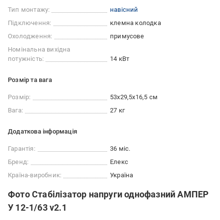
Тип монтажу:
навісний
Підключення:
клемна колодка
Охолодження:
примусове
Номінальна вихідна
потужність:
14 кВт
Розмір та вага
Розмір:
53х29,5х16,5 см
Вага:
27 кг
Додаткова інформація
Гарантія:
36 міс.
Бренд:
Елекс
Країна-виробник:
Україна
Фото Стабілізатор напруги однофазний АМПЕР
У 12-1/63 v2.1