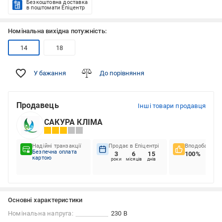
Безкоштовна доставка
в поштомати Епіцентр
Номінальна вихідна потужність:
14
18
У бажання
До порівняння
Продавець
Інші товари продавця
САКУРА КЛІМА
Надійні транзакції
Продає в Епіцентрі
Вподобання к
Безпечна оплата
3
6
15
100%
картою
роки
місяців
днів
Основні характеристики
Номінальна напруга:
230 В