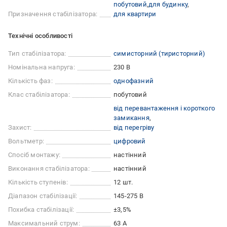
побутовий
для будинку
Призначення стабілізатора:
для квартири
Технічні особливості
Тип стабілізатора:
симисторний (тиристорний)
Номінальна напруга:
230 В
Кількість фаз:
однофазний
Клас стабілізатора:
побутовий
від перевантаження і короткого
замикання
Захист:
від перегріву
Вольтметр:
цифровий
Спосіб монтажу:
настінний
Виконання стабілізатора:
настінний
Кількість ступенів:
12 шт.
Діапазон стабілізації:
145-275 В
Похибка стабілізації:
±3,5%
Максимальний струм:
63 А