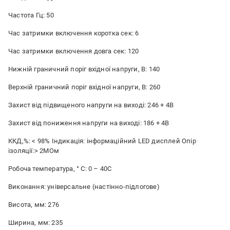
Частота Гц: 50
Час затримки включення коротка сек: 6
Час затримки включення довга сек: 120
Нижній граничний поріг вхідної напруги, В: 140
Верхній граничний поріг вхідної напруги, В: 260
Захист від підвищеного напруги на виході: 246 + 4В
Захист від пониження напруги на виході: 186 + 4В
ККД,%: < 98% Індикація: інформаційний LED дисплей Опір
ізоляції:> 2МОм
Робоча температура, ° С: 0 – 40C
Виконання: універсальне (настінно-підлогове)
Висота, мм: 276
Ширина, мм: 235