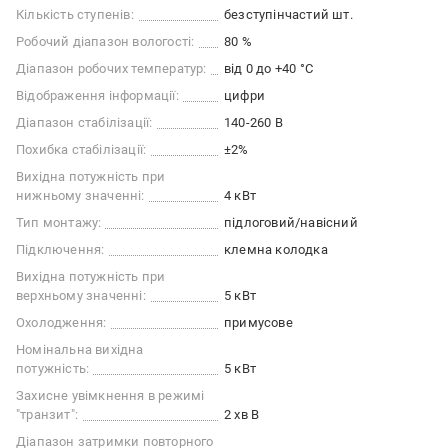
Кількість ступенів:
безступінчастий шт.
Робочий діапазон вологості:
80 %
Діапазон робочих температур:
від 0 до +40 °C
Відображення інформації:
цифри
Діапазон стабілізації:
140-260 В
Похибка стабілізації:
±2%
Вихідна потужність при
нижньому значенні:
4 кВт
Тип монтажу:
підлоговий/навісний
Підключення:
клемна колодка
Вихідна потужність при
верхньому значенні:
5 кВт
Охолодження:
примусове
Номінальна вихідна
потужність:
5 кВт
Захисне увімкнення в режимі
"транзит":
2 хв В
Діапазон затримки повторного