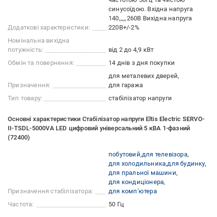
синусоїдою. Вхідна напруга
140,,,,,260В Вихідна напруга
Додаткові характеристики:
220В+/-2%
Номінальна вихідна
потужність:
від 2 до 4,9 кВт
Обмін та повернення:
14 днів з дня покупки
для металевих дверей
Призначення:
для гаража
Тип товару:
стабілізатор напруги
Основні характеристики Стабілізатор напруги Eltis Electric SERVO-
II-TSDL-5000VA LED цифровий універсальний 5 кВА 1-фазний
(72400)
побутовий
для телевізора
для холодильника
для будинку
для пральної машини
для кондиціонера
Призначення стабілізатора:
для комп'ютера
Частота:
50 Гц