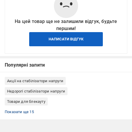
На цей товар ще не залишили відгук, будьте
першим!
НАПИСАТИ ВІДГУК
Популярні запити
Акції на стабілізатори напруги
Недорогі стабілізатори напруги
Товари для блекауту
Стабілізатори напруги однофазні
Стабілізатори напруги з захистом від стрибків напруги
Стабілізатори напруги з захистом від стрибків частоти мережі
Стабілізатори напруги сервомоторні
Стабілізатори напруги побутові
Стабілізатори напруги для холодильника
Стабілізатори напруги з захистом від перегріву
Стабілізатори напруги з захистом від підвищеної напруги
Стабілізатори напруги з захистом від зниженої напруги
Стабілізатори напруги з захистом від імпульсних і
Стабілізатори напруги для будинку однофазні
Стабілізатори напруги з цифровим вольтометром
Стабілізатори напруги для телевізора
Стабілізатори напруги для пральної машини
Стабілізатори напруги для кондиціонера
Показати ще 15
високочастотних перешкод