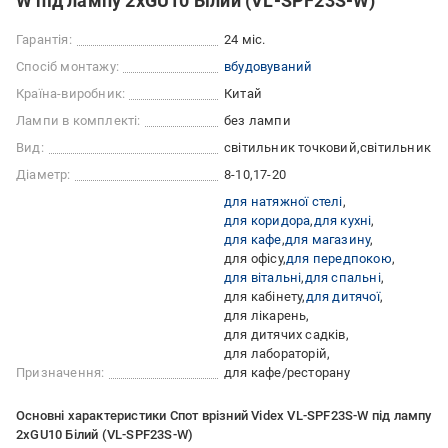
W під лампу 2xGU10 Білий (VL-SPF23S-W)
Гарантія:
24 міс.
Спосіб монтажу:
вбудовуваний
Країна-виробник:
Китай
Лампи в комплекті:
без лампи
Вид:
світильник точковий
світильник
Діаметр:
8-10
17-20
для натяжної стелі
для коридора
для кухні
для кафе
для магазину
для офісу
для передпокою
для вітальні
для спальні
для кабінету
для дитячої
для лікарень
для дитячих садків
для лабораторій
Призначення:
для кафе/ресторану
Основні характеристики Спот врізний Videx VL-SPF23S-W під лампу
2xGU10 Білий (VL-SPF23S-W)