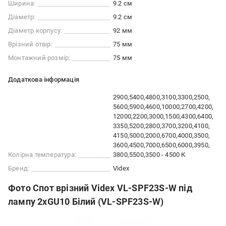
Ширина:
9.2 см
Діаметр:
9.2 см
Діаметр корпусу:
92 мм
Врізний отвір:
75 мм
Монтажний розмір:
75 мм
Додаткова інформація
2900
5400
4800
3100
3300
2500
5600
5900
4600
10000
2700
4200
12000
2200
3000
1500
4300
6400
3350
5200
2800
3700
3200
4100
4150
5000
2000
6700
4000
3500
3600
4500
7000
6500
6000
3950
Колірна температура:
3800
5500
3500 - 4500 К
Бренд:
Videx
Фото Спот врізний Videx VL-SPF23S-W під
лампу 2xGU10 Білий (VL-SPF23S-W)