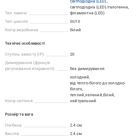
світлодіодна (LED)
світлодіодна (LED)/галогенна
Тип лампи:
філаментна (LED)
Тип цоколя:
GU10
Колір виробника:
білий
Технічні особливості
Ступінь захисту (IP):
20
Димерування (функція
регулювання яскравості):
без димерування
холодний
від тепло-білого до холодно-
білого
теплий
зелений
білий
Колір світіння:
нейтральний
Розмір та вага
Глибина:
2.4 см
Висота:
2.4 см