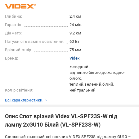
Глибина:
2.4 см
Гарантія:
24 міс.
Діаметр:
9.2 см
Потужність лампи освітлення:
60 Вт
Врізний отвір:
75 мм
Бренд:
Videx
холодний
від тепло-білого до холодно-
білого
теплий
зелений
білий
Колір світіння:
нейтральний
Всі характеристики
Опис Спот врізний Videx VL-SPF23S-W під
лампу 2xGU10 Білий (VL-SPF23S-W)
Стельовий точковий світильник VIDEX SPF23S під лампу GU10 –