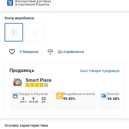
Безкоштовна доставка
в поштомати Епіцентр
Колір виробника:
У бажання
До порівняння
Продавець
Інші товари продавця
Smart Place
Продає в Епіцентрі
Вподобання клієнтів
Вчасність до
2
9
22
99.85%
94.68%
роки
місяців
дні
Основні характеристики