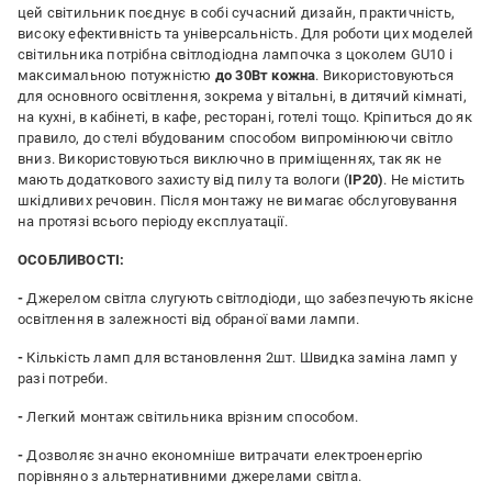
цей світильник поєднує в собі сучасний дизайн, практичність,
високу ефективність та універсальність. Для роботи цих моделей
світильника потрібна світлодіодна лампочка з цоколем GU10 і
максимальною потужністю
до 30Вт кожна
. Використовуються
для основного освітлення, зокрема у вітальні, в дитячий кімнаті,
на кухні, в кабінеті, в кафе, ресторані, готелі тощо. Кріпиться до як
правило, до стелі вбудованим способом випромінюючи світло
вниз. Використовуються виключно в приміщеннях, так як не
мають додаткового захисту від пилу та вологи (
IP20)
. Не містить
шкідливих речовин. Після монтажу не вимагає обслуговування
на протязі всього періоду експлуатації.
ОСОБЛИВОСТІ:
-
Джерелом світла слугують світлодіоди, що забезпечують якісне
освітлення в залежності від обраної вами лампи.
-
Кількість ламп для встановлення 2шт. Швидка заміна ламп у
разі потреби.
-
Легкий монтаж світильника врізним способом.
-
Дозволяє значно економніше витрачати електроенергію
порівняно з альтернативними джерелами світла.