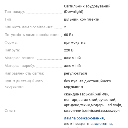
Світильник вбудовуваний
Тип товару:
(Downlight)
Тип:
цільний
комплекти
Кількість ламп освітлення:
2
Потужність лампи освітлення:
60 Вт
Форма:
прямокутна
Напруга:
220 В
Матеріал основи:
алюміній
Матеріал виробу:
алюміній
Направленість світла:
регулюється
Пульт дистанційного
без пульта дистанційного
керування:
керування
скандинавський
хай-тек
поп-арт
загальний
сучасний
арт-деко
техно
модерн Led
лофт
Стиль:
класичний
мінімалізм
модерн
лампа розжарювання
люмінесцентна
галогенна