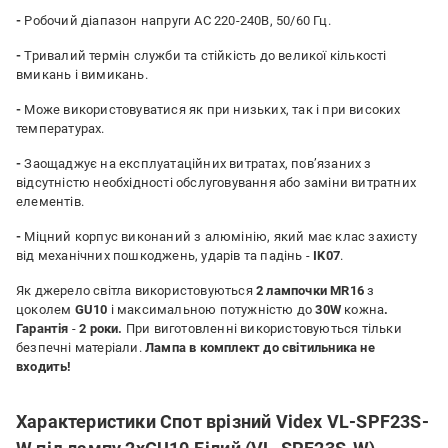
-
Робочий діапазон напруги АС 220-240В, 50/60 Гц.
-
Тривалий термін служби та стійкість до великої кількості
вмикань і вимикань.
-
Може використовуватися як при низьких, так і при високих
температурах.
-
Заощаджує на експлуатаційних витратах, пов’язаних з
відсутністю необхідності обслуговування або заміни витратних
елементів.
-
Міцний корпус виконаний з алюмінію, який має клас захисту
від механічних пошкоджень, ударів та падінь -
IK07
.
Як джерело світла використовуються
2 лампочки MR16
з
цоколем
GU10
і максимальною потужністю до
30W
кожна
.
Гарантія
-
2 роки.
При виготовленні використовуються тільки
безпечні матеріали.
Лампа в комплект до світильника не
входить!
Характеристики Спот врізний Videx VL-SPF23S-