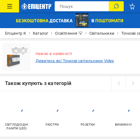
Епіцентр К
Каталог
Освітлення 💡
Світильники
Точкові 
Немає в наявності
Дивитись всі Точкові світильники Videx
Також купують з категорій
СВІТЛОДІОДНІ
ЛЮСТРИ
РОЗЕТКИ
ВИМИКАЧІ
ЛАМПИ (LED)