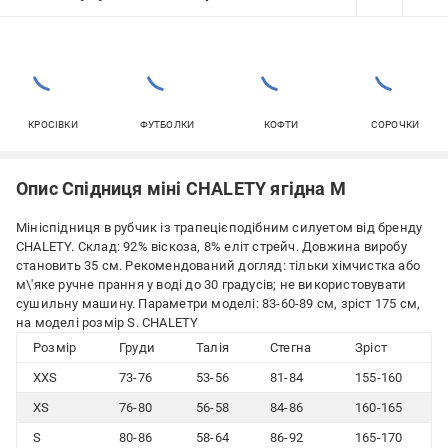
КРОСІВКИ
ФУТБОЛКИ
КОФТИ
СОРОЧКИ
Опис Спідниця міні CHALETY ягідна M
Мініспідниця в рубчик із трапецієподібним силуетом від бренду
CHALETY. Склад: 92% віскоза, 8% еліт стрейч. Довжина виробу
становить 35 см. Рекомендований догляд: тільки хімчистка або
м\'яке ручне прання у воді до 30 градусів; не використовувати
сушильну машину. Параметри моделі: 83-60-89 см, зріст 175 см,
на моделі розмір S. CHALETY
Розмір
Груди
Талія
Стегна
Зріст
XXS
73-76
53-56
81-84
155-160
XS
76-80
56-58
84-86
160-165
S
80-86
58-64
86-92
165-170