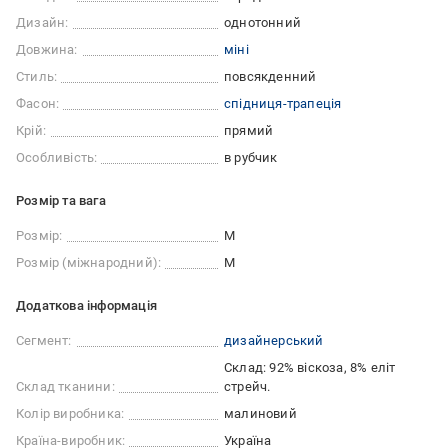
Дизайн:
однотонний
Довжина:
міні
Стиль:
повсякденний
Фасон:
спідниця-трапеція
Крій:
прямий
Особливість:
в рубчик
Розмір та вага
Розмір:
M
Розмір (міжнародний):
M
Додаткова інформація
Сегмент:
дизайнерський
Склад: 92% віскоза, 8% еліт
Склад тканини:
стрейч.
Колір виробника:
малиновий
Країна-виробник:
Україна