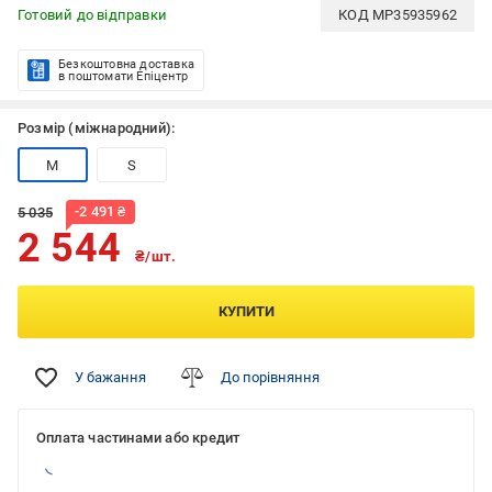
Готовий до відправки
КОД
MP35935962
Безкоштовна доставка
в поштомати Епіцентр
Розмір (міжнародний):
M
S
-
2 491
₴
5 035
2 544
₴/шт.
КУПИТИ
У бажання
До порівняння
Оплата частинами або кредит