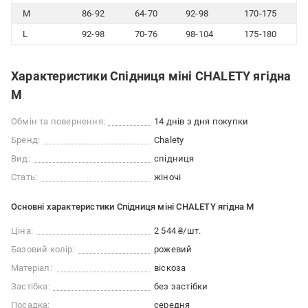
M
86-92
64-70
92-98
170-175
L
92-98
70-76
98-104
175-180
Характеристики Спідниця міні CHALETY ягідна
M
Обмін та повернення:
14 днів з дня покупки
Бренд:
Chalety
Вид:
спідниця
Стать:
жіночі
Основні характеристики Спідниця міні CHALETY ягідна M
Ціна:
2 544 ₴/шт.
Базовий колір:
рожевий
Матеріал:
віскоза
Застібка:
без застібки
Посадка:
середня