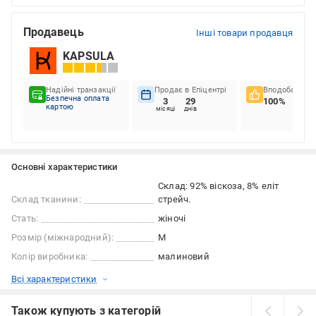
Продавець
Інші товари продавця
KAPSULA
Надійні транзакції
Продає в Епіцентрі
Вподобання к
Безпечна оплата
3
29
100%
картою
місяці
днів
Основні характеристики
Склад: 92% віскоза, 8% еліт
Склад тканини:
стрейч.
Стать:
жіночі
Розмір (міжнародний):
M
Колір виробника:
малиновий
Всі характеристики
Також купують з категорій