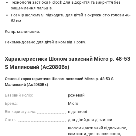
Технологія застібки Fidlock для відкриття та закриття без
защемлення пальців.
Розмір шолому S: підходить для дітей з окружністю голови 48-
53 см.
Колір: малиновий.
Рекомендовано для дітей віком від 1 року.
Характеристики Шолом захисний Micro р. 48-53
S Малиновий (Ac2080Bx)
Основні характеристики Шолом захисний Micro р. 48-53 S
Малиновий (Ac2080Bx)
Базовий колір:
рожевий
Бренд:
Micro
Вік користувача:
підліткові
Стать:
для дітей
для дівчинки
шоломи
активний відпочинок
самокати
для голови
спорт