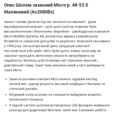
Опис Шолом захисний Micro р. 48-53 S
Малиновий (Ac2080Bx)
Захист голови дитини під час катання на самокаті - дуже
відповідальний момент. І для цього шолом повинен бути
високотехнічним і безпечним. Виробник - швейцарська компанія
Micro Mobility Systems AG, всесвітньо відома у виробництві
біговелів та самокатів для дітей та дорослих. Компанія заснована
у 1996 році. На сьогоднішній день продукція компанії
постачається в 80 країн світу. Крім цього, кожен аксесуар чи
самокат проходить величезну кількість випробувань на
надійність і безпеку, щоб споживач міг отримати якісний і
довговічний товар. Саме тому мільёни сімей у світі вибирають
саме Micro.
Захисні шоломи компанії Micro мають чудовий вигляд,
легкий вес, чудову міцність, високий коефіцієнт безпеки та
стильний дизайн.
Яскравий колір шолома не залишить байдужим жодного
маленького гонщика.
У задній частині шолома встановлено LED-фонарик червоного
кольору для додаткової безпеки, який має 3 режими роботи.