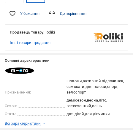
У бажання
До порівняння
Продавець товару:
Roliki
Інші товари продавця
Основні характеристики
шоломи
активний відпочинок
самокати
для голови
спорт
Призначення:
велоспорт
демісезон
весна
літо
Сезон:
всесезонний
осінь
Стать:
для дітей
для дівчинки
Всі характеристики