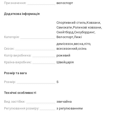
Призначення:
велоспорт
Додаткова інформація
Спортивний стиль
Ковзани
Самокати
Роликові ковзани
Скейтборд
Сноубординг
Категорія:
Велоспорт
Лижі
демісезон
весна
літо
Сезон:
всесезонний
осінь
Колір виробника:
рожевий
Країна-виробник:
Швейцарія
Розмір та вага
Розмір:
S
Технічні особливості
Вид застібки:
звичайна
Регулювання розміру:
з регулюванням