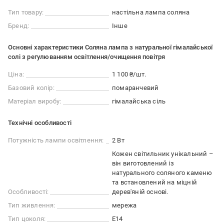
Тип товару:
настільна лампа соляна
Бренд:
Інше
Основні характеристики Соляна лампа з натуральної гімалайської
солі з регулюванням освітлення/очищення повітря
Ціна:
1 100 ₴/шт.
Базовий колір:
помаранчевий
Матеріал виробу:
гімалайська сіль
Технічні особливості
Потужність лампи освітлення:
2 Вт
Кожен світильник унікальний –
він виготовлений із
натурального соляного каменю
та встановлений на міцній
Особливості:
дерев'яній основі.
Тип живлення:
мережа
Тип цоколя:
E14