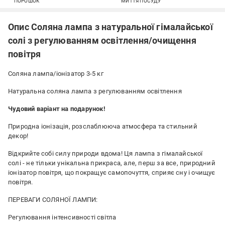
ПОРОШОК
МИТТЯ ПОСУДУ
Опис Соляна лампа з натуральної гімалайської
солі з регулюванням освітлення/очищення
повітря
Соляна лампа/іонізатор 3-5 кг
Натуральна соляна лампа з регулюванням освітлення
Чудовий варіант на подарунок!
Природна іонізація, розслаблююча атмосфера та стильний
декор!
Відкрийте собі силу природи вдома! Ця лампа з гімалайської
солі - не тільки унікальна прикраса, але, перш за все, природний
іонізатор повітря, що покращує самопочуття, сприяє сну і очищує
повітря.
ПЕРЕВАГИ СОЛЯНОЇ ЛАМПИ:
Регулювання інтенсивності світла