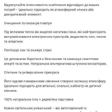
Відрегулюйте інтенсивність освітлення відповідно до ваших
потреб – ідеально підходить як атмосферний нічник або
декоративний елемент.
Очищення та іонізація повітря
Під впливом тепла він виділяє негативні іони, які нейтралізують
випромінювання електронних пристроїв, видаляють пил, пилок
та алергени.
Поліпшує сон та знижує стрес
Це допомагає боротися з безсонням та зменшує симптоми
алергії та астми. Натуральна альтернатива штучним іонізаторам.
Стильне та універсальне прикраса
Його чудове помаранчеве свічення створює затишну атмосферу.
Ідеально підходить для вітальні, спальні, кабінету чи дитячої
кімнати.
100% натуральна сіль + дерев'яна підставка
Кожен світильник унікальний – він виготовлений із