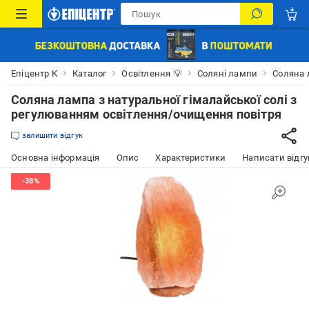
Епіцентр К
Каталог
Освітлення 💡
Соляні лампи
Соляна 
Соляна лампа з натуральної гімалайської солі з
регулюванням освітлення/очищення повітря
залишити відгук
Основна інформація
Опис
Характеристики
Написати відгу