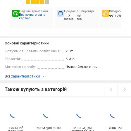
Надійні транзакції
Продає в Епіцентрі
Вподобання к
Безпечна оплата
7
28
99.17%
картою
місяців
днів
Основні характеристики
Потужність лампи освітлення:
2 Вт
Гарантія:
6 міс.
Матеріал виробу:
гімалайська сіль
Всі характеристики
Також купують з категорій
ПРАЛЬНИЙ
КОРМ ДЛЯ КОТІВ
ЗАСОБИ ДЛЯ
ЛЮСТРИ