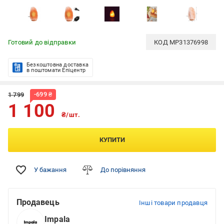
Готовий до відправки
КОД
MP31376998
Безкоштовна доставка
в поштомати Епіцентр
-
699
₴
1 799
1 100
₴/шт.
КУПИТИ
У бажання
До порівняння
Продавець
Інші товари продавця
Impala