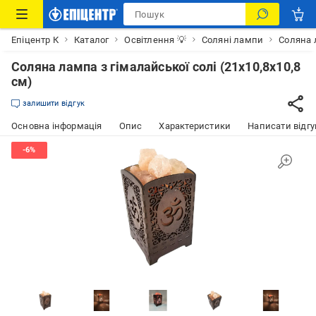
Епіцентр К
Каталог
Освітлення 💡
Соляні лампи
Соляна л
Соляна лампа з гімалайської солі (21х10,8х10,8
cм)
залишити відгук
Основна інформація
Опис
Характеристики
Написати відгу