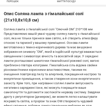
ПОРОШОК
МИТТЯ ПОСУДУ
Опис Соляна лампа з гімалайської солі
(21х10,8х10,8 cм)
Соляна лампа з гімалайської солі "Сяючий ОМ" 210*108 мм
Представляємо вашій увазі чудову соляну лампу з гімалайської
солі, яка не тільки принесе вам світло, а й створить атмосферу
спокою та гармонії у вашому приміщенні. Основа лампи
виготовлена з темно-коричневого дерева та має вишукане
зображення символу "ОМ", який в індійській культурі вважається
священним і символізує вічність та всесвітній звук. У середині
лампи розташовані шматочки гімалайської рожевої солі, вагою
приблизно півтора кілограми. Гімалайська сіль відома своїми
різноманітними корисними властивостями, такими як
очищення повітря від пилу та алергенів, покращення настрою та
енергетики приміщення, а також створення зони енергетичного
захисту. Крім того, при нагріванні соляні лампи випускають
негативно заряджені іони, які можуть покращити ваше
самопочуття та допомогти заспокоїти нервову систему. Завдяки
дроту з регулятором (димером), ви можете легко налаштувати
яскравість світла, а прорізи та знак ОМ створюють чудовий
ефект свічення, роблячи лампу ідеальним вибором як для