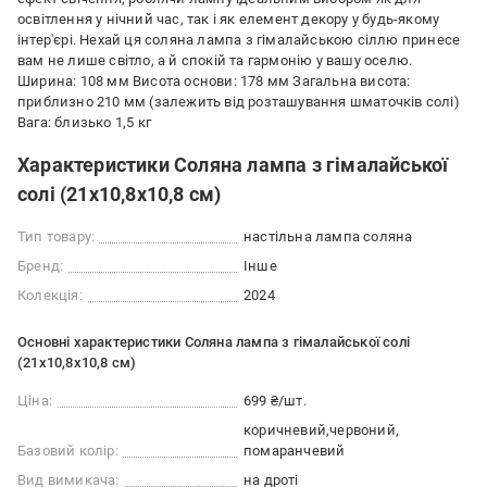
освітлення у нічний час, так і як елемент декору у будь-якому
інтер'єрі. Нехай ця соляна лампа з гімалайською сіллю принесе
вам не лише світло, а й спокій та гармонію у вашу оселю.
Ширина: 108 мм Висота основи: 178 мм Загальна висота:
приблизно 210 мм (залежить від розташування шматочків солі)
Вага: близько 1,5 кг
Характеристики Соляна лампа з гімалайської
солі (21х10,8х10,8 cм)
Тип товару:
настільна лампа соляна
Бренд:
Інше
Колекція:
2024
Основні характеристики Соляна лампа з гімалайської солі
(21х10,8х10,8 cм)
Ціна:
699 ₴/шт.
коричневий
червоний
Базовий колір:
помаранчевий
Вид вимикача:
на дроті