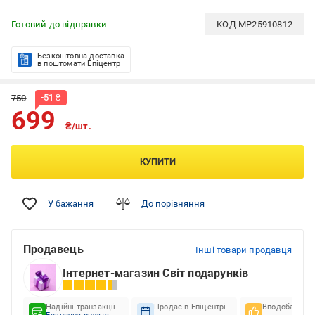
Готовий до відправки
КОД
MP25910812
Безкоштовна доставка
в поштомати Епіцентр
-
51
₴
750
699
₴/шт.
КУПИТИ
У бажання
До порівняння
Продавець
Інші товари продавця
Інтернет-магазин Світ подарунків
Надійні транзакції
Продає в Епіцентрі
Вподобання к