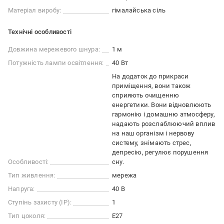
Матеріал виробу:
гімалайська сіль
Технічні особливості
Довжина мережевого шнура:
1 м
Потужність лампи освітлення:
40 Вт
На додаток до прикраси
приміщення, вони також
сприяють очищенню
енергетики. Вони відновлюють
гармонію і домашню атмосферу,
надають розслаблюючий вплив
на наш організм і нервову
систему, знімають стрес,
депресію, регулює порушення
Особливості:
сну.
Тип живлення:
мережа
Напруга:
40 В
Ступінь захисту (IP):
1
Тип цоколя:
E27