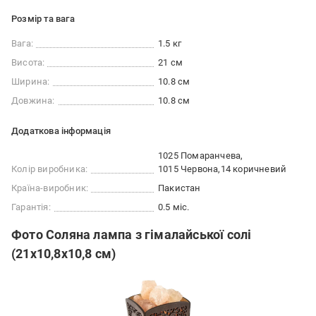
Розмір та вага
Вага:
1.5 кг
Висота:
21 см
Ширина:
10.8 см
Довжина:
10.8 см
Додаткова інформація
1025 Помаранчева
Колір виробника:
1015 Червона
14 коричневий
Країна-виробник:
Пакистан
Гарантія:
0.5 міс.
Фото Соляна лампа з гімалайської солі
(21х10,8х10,8 cм)