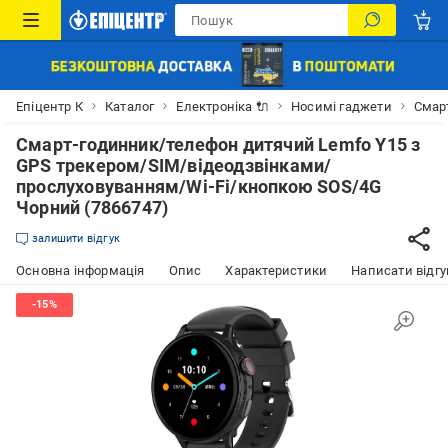
Епіцентр К
Каталог
Електроніка 🔌
Носимі гаджети
Смар
Смарт-годинник/телефон дитячий Lemfo Y15 з
GPS трекером/SIM/відеодзвінками/
прослуховуванням/Wi-Fi/кнопкою SOS/4G
Чорний (7866747)
залишити відгук
Основна інформація
Опис
Характеристики
Написати відгу