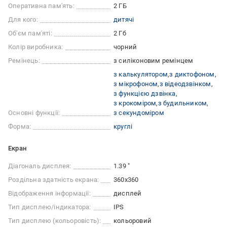
Оперативна пам'ять:
2 ГБ
Для кого:
дитячі
Об'єм пам'яті:
2 Гб
Колір виробника:
чорний
Ремінець:
з силіконовим ремінцем
з калькулятором
з диктофоном
з мікрофоном
з відеодзвінком
з функцією дзвінка
з крокоміром
з будильником
Основні функції:
з секундоміром
Форма:
круглі
Екран
Діагональ дисплея:
1.39 "
Роздільна здатність екрана:
360x360
Відображення інформації:
дисплей
Тип дисплею/індикатора:
IPS
Тип дисплею (кольоровість):
кольоровий