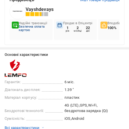
Vayshdevays
Надійні транзакції
Продає в Епіцентрі
Вподобання к
Безпечна оплата
1
2
22
100%
картою
рік
місяці
дні
Основні характеристики
Гарантія:
6 міс.
Діагональ дисплея:
1.39 "
Матеріал корпусу:
пластик
4G (LTE)
GPS
Wi-Fi
Бездротові технології:
бездротова зарядка (Qi)
Сумісність:
iOS
Android
Всі характеристики