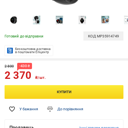
Готовий до відправки
КОД
MP35914749
Безкоштовна доставка
в поштомати Епіцентр
-
430
₴
2 800
2 370
₴/шт.
КУПИТИ
У бажання
До порівняння
Продавець
Інші товари продавця