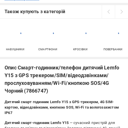
Також купують з категорій
НАВУШНИКИ
СМАРТФОНИ
КРОСІВКИ
ПОВЕРБАНКИ
Опис Смарт-годинник/телефон дитячий Lemfo
Y15 з GPS трекером/SIM/відеодзвінками/
прослуховуванням/Wi-Fi/кнопкою SOS/4G
Чорний (7866747)
Дитячий смарт годинник Lemfo Y15 з GPS-трекером, 4G SIM-
картою, відеодзвінками, кнопкою SOS, Wi-Fi та вологозахистом
IP67
Дитячий смарт-годинник Lemfo Y15
— сучасний пристрій для