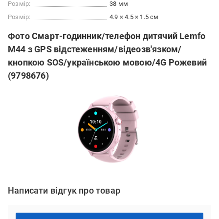
Розмір:
38 мм
Розмір:
4.9 × 4.5 × 1.5 см
Фото Смарт-годинник/телефон дитячий Lemfo
M44 з GPS відстеженням/відеозв'язком/
кнопкою SOS/українською мовою/4G Рожевий
(9798676)
Написати відгук про товар