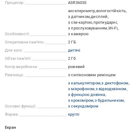
Процесор:
ASR3603S
акселерометр
вологостійкість
з датчиком
дисплей
з сім-картою
протиударні
з прослуховуванням
Wi-Fi
Особливості:
з камерою
Оперативна пам'ять:
2 ГБ
Для кого:
дитячі
Об'єм пам'яті:
2 Гб
Колір виробника:
рожевий
Ремінець:
з силіконовим ремінцем
з калькулятором
з диктофоном
з мікрофоном
з відеодзвінком
з функцією дзвінка
з крокоміром
з будильником
Основні функції:
з секундоміром
Форма:
круглі
Екран