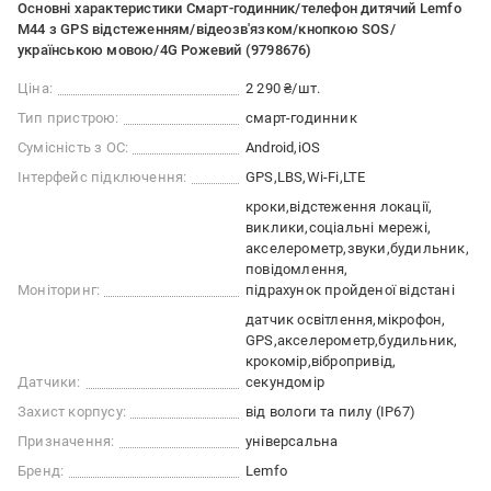
Основні характеристики Смарт-годинник/телефон дитячий Lemfo
M44 з GPS відстеженням/відеозв'язком/кнопкою SOS/
українською мовою/4G Рожевий (9798676)
Ціна:
2 290 ₴/шт.
Тип пристрою:
смарт-годинник
Сумісність з ОС:
Android
iOS
Інтерфейс підключення:
GPS
LBS
Wi-Fi
LTE
кроки
відстеження локації
виклики
соціальні мережі
акселерометр
звуки
будильник
повідомлення
Моніторинг:
підрахунок пройденої відстані
датчик освітлення
мікрофон
GPS
акселерометр
будильник
крокомір
вібропривід
Датчики:
секундомір
Захист корпусу:
від вологи та пилу (IP67)
Призначення:
універсальна
Бренд:
Lemfo