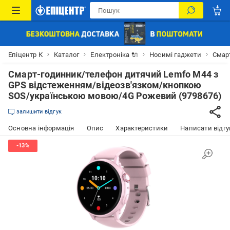
Епіцентр К
Каталог
Електроніка 🔌
Носимі гаджети
Смар
Смарт-годинник/телефон дитячий Lemfo M44 з
GPS відстеженням/відеозв'язком/кнопкою
SOS/українською мовою/4G Рожевий (9798676)
залишити відгук
Основна інформація
Опис
Характеристики
Написати відгу