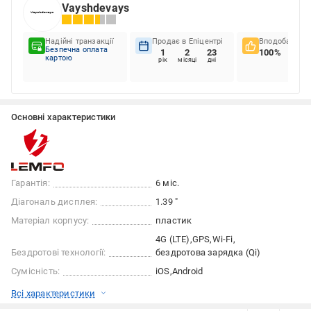
Vayshdevays
Надійні транзакції
Продає в Епіцентрі
Вподобання к
Безпечна оплата
1
2
23
100%
картою
рік
місяці
дні
Основні характеристики
Гарантія:
6 міс.
Діагональ дисплея:
1.39 "
Матеріал корпусу:
пластик
4G (LTE)
GPS
Wi-Fi
Бездротові технології:
бездротова зарядка (Qi)
Сумісність:
iOS
Android
Всі характеристики