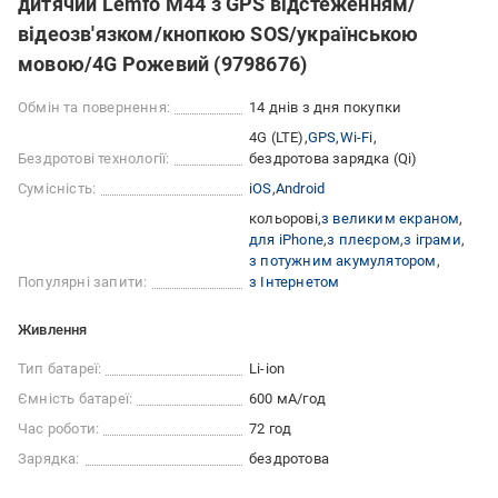
дитячий Lemfo M44 з GPS відстеженням/
відеозв'язком/кнопкою SOS/українською
мовою/4G Рожевий (9798676)
Обмін та повернення:
14 днів з дня покупки
4G (LTE)
GPS
Wi-Fi
Бездротові технології:
бездротова зарядка (Qi)
Сумісність:
iOS
Android
кольорові
з великим екраном
для iPhone
з плеєром
з іграми
з потужним акумулятором
Популярні запити:
з Інтернетом
Живлення
Тип батареї:
Li-ion
Ємність батареї:
600 мА/год
Час роботи:
72 год
Зарядка:
бездротова