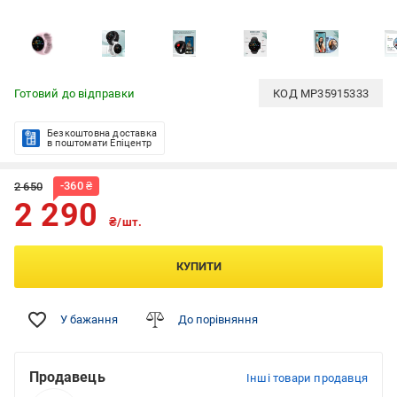
Готовий до відправки
КОД
MP35915333
Безкоштовна доставка
в поштомати Епіцентр
-
360
₴
2 650
2 290
₴/шт.
КУПИТИ
У бажання
До порівняння
Продавець
Інші товари продавця