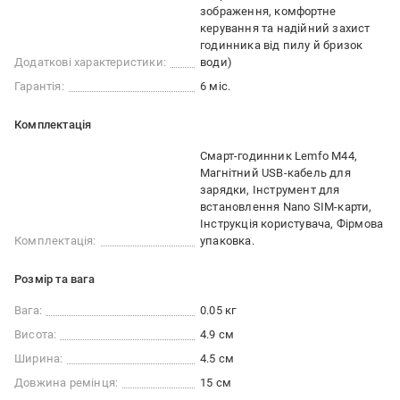
зображення, комфортне
керування та надійний захист
годинника від пилу й бризок
Додаткові характеристики:
води)
Гарантія:
6 міс.
Комплектація
Смарт-годинник Lemfo M44,
Магнітний USB-кабель для
зарядки, Інструмент для
встановлення Nano SIM-карти,
Інструкція користувача, Фірмова
Комплектація:
упаковка.
Розмір та вага
Вага:
0.05 кг
Висота:
4.9 см
Ширина:
4.5 см
Довжина ремінця:
15 см