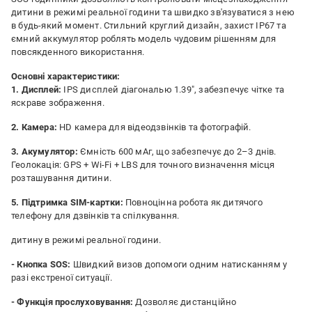
дитини в режимі реальної години та швидко зв'язуватися з нею
в будь-який момент. Стильний круглий дизайн, захист IP67 та
ємний аккумулятор роблять модель чудовим рішенням для
повсякденного використання.
Основні характеристики:
1. Дисплей:
IPS дисплей діагональю 1.39", забезпечує чітке та
яскраве зображення.
2. Камера:
HD камера для відеодзвінків та фотографій.
3. Акумулятор:
Ємність 600 мАг, що забезпечує до 2–3 днів.
Геолокація: GPS + Wi-Fi + LBS для точного визначення місця
розташування дитини.
5. Підтримка SIM-картки:
Повноцінна робота як дитячого
телефону для дзвінків та спілкування.
дитину в режимі реальної години.
- Кнопка SOS:
Швидкий визов допомоги одним натисканням у
разі екстреної ситуації.
- Функція прослуховування:
Дозволяє дистанційно