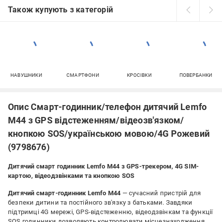
Також купують з категорій
НАВУШНИКИ
СМАРТФОНИ
КРОСІВКИ
ПОВЕРБАНКИ
Опис Смарт-годинник/телефон дитячий Lemfo
M44 з GPS відстеженням/відеозв'язком/
кнопкою SOS/українською мовою/4G Рожевий
(9798676)
Дитячий смарт годинник Lemfo M44 з GPS-трекером, 4G SIM-
картою, відеодзвінками та кнопкою SOS
Дитячий смарт-годинник Lemfo M44
— сучасний пристрій для
безпеки дитини та постійного зв'язку з батьками. Завдяки
підтримці 4G мережі, GPS-відстеженню, відеодзвінкам та функції
SOS годинники дозволяють контролювати місцезнаходження