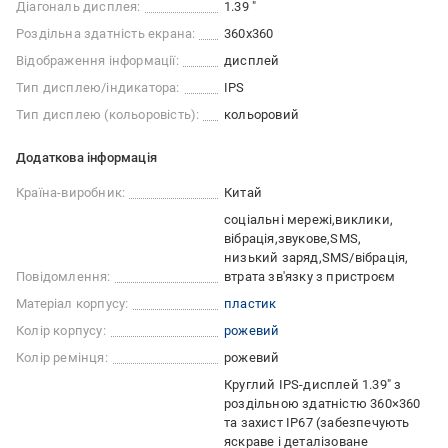
Діагональ дисплея:
1.39 "
Роздільна здатність екрана:
360x360
Відображення інформації:
дисплей
Тип дисплею/індикатора:
IPS
Тип дисплею (кольоровість):
кольоровий
Додаткова інформація
Країна-виробник:
Китай
соціальні мережі
виклики
вібрація
звукове
SMS
низький заряд
SMS/вібрація
Повідомлення:
втрата зв'язку з пристроєм
Матеріал корпусу:
пластик
Колір корпусу:
рожевий
Колір ремінця:
рожевий
Круглий IPS-дисплей 1.39" з
роздільною здатністю 360×360
та захист IP67 (забезпечують
яскраве і деталізоване